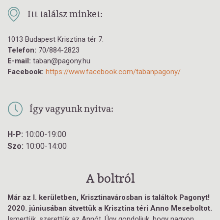
Itt találsz minket:
1013 Budapest Krisztina tér 7.
Telefon:
70/884-2823
E-mail:
taban@pagony.hu
Facebook:
https://www.facebook.com/tabanpagony/
Így vagyunk nyitva:
H-P:
10:00-19:00
Szo:
10:00-14:00
A boltról
Már az I. kerületben, Krisztinavárosban is találtok Pagonyt!
2020. júniusában átvettük a Krisztina téri Anno Meseboltot.
Ismertük, szerettük az Annót. Úgy gondoljuk, hogy nagyon