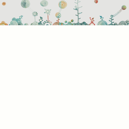
Sütihasználati beállítások
Mik azok a sütik?
Amikor ellátogat egy weboldalra, az információkat
tárolhat vagy gyűjthet be a böngészőjéről, amit az
esetek többségében sütik segítségével végez. Az