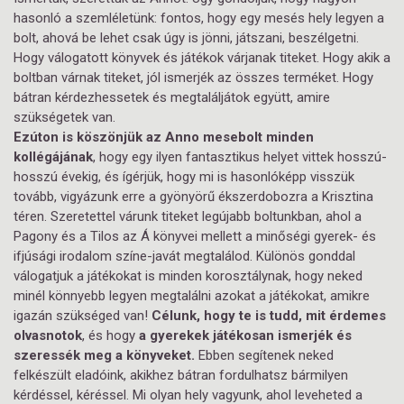
hasonló a szemléletünk: fontos, hogy egy mesés hely legyen a
bolt, ahová be lehet csak úgy is jönni, játszani, beszélgetni.
Hogy válogatott könyvek és játékok várjanak titeket. Hogy akik a
boltban várnak titeket, jól ismerjék az összes terméket. Hogy
bátran kérdezhessetek és megtaláljátok együtt, amire
szükségetek van.
Ezúton is köszönjük az Anno mesebolt minden
kollégájának
, hogy egy ilyen fantasztikus helyet vittek hosszú-
hosszú évekig, és ígérjük, hogy mi is hasonlóképp visszük
tovább, vigyázunk erre a gyönyörű ékszerdobozra a Krisztina
téren. Szeretettel várunk titeket legújabb boltunkban, ahol a
Pagony és a Tilos az Á könyvei mellett a minőségi gyerek- és
ifjúsági irodalom színe-javát megtalálod. Különös gonddal
válogatjuk a játékokat is minden korosztálynak, hogy neked
minél könnyebb legyen megtalálni azokat a játékokat, amikre
igazán szükséged van!
Célunk, hogy te is tudd, mit érdemes
olvasnotok
, és hogy
a gyerekek játékosan ismerjék és
szeressék meg a könyveket.
Ebben segítenek neked
felkészült eladóink, akikhez bátran fordulhatsz bármilyen
kérdéssel, kéréssel. Mi olyan hely vagyunk, ahol leveheted a