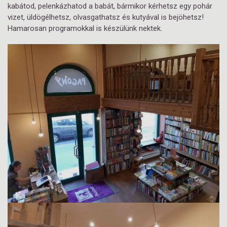
kabátod, pelenkázhatod a babát, bármikor kérhetsz egy pohár
vizet, üldögélhetsz, olvasgathatsz és kutyával is bejöhetsz!
Hamarosan programokkal is készülünk nektek.