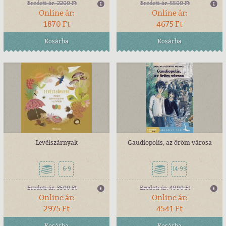
Eredeti ár:
2200 Ft
Eredeti ár:
5500 Ft
Online ár:
Online ár:
1870 Ft
4675 Ft
Kosárba
Kosárba
Levélszárnyak
Gaudiopolis, az öröm városa
6-9
14-99
Eredeti ár:
3500 Ft
Eredeti ár:
4990 Ft
Online ár:
Online ár:
2975 Ft
4541 Ft
Kosárba
Kosárba