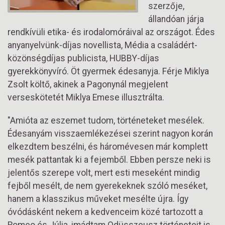
szerzője,
állandóan járja
rendkívüli etika- és irodalomóráival az országot. Édes
anyanyelvünk-díjas novellista, Média a családért-
közönségdíjas publicista, HUBBY-díjas
gyerekkönyvíró. Öt gyermek édesanyja. Férje Miklya
Zsolt költő, akinek a Pagonynál megjelent
verseskötetét Miklya Emese illusztrálta.
"Amióta az eszemet tudom, történeteket mesélek.
Édesanyám visszaemlékezései szerint nagyon korán
elkezdtem beszélni, és háromévesen már komplett
mesék pattantak ki a fejemből. Ebben persze neki is
jelentős szerepe volt, mert esti meseként mindig
fejből mesélt, de nem gyerekeknek szóló meséket,
hanem a klasszikus műveket mesélte újra. Így
óvódásként nekem a kedvenceim közé tartozott a