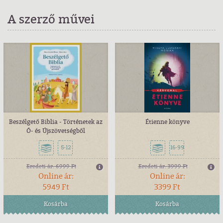
A szerző művei
Beszélgető Biblia - Történetek az
Étienne könyve
Ó- és Újszövetségből
5-12
16-99
Eredeti ár:
6999 Ft
Eredeti ár:
3999 Ft
Online ár:
Online ár:
5949 Ft
3399 Ft
Kosárba
Kosárba