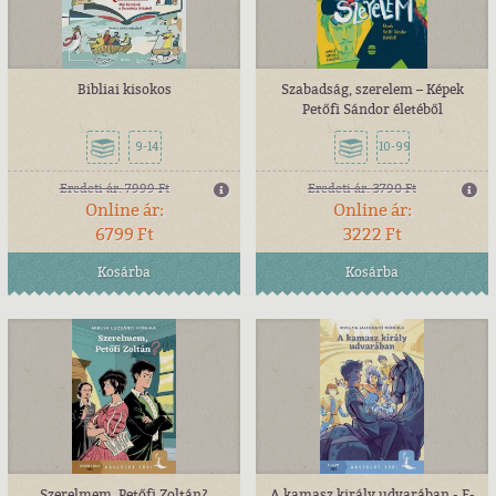
Bibliai kisokos
Szabadság, szerelem – Képek
Petőfi Sándor életéből
9-14
10-99
Eredeti ár:
7999 Ft
Eredeti ár:
3790 Ft
Online ár:
Online ár:
6799 Ft
3222 Ft
Kosárba
Kosárba
Szerelmem, Petőfi Zoltán?
A kamasz király udvarában - E-