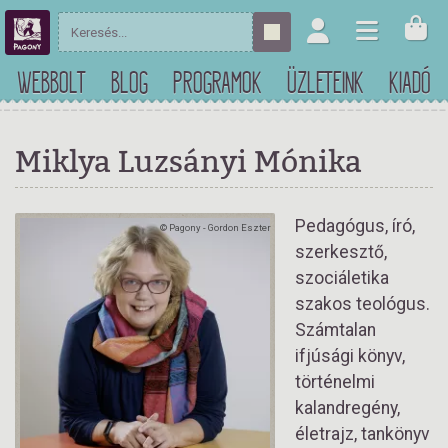
WEBBOLT
BLOG
PROGRAMOK
ÜZLETEINK
KIADÓ
Miklya Luzsányi Mónika
Pedagógus, író,
© Pagony - Gordon Eszter
szerkesztő,
szociáletika
szakos teológus.
Számtalan
ifjúsági könyv,
történelmi
kalandregény,
életrajz, tankönyv