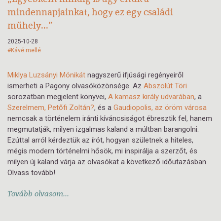
mindennapjainkat, hogy ez egy családi
műhely...”
2025-10-28
#Kávé mellé
Miklya Luzsányi Mónikát
nagyszerű ifjúsági regényeiről
ismerheti a Pagony olvasóközönsége. Az
Abszolút Töri
sorozatban megjelent könyvei,
A kamasz király udvarában
, a
Szerelmem, Petőfi Zoltán?
, és a
Gaudiopolis, az öröm városa
nemcsak a történelem iránti kíváncsiságot ébresztik fel, hanem
megmutatják, milyen izgalmas kaland a múltban barangolni.
Ezúttal arról kérdeztük az írót, hogyan születnek a hiteles,
mégis modern történelmi hősök, mi inspirálja a szerzőt, és
milyen új kaland várja az olvasókat a következő időutazásban.
Olvass tovább!
Tovább olvasom...