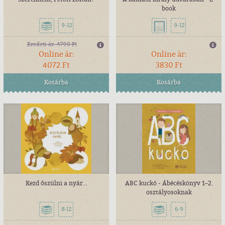
book
9-12
9-12
Eredeti ár:
4790 Ft
Online ár:
Online ár:
4072 Ft
3830 Ft
Kosárba
Kosárba
Kezd őszülni a nyár...
ABC kuckó - Ábécéskönyv 1–2.
osztályosoknak
8-12
6-9