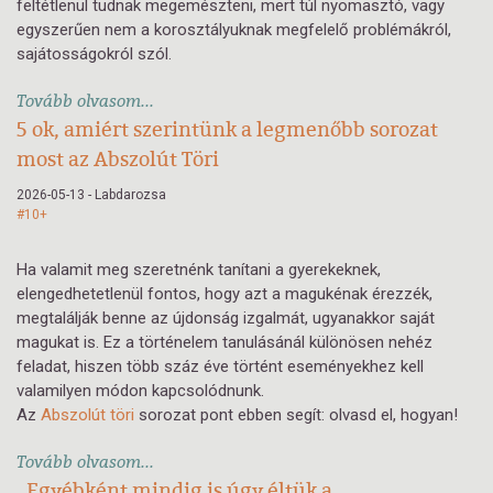
feltétlenül tudnak megemészteni, mert túl nyomasztó, vagy
egyszerűen nem a korosztályuknak megfelelő problémákról,
sajátosságokról szól.
Tovább olvasom...
5 ok, amiért szerintünk a legmenőbb sorozat
most az Abszolút Töri
2026-05-13 - Labdarozsa
#10+
Ha valamit meg szeretnénk tanítani a gyerekeknek,
elengedhetetlenül fontos, hogy azt a magukénak érezzék,
megtalálják benne az újdonság izgalmát, ugyanakkor saját
magukat is. Ez a történelem tanulásánál különösen nehéz
feladat, hiszen több száz éve történt eseményekhez kell
valamilyen módon kapcsolódnunk.
Az
Abszolút töri
sorozat pont ebben segít: olvasd el, hogyan!
Tovább olvasom...
„Egyébként mindig is úgy éltük a