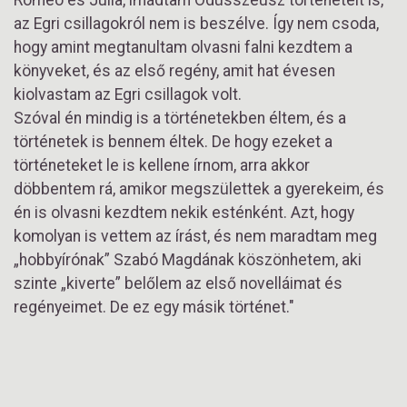
Romeo és Júlia, imádtam Odüsszeusz történeteit is,
az Egri csillagokról nem is beszélve. Így nem csoda,
hogy amint megtanultam olvasni falni kezdtem a
könyveket, és az első regény, amit hat évesen
kiolvastam az Egri csillagok volt.
Szóval én mindig is a történetekben éltem, és a
történetek is bennem éltek. De hogy ezeket a
történeteket le is kellene írnom, arra akkor
döbbentem rá, amikor megszülettek a gyerekeim, és
én is olvasni kezdtem nekik esténként. Azt, hogy
komolyan is vettem az írást, és nem maradtam meg
„hobbyírónak” Szabó Magdának köszönhetem, aki
szinte „kiverte” belőlem az első novelláimat és
regényeimet. De ez egy másik történet."