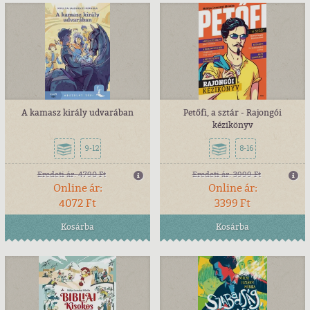
A kamasz király udvarában
Petőfi, a sztár - Rajongói
kézikönyv
9-12
8-16
Eredeti ár:
4790 Ft
Eredeti ár:
3999 Ft
Online ár:
Online ár:
4072 Ft
3399 Ft
Kosárba
Kosárba