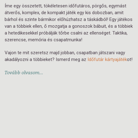
Íme egy összetett, tökéletesen időfutáros, pörgős, egymást
átverős, komplex, de kompakt játék egy kis dobozban, amit
bárhol és szinte bármikor előhúzhatsz a táskádból! Egy játékos
van a többiek ellen, ő mozgatja a gonoszok bábuit, és a többiek
a hetedikesekkel próbálják tőrbe csalni az ellenséget. Taktika,
szerencse, memória és csapatmunka!
Vajon te mit szeretsz majd jobban, csapatban játszani vagy
akadályozni a többieket? Ismerd meg az
Időfutár kártyajáték
ot!
Tovább olvasom...