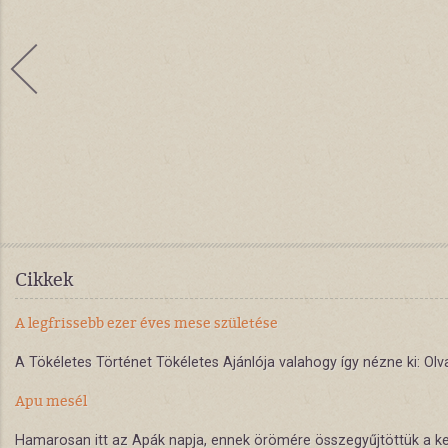
Cikkek
A legfrissebb ezer éves mese születése
A Tökéletes Történet Tökéletes Ajánlója valahogy így nézne ki: Olva
Apu mesél
Hamarosan itt az Apák napja, ennek örömére összegyűjtöttük a ked