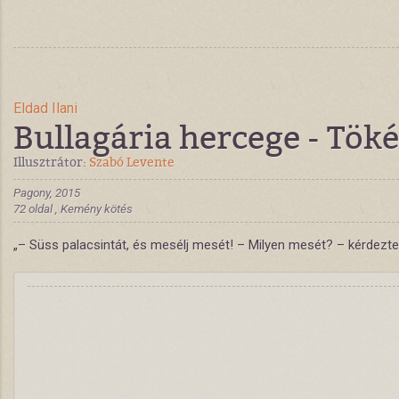
Eldad Ilani
Bullagária hercege - Töké
Illusztrátor:
Szabó Levente
Pagony, 2015
72 oldal , Kemény kötés
„– Süss palacsintát, és mesélj mesét! – Milyen mesét? – kérdeztem