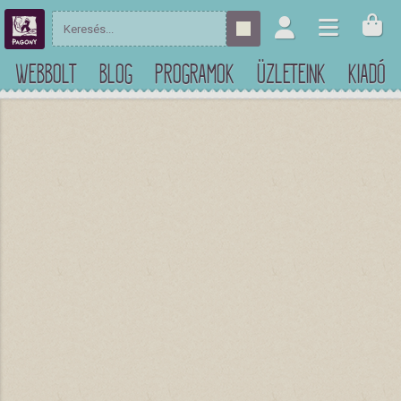
WEBBOLT
BLOG
PROGRAMOK
ÜZLETEINK
KIADÓ