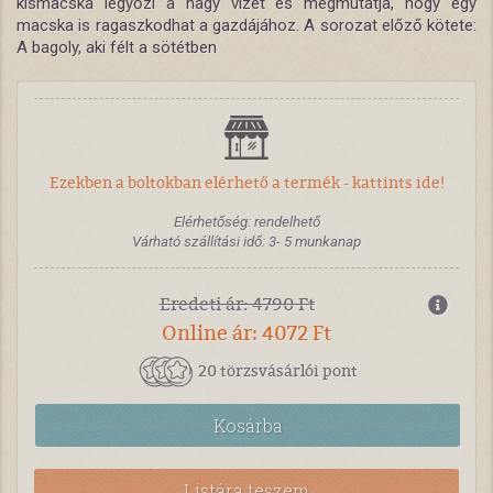
kismacska legyőzi a nagy vizet és megmutatja, hogy egy
macska is ragaszkodhat a gazdájához. A sorozat előző kötete:
A bagoly, aki félt a sötétben
Ezekben a boltokban elérhető a termék - kattints ide!
Elérhetőség: rendelhető
Várható szállítási idő: 3- 5 munkanap
Eredeti ár: 4790 Ft
Online ár: 4072 Ft
20 törzsvásárlói pont
Kosárba
Listára teszem