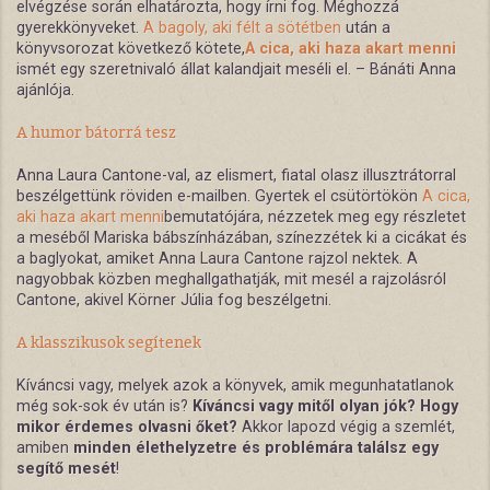
elvégzése során elhatározta, hogy írni fog. Méghozzá
gyerekkönyveket.
A bagoly, aki félt a sötétben
után a
könyvsorozat következő kötete,
A cica, aki haza akart menni
ismét egy szeretnivaló állat kalandjait meséli el. – Bánáti Anna
ajánlója.
A humor bátorrá tesz
Anna Laura Cantone-val, az elismert, fiatal olasz illusztrátorral
beszélgettünk röviden e-mailben. Gyertek el csütörtökön
A cica,
aki haza akart menni
bemutatójára, nézzetek meg egy részletet
a meséből Mariska bábszínházában, színezzétek ki a cicákat és
a baglyokat, amiket Anna Laura Cantone rajzol nektek. A
nagyobbak közben meghallgathatják, mit mesél a rajzolásról
Cantone, akivel Körner Júlia fog beszélgetni.
A klasszikusok segítenek
Kíváncsi vagy, melyek azok a könyvek, amik megunhatatlanok
még sok-sok év után is?
Kíváncsi vagy mitől olyan jók? Hogy
mikor érdemes olvasni őket?
Akkor lapozd végig a szemlét,
amiben
minden élethelyzetre és problémára találsz egy
segítő mesét
!