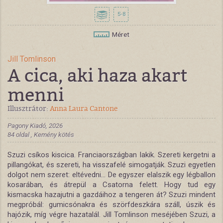
5-8
Méret
Jill Tomlinson
A cica, aki haza akart
menni
Illusztrátor:
Anna Laura Cantone
Pagony Kiadó, 2026
84 oldal , Kemény kötés
Szuzi csíkos kiscica. Franciaországban lakik. Szereti kergetni a
pillangókat, és szereti, ha visszafelé simogatják. Szuzi egyetlen
dolgot nem szeret: eltévedni... De egyszer elalszik egy légballon
kosarában, és átrepül a Csatorna felett. Hogy tud egy
kismacska hazajutni a gazdáihoz a tengeren át? Szuzi mindent
megpróbál: gumicsónakra és szörfdeszkára száll, úszik és
hajózik, míg végre hazatalál. Jill Tomlinson meséjében Szuzi, a