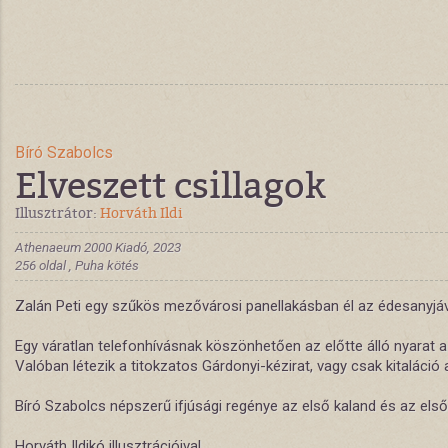
Bíró Szabolcs
Elveszett csillagok
Illusztrátor:
Horváth Ildi
Athenaeum 2000 Kiadó, 2023
256 oldal , Puha kötés
Zalán Peti egy szűkös mezővárosi panellakásban él az édesanyjával
Egy váratlan telefonhívásnak köszönhetően az előtte álló nyarat a
Valóban létezik a titokzatos Gárdonyi-kézirat, vagy csak kitaláci
Bíró Szabolcs népszerű ifjúsági regénye az első kaland és az els
Horváth Ildikó illusztrációival.