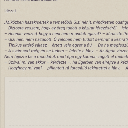
Idézet
„Miközben hazakísérték a temetőből Gizi nénit, mindketten odafigye
– Biztosra veszem, hogy az öreg tudott a kézirat létezéséről – jel
– Honnan veszed, hogy a néni nem mondott igazat? – kérdezte Peti
– Gizi néni nem hazudott. Ő valóban nem tudott semmit a kéziratró
– Tipikus kitérő válasz – értett vele egyet a fiú. – De ha megfeszü
– A számsort még én se tudom – felelte a lány. – Az Agria viszont a
Nem fejezte be a mondatot, mert épp egy kamion zúgott el mellettü
– Szóval mi van akkor – kérdezte –, ha Egerben van elrejtve a kézi
– Hogyhogy mi van? – pillantott rá furcsálló tekintettel a lány. – 