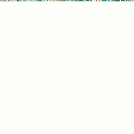
Sütihasználati beállítások
Mik azok a sütik?
Amikor ellátogat egy weboldalra, az információkat
tárolhat vagy gyűjthet be a böngészőjéről, amit az
esetek többségében sütik segítségével végez. Az
információk vonatkozhatnak Önre mint
felhasználóra, a preferenciáira, az Ön által használt
eszközre vagy az oldal elvárt működésének
biztosítására. Az információ általában nem alkalmas
az Ön közvetlen azonosítására, de képes Önnek
személyre szabottabb internetélményt nyújtani. Ön