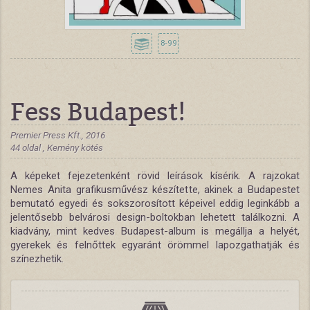
8-99
Fess Budapest!
Premier Press Kft., 2016
44 oldal , Kemény kötés
A képeket fejezetenként rövid leírások kísérik. A rajzokat
Nemes Anita grafikusművész készítette, akinek a Budapestet
bemutató egyedi és sokszorosított képeivel eddig leginkább a
jelentősebb belvárosi design-boltokban lehetett találkozni. A
kiadvány, mint kedves Budapest-album is megállja a helyét,
gyerekek és felnőttek egyaránt örömmel lapozgathatják és
színezhetik.