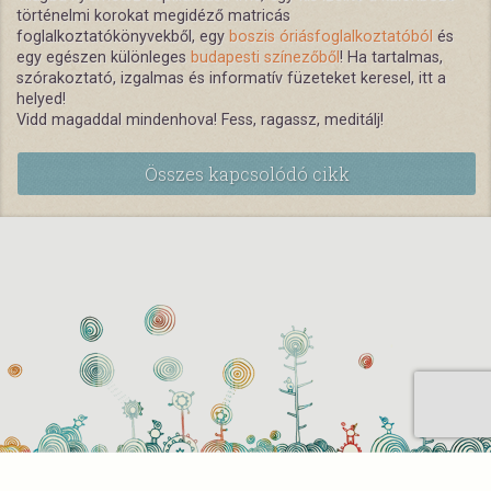
történelmi korokat megidéző matricás
foglalkoztatókönyvekből, egy
boszis óriásfoglalkoztatóból
és
egy egészen különleges
budapesti színezőből
! Ha tartalmas,
szórakoztató, izgalmas és informatív füzeteket keresel, itt a
helyed!
Vidd magaddal mindenhova! Fess, ragassz, meditálj!
Összes kapcsolódó cikk