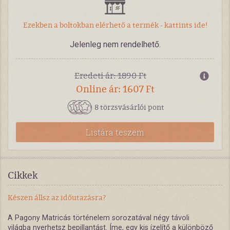
Ezekben a boltokban elérhető a termék - kattints ide!
Jelenleg nem rendelhető.
Eredeti ár: 1890 Ft
Online ár: 1607 Ft
8 törzsvásárlói pont
Listára teszem
Cikkek
Készen állsz az időutazásra?
A Pagony Matricás történelem sorozatával négy távoli
világba nyerhetsz bepillantást. Íme, egy kis ízelítő a különböző