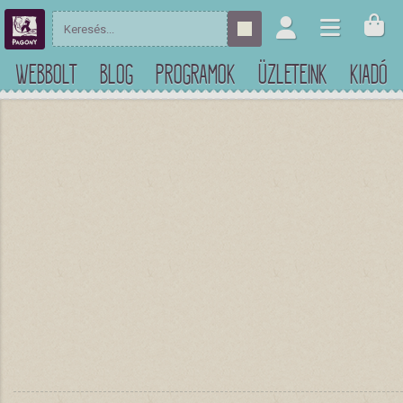
WEBBOLT
BLOG
PROGRAMOK
ÜZLETEINK
KIADÓ