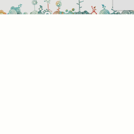
Sütihasználati beállítások
Mik azok a sütik?
Amikor ellátogat egy weboldalra, az információkat
tárolhat vagy gyűjthet be a böngészőjéről, amit az
esetek többségében sütik segítségével végez. Az
információk vonatkozhatnak Önre mint
felhasználóra, a preferenciáira, az Ön által használt
eszközre vagy az oldal elvárt működésének
biztosítására. Az információ általában nem alkalmas
az Ön közvetlen azonosítására, de képes Önnek