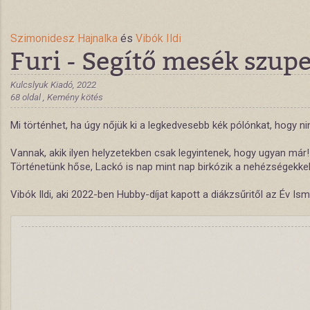
Szimonidesz Hajnalka
és
Vibók Ildi
Furi - Segítő mesék szup
Kulcslyuk Kiadó, 2022
68 oldal , Kemény kötés
Mi történhet, ha úgy nőjük ki a legkedvesebb kék pólónkat, hogy
Vannak, akik ilyen helyzetekben csak legyintenek, hogy ugyan már! 
Történetünk hőse, Lackó is nap mint nap birkózik a nehézségekkel,
Vibók Ildi, aki 2022-ben Hubby-díjat kapott a diákzsűritől az Év I