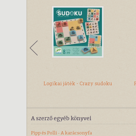
mini - Fém
Logikai játék - Crazy sudoku
an
A szerző egyéb könyvei
Pipp és Polli - A karácsonyfa