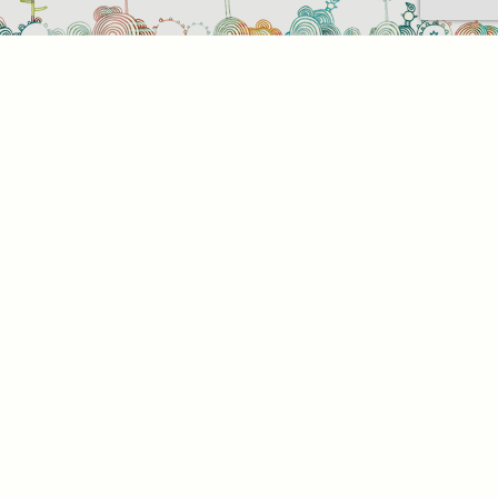
t be
z. Az
az Ön
. Az
l,
tson
alunk