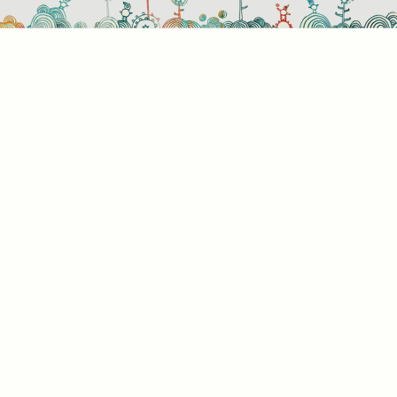
használati beállítások
 azok a sütik?
or ellátogat egy weboldalra, az információkat tárolhat vagy gyűjthe
ngészőjéről, amit az esetek többségében sütik segítségével vége
rmációk vonatkozhatnak Önre mint felhasználóra, a preferenciáira, 
l használt eszközre vagy az oldal elvárt működésének biztosítására
rmáció általában nem alkalmas az Ön közvetlen azonosítására, de
s Önnek személyre szabottabb internetélményt nyújtani. Ön dönti e
 engedélyezi-e meghatározott típusú sütik használatát. További
letekért vagy az alapértelmezett beállítások módosításához kattin
lönböző kategóriák fejlécére. Tudnia kell azonban, hogy néhány
típus blokkolása érintheti az oldal használatának élményét és az ált
t szolgáltatásokat.