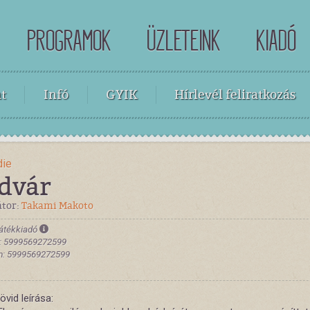
PROGRAMOK
ÜZLETEINK
KIADÓ
t
Infó
GYIK
Hírlevél feliratkozás
die
dvár
átor:
Takami Makoto
átékkiadó
: 5999569272599
m: 5999569272599
rövid leírása: