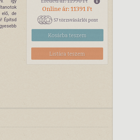
Eredeti ár: 11990 Ft
i. Így
ítanotok
Online ár: 11391 Ft
 elő, de
57 törzsvásárlói pont
! Építsd
ügyesebb
Kosárba
teszem
Listára teszem