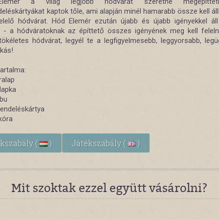
lemér a világ legjobb hódvárát szeretne megépíttetn
léskártyákat kaptok tőle, ami alapján minél hamarabb össze kell áll
lelő hódvárat. Hód Elemér ezután újabb és újabb igényekkel áll
t - a hódváratoknak az építtető összes igényének meg kell felelni
ökéletes hódvárat, legyél te a legfigyelmesebb, leggyorsabb, leg
kás!
tartalma:
ralap
őlapka
ábu
endeléskártya
kóra
ékszabály (
)
Játékszabály (
)
Mit szoktak ezzel együtt vásárolni?