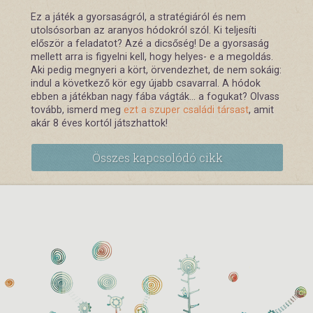
Ez a játék a gyorsaságról, a stratégiáról és nem
utolsósorban az aranyos hódokról szól. Ki teljesíti
először a feladatot? Azé a dicsőség! De a gyorsaság
mellett arra is figyelni kell, hogy helyes- e a megoldás.
Aki pedig megnyeri a kört, örvendezhet, de nem sokáig:
indul a következő kör egy újabb csavarral. A hódok
ebben a játékban nagy fába vágták... a fogukat? Olvass
tovább, ismerd meg
ezt a szuper családi társast
, amit
akár 8 éves kortól játszhattok!
Összes kapcsolódó cikk