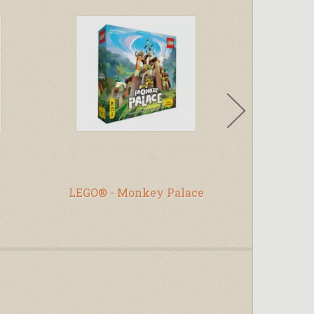
LEGO® - Monkey Palace
Bang! Kock
él