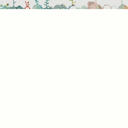
Süti
Mik
Amik
a bö
info
álta
info
képe
hogy
rész
a kü
süti
kínál