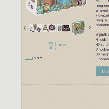
Hód E
megrende
a megfe
vigyáza
meg a t
hódmun
A játék 
4 hódvá
40 épít
8-99
3 hódb
30 megr
Méret
1 homo
Ját