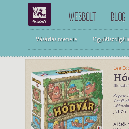
WEBBOLT
BLOG
Vásárlás menete
Ügyfélszolgála
Lee Ed
Hó
Illusztr
Pagony J
Vonalkód
Cikkszá
, 2026
A játék 