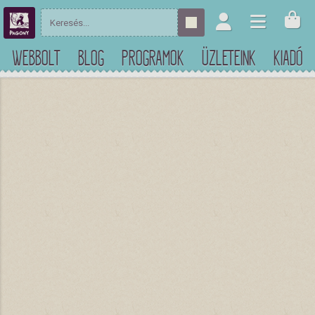
WEBBOLT
BLOG
PROGRAMOK
ÜZLETEINK
KIADÓ