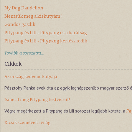
My Dog Dandelion
Mentsük meg a kiskutyám!
Gondos gazdik
Pitypang és Lili - Pitypang és a barátság
Pitypang és Lili - Pitypang kertészkedik
Tovább a sorozatra...
Cikkek
Az ország kedvenc kutyája
Pásztohy Panka évek óta az egyik legnépszerűbb magyar szerző és ill
Ismerd meg Pitypang testvéreit!
Végre megérkezett a Pitypang és Lili sorozat legújabb kötete, a
Pit
Kicsik szemével a világ