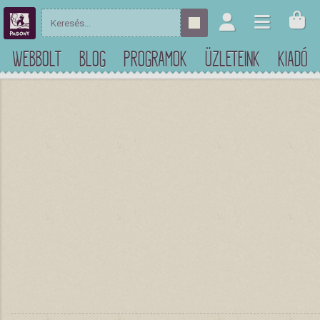
WEBBOLT
BLOG
PROGRAMOK
ÜZLETEINK
KIADÓ