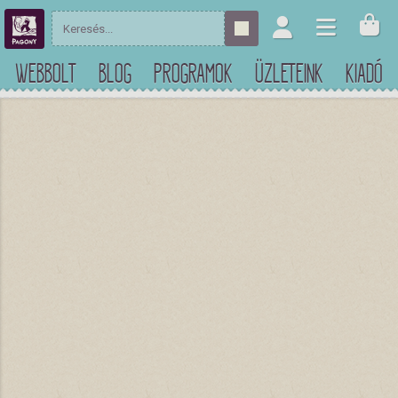
WEBBOLT
BLOG
PROGRAMOK
ÜZLETEINK
KIADÓ