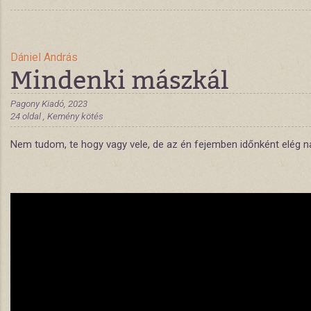
Dániel András
Mindenki mászkál
Pagony Kiadó, 2023
24 oldal , Kemény kötés
Nem tudom, te hogy vagy vele, de az én fejemben időnként elég na