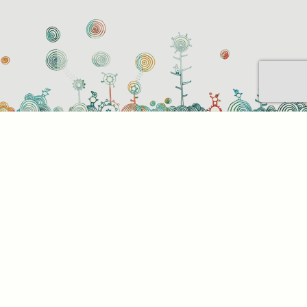
Sütihasználati beállítások
Mik azok a sütik?
Amikor ellátogat egy weboldalra, az információkat
tárolhat vagy gyűjthet be a böngészőjéről, amit az