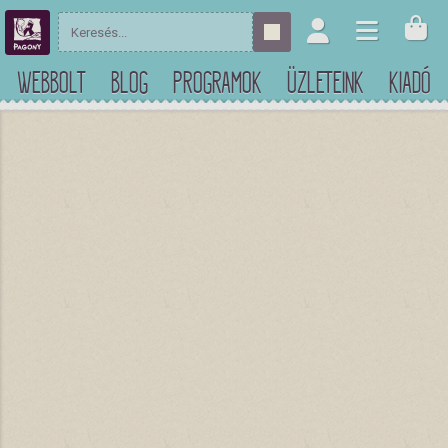
WEBBOLT
BLOG
PROGRAMOK
ÜZLETEINK
KIADÓ