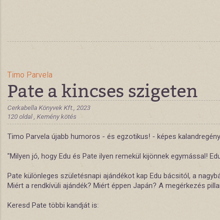
Timo Parvela
Pate a kincses szigeten
Cerkabella Könyvek Kft., 2023
120 oldal , Kemény kötés
Timo Parvela újabb humoros - és egzotikus! - képes kalandregény
"Milyen jó, hogy Edu és Pate ilyen remekül kijönnek egymással! E
Pate különleges születésnapi ajándékot kap Edu bácsitól, a nagyb
Miért a rendkívüli ajándék? Miért éppen Japán? A megérkezés pillan
Keresd Pate többi kandját is: