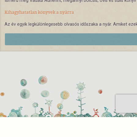
Ismerd meg Vadadi Adriennt, megannyi bölcsis, ovis és sulis könyv
Kihagyhatatlan könyvek a nyárra
Az év egyik legkülönlegesebb olvasós időszaka a nyár. Amiket ez