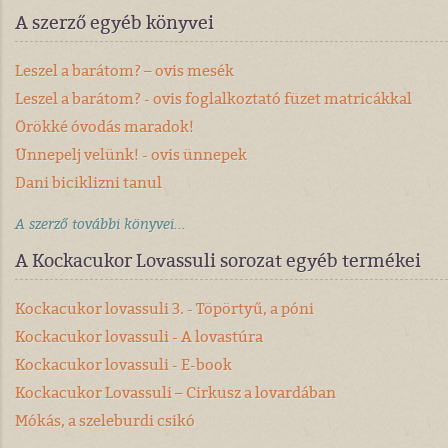
A szerző egyéb könyvei
Leszel a barátom? – ovis mesék
Leszel a barátom? - ovis foglalkoztató füzet matricákkal
Örökké óvodás maradok!
Ünnepelj velünk! - ovis ünnepek
Dani biciklizni tanul
A szerző további könyvei...
A Kockacukor Lovassuli sorozat egyéb termékei
Kockacukor lovassuli 3. - Töpörtyű, a póni
Kockacukor lovassuli - A lovastúra
Kockacukor lovassuli - E-book
Kockacukor Lovassuli – Cirkusz a lovardában
Mókás, a szeleburdi csikó