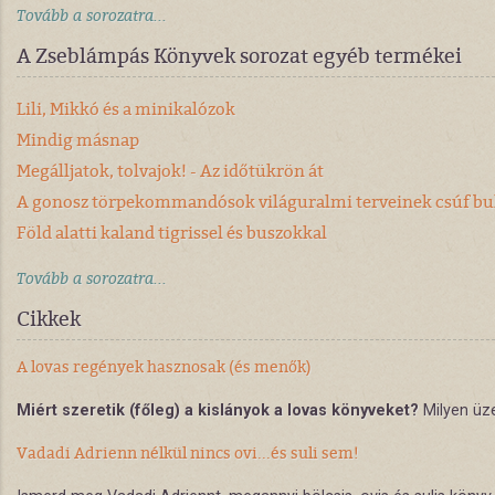
Tovább a sorozatra...
A Zseblámpás Könyvek sorozat egyéb termékei
Lili, Mikkó és a minikalózok
Mindig másnap
Megálljatok, tolvajok! - Az időtükrön át
A gonosz törpekommandósok világuralmi terveinek csúf buk
Föld alatti kaland tigrissel és buszokkal
Tovább a sorozatra...
Cikkek
A lovas regények hasznosak (és menők)
Miért szeretik (főleg) a kislányok a lovas könyveket?
Milyen üz
Vadadi Adrienn nélkül nincs ovi...és suli sem!