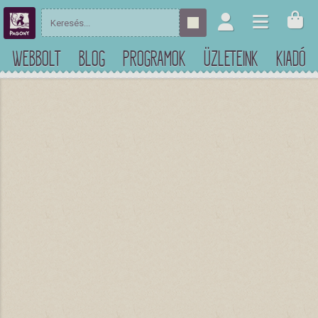
WEBBOLT
BLOG
PROGRAMOK
ÜZLETEINK
KIADÓ