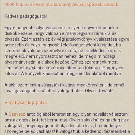
2026-ban is: év végi jutalomkönyvek középiskolásoknak
Kedves pedagógusok!
Egyre nagyobb súlya van annak, milyen könyveket adunk a
diákok kezébe, hogy valóban élmény legyen számukra az
olvasás. Ezért aztán az év végi jutalomkönyv kiválasztása egyre
nehezebb és egyre nagyobb felelősséget jelentő feladat, ha
szeretnénk valóban személyre szóló, az érdeklődési körnek
megfelelő, nem nyomasztóan nehéz, de mégis minőségi
olvasmányt adni a diákok kezébe. Ehhez szeretnénk most
segítséget nyújtani a középiskolában tanítóknak a Pagony és
Tilos az Á könyvek kiadásában megjelent kínálatból merítve.
Alábbi szemlénk a választást kívánja megkönnyíteni, de ennél
jóval gazdagabb kínálatból válogathatsz. Olvass tovább!
Vagányság kipipálva
A
Szevasz
antológiából lehetetlen egy olyan novellát választani,
ami az egész kötetet bemutatja. Olyan sokszínű és gazdag ez a
válogatás, hogy úgy gondoltuk, a legjobb lesz, ha mindegyik
szövegbe beleolvashatsz! Kiválogattuk a kedvenc idézeteinket a