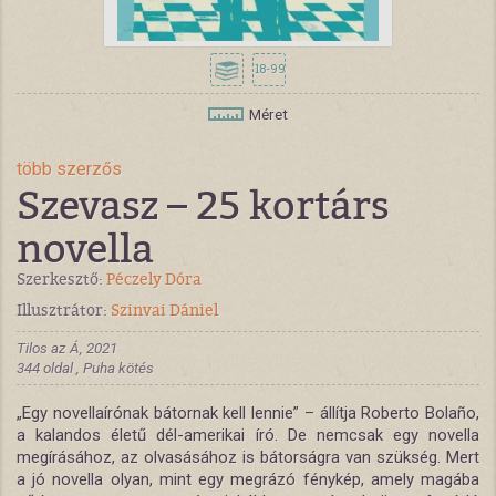
18-99
Méret
több szerzős
Szevasz – 25 kortárs
novella
Szerkesztő:
Péczely Dóra
Illusztrátor:
Szinvai Dániel
Tilos az Á, 2021
344 oldal , Puha kötés
„Egy novellaírónak bátornak kell lennie” – állítja Roberto Bolaño,
a kalandos életű dél-amerikai író. De nemcsak egy novella
megírásához, az olvasásához is bátorságra van szükség. Mert
a jó novella olyan, mint egy megrázó fénykép, amely magába