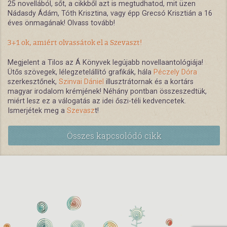
25 novellából, sőt, a cikkből azt is megtudhatod, mit üzen
Nádasdy Ádám, Tóth Krisztina, vagy épp Grecsó Krisztián a 16
éves önmagának! Olvass tovább!
3+1 ok, amiért olvassátok el a Szevaszt!
Megjelent a Tilos az Á Könyvek legújabb novellaantológiája!
Ütős szövegek, lélegzetelállító grafikák, hála
Péczely Dóra
szerkesztőnek,
Szinvai Dániel
illusztrátornak és a kortárs
magyar irodalom krémjének! Néhány pontban összeszedtük,
miért lesz ez a válogatás az idei őszi-téli kedvencetek.
Ismerjétek meg a
Szevasz
t!
Összes kapcsolódó cikk