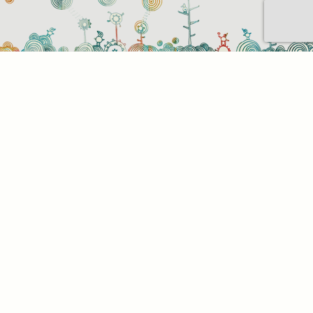
Sütihasználati beállítások
Mik azok a sütik?
Amikor ellátogat egy weboldalra, az információkat
tárolhat vagy gyűjthet be a böngészőjéről, amit az
esetek többségében sütik segítségével végez. Az
információk vonatkozhatnak Önre mint
felhasználóra, a preferenciáira, az Ön által használt