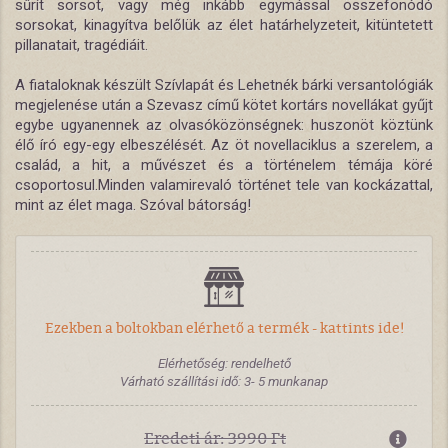
sűrít sorsot, vagy még inkább egymással összefonódó
sorsokat, kinagyítva belőlük az élet határhelyzeteit, kitüntetett
pillanatait, tragédiáit.
A fiataloknak készült Szívlapát és Lehetnék bárki versantológiák
megjelenése után a Szevasz című kötet kortárs novellákat gyűjt
egybe ugyanennek az olvasóközönségnek: huszonöt köztünk
élő író egy-egy elbeszélését. Az öt novellaciklus a szerelem, a
család, a hit, a művészet és a történelem témája köré
csoportosul.Minden valamirevaló történet tele van kockázattal,
mint az élet maga. Szóval bátorság!
Ezekben a boltokban elérhető a termék - kattints ide!
Elérhetőség: rendelhető
Várható szállítási idő: 3- 5 munkanap
Eredeti ár: 3990 Ft