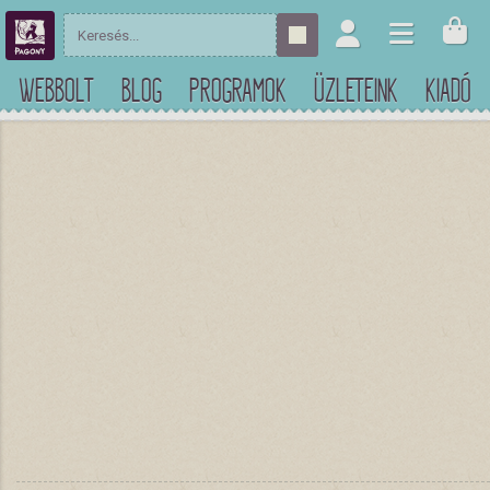
WEBBOLT
BLOG
PROGRAMOK
ÜZLETEINK
KIADÓ