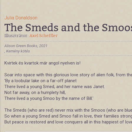
Julia Donaldson
The Smeds and the Smoos 
Illusztrátor:
Axel Scheffler
Alison Green Books, 2021
, Kemény kötés
Kvirtek és kvartok már angol nyelven is!
Soar into space with this glorious love story of alien folk, from t
'By a loobular lake on a far-off planet
There lived a young Smed, and her name was Janet.
Not far away, on a humplety hill,
There lived a young Smoo by the name of Bill.'
The Smeds (who are red) never mix with the Smoos (who are blue
So when a young Smed and Smoo fall in love, their families strong
But peace is restored and love conquers all in this happiest of lo