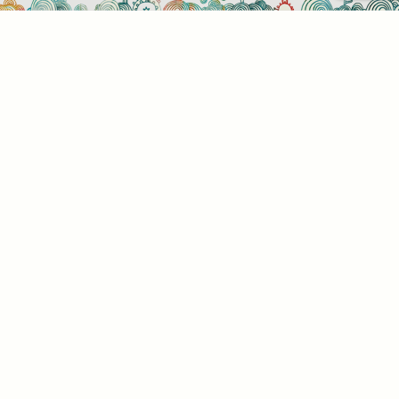
Sütihasználati beállítások
Mik azok a sütik?
Amikor ellátogat egy weboldalra, az információkat
tárolhat vagy gyűjthet be a böngészőjéről, amit az
esetek többségében sütik segítségével végez. Az
információk vonatkozhatnak Önre mint
felhasználóra, a preferenciáira, az Ön által használt
eszközre vagy az oldal elvárt működésének
biztosítására. Az információ általában nem alkalmas
az Ön közvetlen azonosítására, de képes Önnek