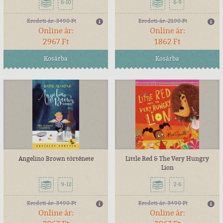
6-10
6-9
Eredeti ár:
3490 Ft
Eredeti ár:
2190 Ft
Online ár:
Online ár:
2967 Ft
1862 Ft
Kosárba
Kosárba
Angelino Brown története
Little Red & The Very Hungry
Lion
9-12
2-6
Eredeti ár:
3490 Ft
Eredeti ár:
3490 Ft
Online ár:
Online ár: