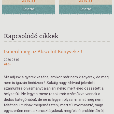
2967 Ft
2967 Ft
Kosárba
Kosárba
Kapcsolódó cikkek
Ismerd meg az Abszolút Könyveket!
2026-06-03
#10+
Mit adjunk a gyerek kezébe, amikor már nem kisgyerek, de még
nem is igazán tinédzser? Sokáig nagy kihívást jelentett
számunkra olvasmányt ajánlani nekik, mert elég összetett a
helyzetük. Ne legyen mese (azok már száműzve vannak a
dedós kategóriába), de ne is legyen olyasmi, amit még nem
feltétlenül tudnak megemészteni, mert túl nyomasztó, vagy
egyszerűen nem a korosztályuknak megfelelő problémákról,