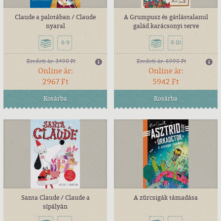
Claude a palotában / Claude
A Grumpusz és gátlástalanul
nyaral
galád karácsonyi terve
6-9
5-10
Eredeti ár:
3490 Ft
Eredeti ár:
6990 Ft
Online ár:
Online ár:
2967 Ft
5942 Ft
Kosárba
Kosárba
Santa Claude / Claude a
A zűrcsigák támadása
sípályán