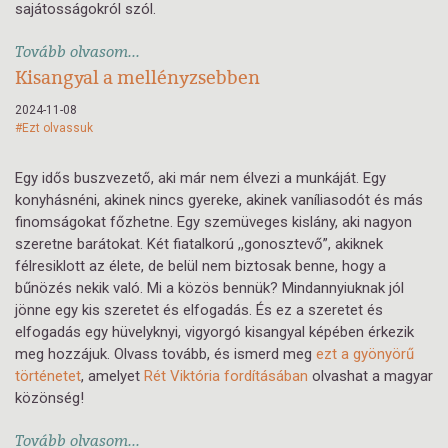
sajátosságokról szól.
Tovább olvasom...
Kisangyal a mellényzsebben
2024-11-08
#Ezt olvassuk
Egy idős buszvezető, aki már nem élvezi a munkáját. Egy
konyhásnéni, akinek nincs gyereke, akinek vaníliasodót és más
finomságokat főzhetne. Egy szemüveges kislány, aki nagyon
szeretne barátokat. Két fiatalkorú ,,gonosztevő”, akiknek
félresiklott az élete, de belül nem biztosak benne, hogy a
bűnözés nekik való. Mi a közös bennük? Mindannyiuknak jól
jönne egy kis szeretet és elfogadás. És ez a szeretet és
elfogadás egy hüvelyknyi, vigyorgó kisangyal képében érkezik
meg hozzájuk. Olvass tovább, és ismerd meg
ezt a gyönyörű
történetet
, amelyet
Rét Viktória fordításában
olvashat a magyar
közönség!
Tovább olvasom...