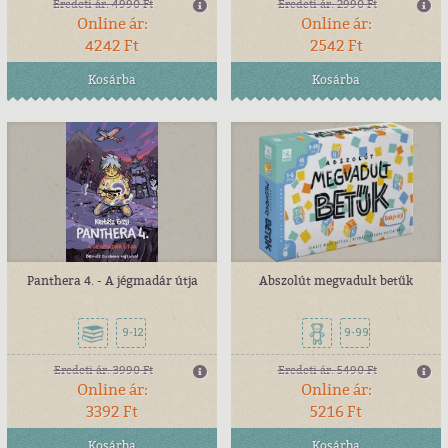
Eredeti ár:
4990 Ft
Eredeti ár:
2990 Ft
Online ár:
Online ár:
4242 Ft
2542 Ft
Kosárba
Kosárba
Panthera 4. - A jégmadár útja
Abszolút megvadult betűk
9-12
9-99
Eredeti ár:
3990 Ft
Eredeti ár:
5490 Ft
Online ár:
Online ár:
3392 Ft
5216 Ft
Kosárba
Kosárba