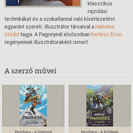
klasszikus
rajzolási
technikákat és a szokatlannal való kísérlezetést
egyaránt szereti. Illusztrátor társaival a
Halisten
stúdió
tagja. A Pagonynál elsősorban
Kertész Erzsi
regényeinek illusztrátoraként ismert.
A szerző művei
Panthera - A hógömb
Panthera - A küldetés