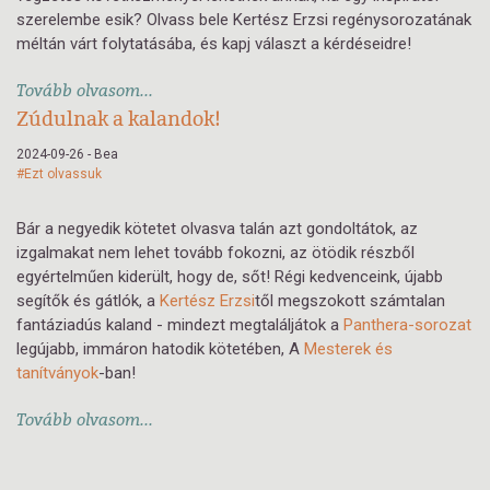
szerelembe esik? Olvass bele Kertész Erzsi regénysorozatának
méltán várt folytatásába, és kapj választ a kérdéseidre!
Tovább olvasom...
Zúdulnak a kalandok!
2024-09-26 - Bea
#Ezt olvassuk
Bár a negyedik kötetet olvasva talán azt gondoltátok, az
izgalmakat nem lehet tovább fokozni, az ötödik részből
egyértelműen kiderült, hogy de, sőt! Régi kedvenceink, újabb
segítők és gátlók, a
Kertész Erzsi
től megszokott számtalan
fantáziadús kaland - mindezt megtaláljátok a
Panthera-sorozat
legújabb, immáron hatodik kötetében, A
Mesterek és
tanítványok
-
ban!
Tovább olvasom...