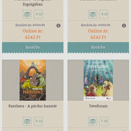
fogságában
9-12
9-12
Eredeti ár:
4990 Ft
Eredeti ár:
4990 Ft
Online ár:
Online ár:
4242 Ft
4242 Ft
Kosárba
Kosárba
Panthera - A párduc hazatér
Tevefutam
9-12
7-10