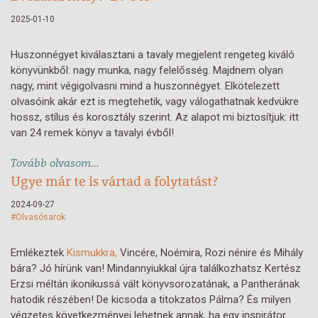
2025-01-10
Huszonnégyet kiválasztani a tavaly megjelent rengeteg kiváló
könyvünkből: nagy munka, nagy felelősség. Majdnem olyan
nagy, mint végigolvasni mind a huszonnégyet. Elkötelezett
olvasóink akár ezt is megtehetik, vagy válogathatnak kedvükre
hossz, stílus és korosztály szerint. Az alapot mi biztosítjuk: itt
van 24 remek könyv a tavalyi évből!
Tovább olvasom...
Ugye már te is vártad a folytatást?
2024-09-27
#Olvasósarok
Emlékeztek
Kismukkra,
Vincére, Noémira, Rozi nénire és Mihály
bára? Jó hírünk van! Mindannyiukkal újra találkozhatsz Kertész
Erzsi méltán ikonikussá vált könyvsorozatának, a Pantherának
hatodik részében! De kicsoda a titokzatos Pálma? És milyen
végzetes következményei lehetnek annak, ha egy inspirátor