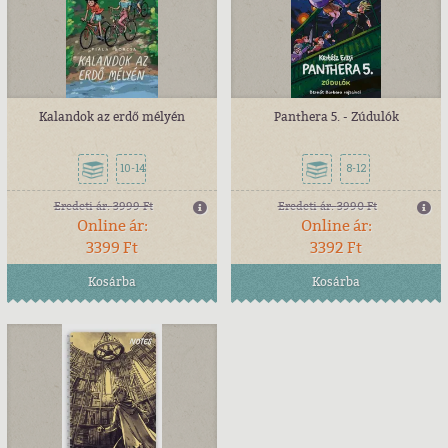
Kalandok az erdő mélyén
Panthera 5. - Zúdulók
10-14
8-12
Eredeti ár:
3999 Ft
Eredeti ár:
3990 Ft
Online ár:
Online ár:
3399 Ft
3392 Ft
Kosárba
Kosárba