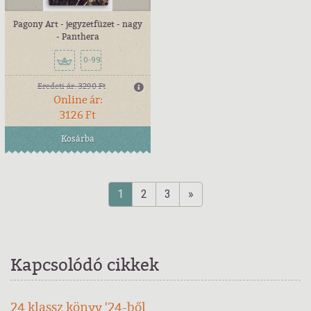
Pagony Art - jegyzetfüzet - nagy
- Panthera
0-99
Eredeti ár:
3290 Ft
Online ár:
3126 Ft
Kosárba
1
2
3
»
Kapcsolódó cikkek
24 klassz könyv '24-ből