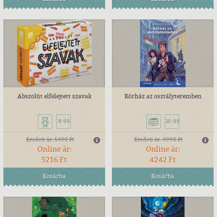
Abszolút elfelejtett szavak
Kórház az osztályteremben
8-99
10-99
Eredeti ár:
5490 Ft
Eredeti ár:
4990 Ft
Online ár:
Online ár:
5216 Ft
4242 Ft
Kosárba
Kosárba