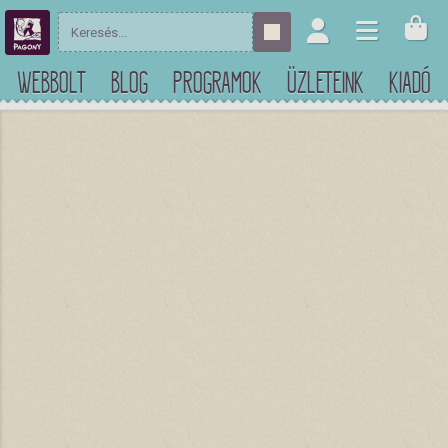
WEBBOLT
BLOG
PROGRAMOK
ÜZLETEINK
KIADÓ