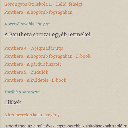
Göröngyös Úti Iskola 1. - Helló, felség!
Panthera - A hógömb fogságában
A szerző további könyvei...
A Panthera sorozat egyéb termékei
Panthera 4. - A jégmadár útja
Panthera - A hógömb fogságában - E-book
Panthera - A párduc hazatér
Panthera 5. - Zúdulók
Panthera - A küldetés - E-book
Tovább a sorozatra...
Cikkek
A letehetetlen kalandregény
Ismerd meg az elmúlt évek legszuperebb, kisiskolásoknak szóló magy