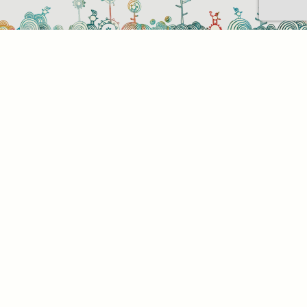
Sütihasználati beállítások
Mik azok a sütik?
Amikor ellátogat egy weboldalra, az információkat
tárolhat vagy gyűjthet be a böngészőjéről, amit az
esetek többségében sütik segítségével végez. Az
információk vonatkozhatnak Önre mint
felhasználóra, a preferenciáira, az Ön által használt
eszközre vagy az oldal elvárt működésének