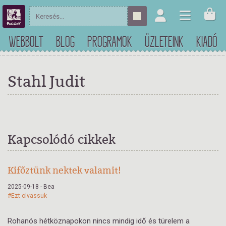
WEBBOLT
BLOG
PROGRAMOK
ÜZLETEINK
KIADÓ
Stahl Judit
Kapcsolódó cikkek
Kifőztünk nektek valamit!
2025-09-18 - Bea
#Ezt olvassuk
Rohanós hétköznapokon nincs mindig idő és türelem a