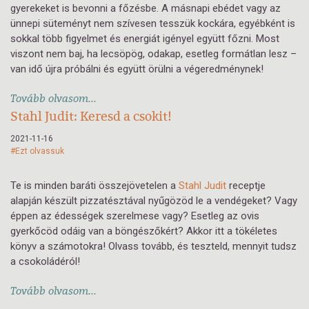
gyerekeket is bevonni a főzésbe. A másnapi ebédet vagy az
ünnepi süteményt nem szívesen tesszük kockára, egyébként is
sokkal több figyelmet és energiát igényel együtt főzni. Most
viszont nem baj, ha lecsöpög, odakap, esetleg formátlan lesz –
van idő újra próbálni és együtt örülni a végeredménynek!
Tovább olvasom...
Stahl Judit: Keresd a csokit!
2021-11-16
#Ezt olvassuk
Te is minden baráti összejövetelen a
Stahl Judit
receptje
alapján készült pizzatésztával nyűgözöd le a vendégeket? Vagy
éppen az édességek szerelmese vagy? Esetleg az ovis
gyerkőcöd odáig van a böngészőkért? Akkor itt a tökéletes
könyv a számotokra! Olvass tovább, és teszteld, mennyit tudsz
a csokoládéról!
Tovább olvasom...