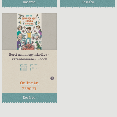
Kosárba
Kosárba
Berci nem megy iskolába -
karanténmese - E-book
8-12
Online ár:
2390 Ft
Kosárba