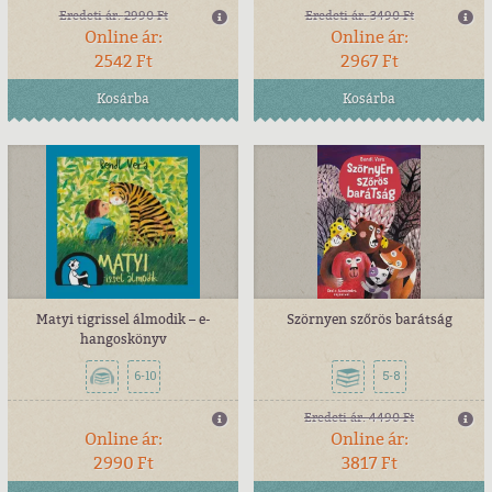
Eredeti ár:
2990 Ft
Eredeti ár:
3490 Ft
Online ár:
Online ár:
2542 Ft
2967 Ft
Kosárba
Kosárba
Matyi tigrissel álmodik – e-
Szörnyen szőrös barátság
hangoskönyv
6-10
5-8
Eredeti ár:
4490 Ft
Online ár:
Online ár:
2990 Ft
3817 Ft