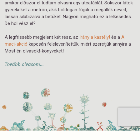
amikor először el tudtam olvasni egy utcatáblát. Sokszor látok
gyerekeket a metrón, akik boldogan fújják a megállók neveit,
lassan silabizálva a betűket. Nagyon megható ez a lelkesedés.
De hol vész el?
A legfrissebb megjelent két rész, az
Irány a kastély!
és a
A
maci-akció
kapcsán felelevenítettük, miért szeretjük annyira a
Most én olvasok!
-könyveket!
Tovább olvasom...