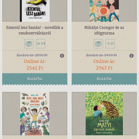
Ezentúl lesz banán! - novellák a
Mihályi Csongor és az
rendszerváltásról
időgyurma
14-99
6-10
Eredeti ár:
2990 Ft
Eredeti ár:
3490 Ft
Online ár:
Online ár:
2542 Ft
2967 Ft
Kosárba
Kosárba