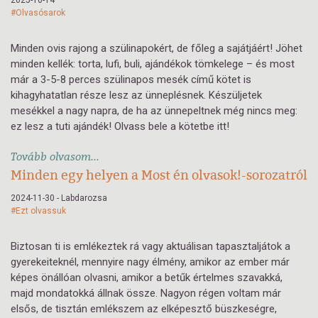
2025-10-14
#Olvasósarok
Minden ovis rajong a szülinapokért, de főleg a sajátjáért! Jöhet
minden kellék: torta, lufi, buli, ajándékok tömkelege – és most
már a 3-5-8 perces szülinapos mesék című kötet is
kihagyhatatlan része lesz az ünneplésnek. Készüljetek
mesékkel a nagy napra, de ha az ünnepeltnek még nincs meg:
ez lesz a tuti ajándék! Olvass bele a kötetbe itt!
Tovább olvasom...
Minden egy helyen a Most én olvasok!-sorozatról
2024-11-30 - Labdarozsa
#Ezt olvassuk
Biztosan ti is emlékeztek rá vagy aktuálisan tapasztaljátok a
gyerekeiteknél, mennyire nagy élmény, amikor az ember már
képes önállóan olvasni, amikor a betűk értelmes szavakká,
majd mondatokká állnak össze. Nagyon régen voltam már
elsős, de tisztán emlékszem az elképesztő büszkeségre,