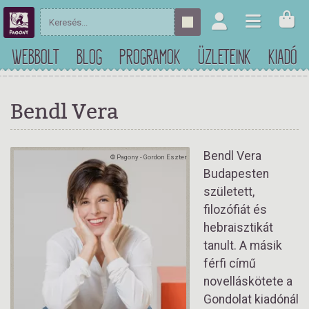
WEBBOLT
BLOG
PROGRAMOK
ÜZLETEINK
KIADÓ
Bendl Vera
Bendl Vera
© Pagony - Gordon Eszter
Budapesten
született,
filozófiát és
hebraisztikát
tanult. A másik
férfi című
novelláskötete a
Gondolat kiadónál