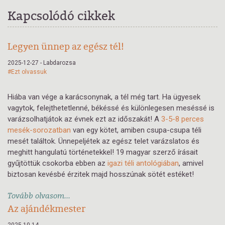
Kapcsolódó cikkek
Legyen ünnep az egész tél!
2025-12-27 - Labdarozsa
#Ezt olvassuk
Hiába van vége a karácsonynak, a tél még tart. Ha ügyesek
vagytok, felejthetetlenné, békéssé és különlegesen meséssé is
varázsolhatjátok az évnek ezt az időszakát! A
3-5-8 perces
mesék-sorozatban
van egy kötet, amiben csupa-csupa téli
mesét találtok. Ünnepeljétek az egész telet varázslatos és
meghitt hangulatú történetekkel! 19 magyar szerző írásait
gyűjtöttük csokorba ebben az
igazi téli antológiában
, amivel
biztosan kevésbé érzitek majd hosszúnak sötét estéket!
Tovább olvasom...
Az ajándékmester