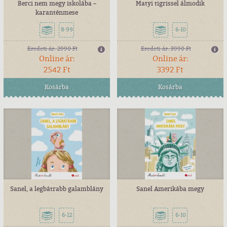
Berci nem megy iskolába –
Matyi tigrissel álmodik
karanténmese
8-99
6-10
Eredeti ár:
2990 Ft
Eredeti ár:
3990 Ft
Online ár:
Online ár:
2542 Ft
3392 Ft
Kosárba
Kosárba
Sanel, a legbátrabb galamblány
Sanel Amerikába megy
6-12
6-10