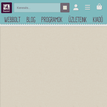
WEBBOLT
BLOG
PROGRAMOK
ÜZLETEINK
KIADÓ