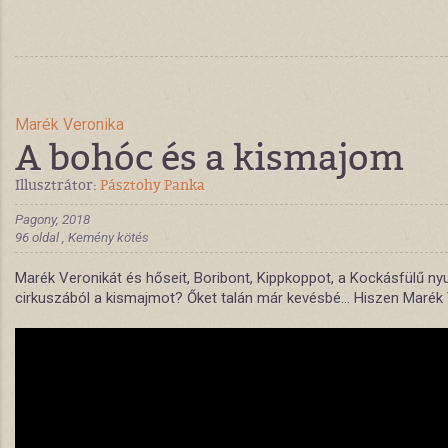
Marék Veronika
A bohóc és a kismajom
Illusztrátor:
Pásztohy Panka
Pagony, 2018
96 oldal , Kemény kötés
Marék Veronikát és hőseit, Boribont, Kippkoppot, a Kockásfülű nyu
cirkuszából a kismajmot? Őket talán már kevésbé… Hiszen Marék Ve