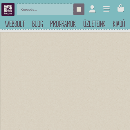
WEBBOLT
BLOG
PROGRAMOK
ÜZLETEINK
KIADÓ