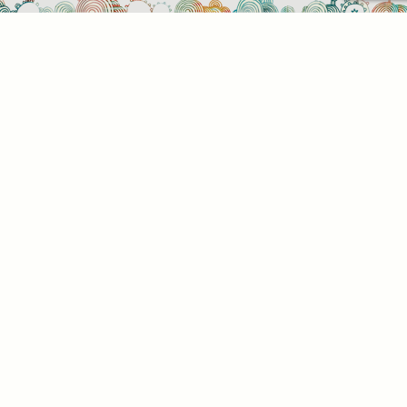
t be
z. Az
az Ön
. Az
l,
tson
alunk