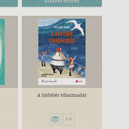
Kosárba
teszem
A hófehér viharmadár
5-8