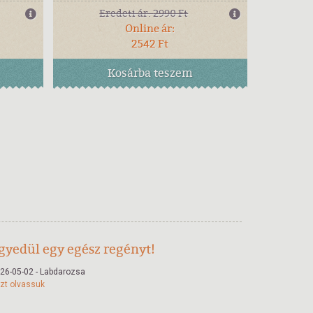
Eredeti ár:
2990 Ft
Online ár:
2542 Ft
Kosárba
teszem
gyedül egy egész regényt!
26-05-02 - Labdarozsa
zt olvassuk