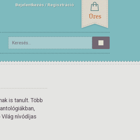
Bejelentkezés
Regisztráció
Üres
ak is tanult. Több
 antológiákban,
 Világ nívódíjas