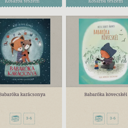
Kosárba
teszem
Kosárba
teszem
Babaróka karácsonya
Babaróka kövecskéi
3-6
3-6