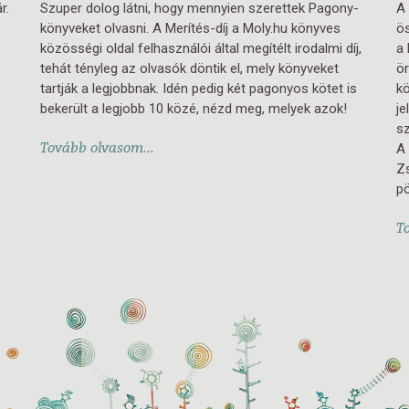
r.
Szuper dolog látni, hogy mennyien szerettek Pagony-
A 
könyveket olvasni. A Merítés-díj a Moly.hu könyves
ö
közösségi oldal felhasználói által megítélt irodalmi díj,
a 
tehát tényleg az olvasók döntik el, mely könyveket
ö
tartják a legjobbnak. Idén pedig két pagonyos kötet is
kö
bekerült a legjobb 10 közé, nézd meg, melyek azok!
je
sz
Tovább olvasom...
A 
Zs
p
T