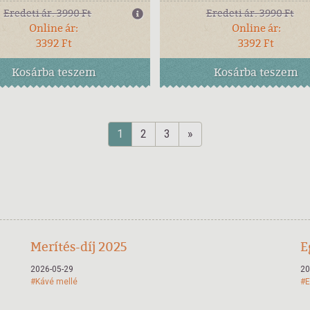
Eredeti ár:
3990 Ft
Eredeti ár:
3990 Ft
Online ár:
Online ár:
3392 Ft
3392 Ft
Kosárba
teszem
Kosárba
teszem
1
2
3
»
Merítés-díj 2025
E
2026-05-29
20
#Kávé mellé
#E