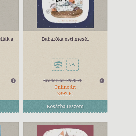
llák a
Babaróka esti meséi
3-6
Eredeti ár:
3990 Ft
Online ár:
3392 Ft
Kosárba
teszem