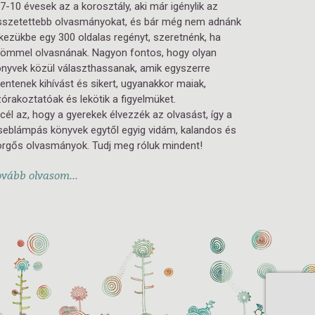
7-10 évesek az a korosztály, aki már igénylik az
sszetettebb olvasmányokat, és bár még nem adnánk
kezükbe egy 300 oldalas regényt, szeretnénk, ha
römmel olvasnának. Nagyon fontos, hogy olyan
nyvek közül választhassanak, amik egyszerre
lentenek kihívást és sikert, ugyanakkor maiak,
órakoztatóak és lekötik a figyelmüket.
cél az, hogy a gyerekek élvezzék az olvasást, így a
eblámpás könyvek egytől egyig vidám, kalandos és
örgős olvasmányok. Tudj meg róluk mindent!
ovább olvasom...