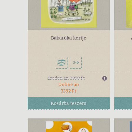
Babaróka kertje
3-6
Eredeti ár:
3990 Ft
Online ár:
3392 Ft
Kosárba
teszem