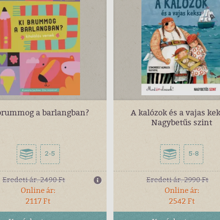
brummog a barlangban?
A kalózok és a vajas kek
Nagybetűs szint
2-5
5-8
Eredeti ár:
2490 Ft
Eredeti ár:
2990 Ft
Online ár:
Online ár:
2117 Ft
2542 Ft