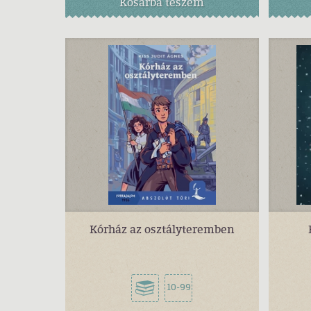
Kosárba
teszem
Kórház az osztályteremben
10-99