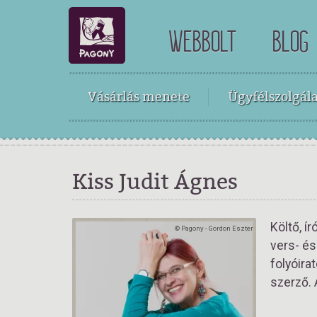
WEBBOLT
BLOG
Vásárlás menete
Ügyfélszolgála
Kiss Judit Ágnes
Költő, í
© Pagony - Gordon Eszter
vers- és
folyóira
szerző.