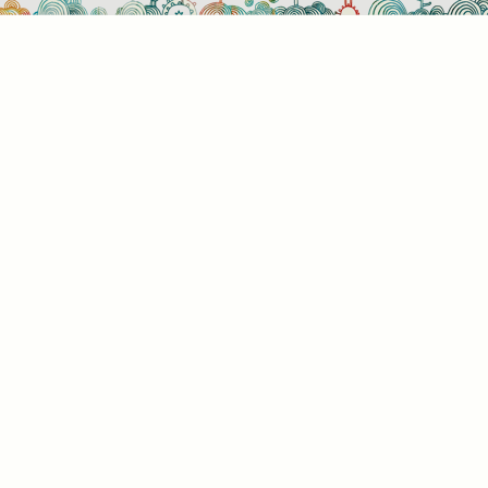
használati beállítások
 azok a sütik?
or ellátogat egy weboldalra, az információkat tárolhat vagy gyűjthe
ngészőjéről, amit az esetek többségében sütik segítségével vége
rmációk vonatkozhatnak Önre mint felhasználóra, a preferenciáira, 
l használt eszközre vagy az oldal elvárt működésének biztosítására
rmáció általában nem alkalmas az Ön közvetlen azonosítására, de
s Önnek személyre szabottabb internetélményt nyújtani. Ön dönti e
 engedélyezi-e meghatározott típusú sütik használatát. További
letekért vagy az alapértelmezett beállítások módosításához kattin
lönböző kategóriák fejlécére. Tudnia kell azonban, hogy néhány
típus blokkolása érintheti az oldal használatának élményét és az ált
t szolgáltatásokat.