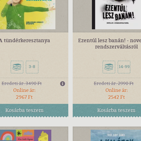
A tündérkeresztanya
Ezentúl lesz banán! - nove
rendszerváltásról
3-8
14-99
Eredeti ár:
3490 Ft
Eredeti ár:
2990 Ft
Online ár:
Online ár:
2967 Ft
2542 Ft
Kosárba
teszem
Kosárba
teszem