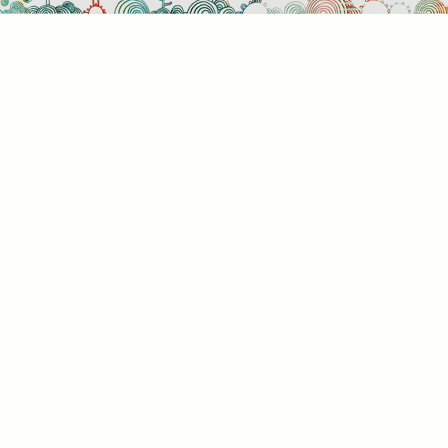
Süti
Mik
Amik
a bö
info
álta
info
képe
hogy
rész
a kü
süti
kínál