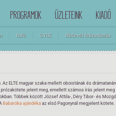
PROGRAMOK
ÜZLETEINK
KIADÓ
t
Infó
GYIK
Hírlevél feliratkozás
ró. Az ELTE magyar szaka mellett oboistának és drámatanárn
 prózakötete jelent meg, emellett számos írás jelent meg
tokban. Többek között József Attila-, Déry Tibor- és Mozgó
 A
Babaróka ajándéka
az első Pagonynál megjelent kötete.