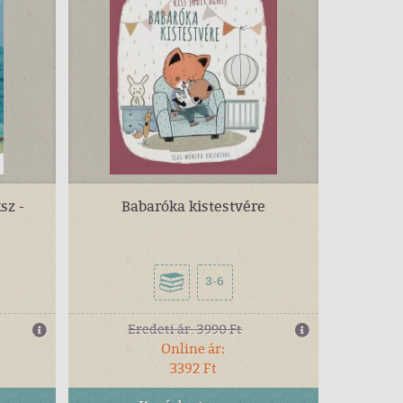
sz -
Babaróka kistestvére
3-6
Eredeti ár:
3990 Ft
Online ár:
3392 Ft