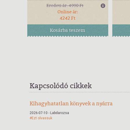
Eredeti ár:
4990 Ft
Online ár:
4242 Ft
Kosárba
teszem
Kapcsolódó cikkek
Kihagyhatatlan könyvek a nyárra
2026-07-10 - Labdarozsa
#Ezt olvassuk