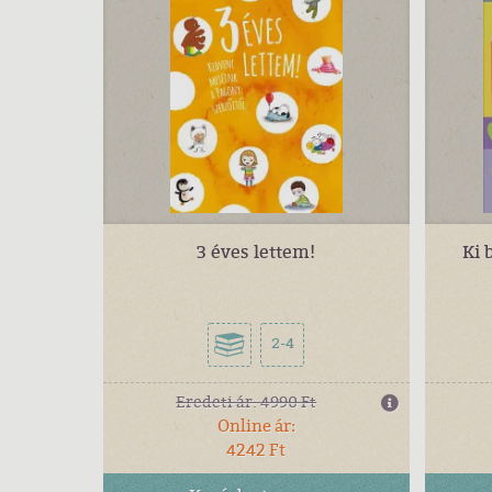
3 éves lettem!
Ki 
2-4
Eredeti ár:
4990 Ft
Online ár:
4242 Ft