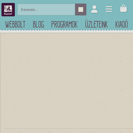
WEBBOLT
BLOG
PROGRAMOK
ÜZLETEINK
KIADÓ