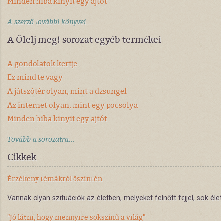
Minden hiba kinyit egy ajtót
A szerző további könyvei...
A Ölelj meg! sorozat egyéb termékei
A gondolatok kertje
Ez mind te vagy
A játszótér olyan, mint a dzsungel
Az internet olyan, mint egy pocsolya
Minden hiba kinyit egy ajtót
Tovább a sorozatra...
Cikkek
Érzékeny témákról őszintén
Vannak olyan szituációk az életben, melyeket felnőtt fejjel, sok é
"Jó látni, hogy mennyire sokszínű a világ"