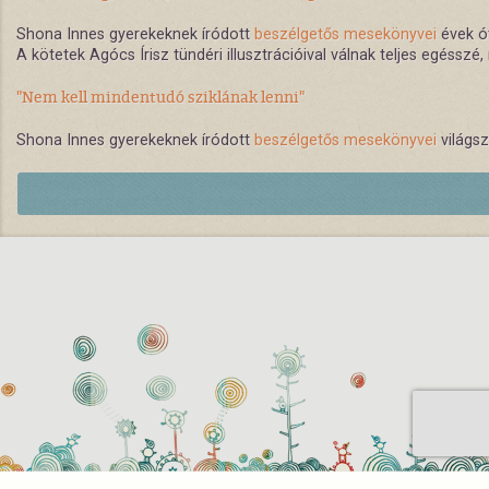
Shona Innes gyerekeknek íródott
beszélgetős mesekönyvei
évek ót
A kötetek Agócs Írisz tündéri illusztrációival válnak teljes egésszé
"Nem kell mindentudó sziklának lenni"
Shona Innes gyerekeknek íródott
beszélgetős mesekönyvei
világsz