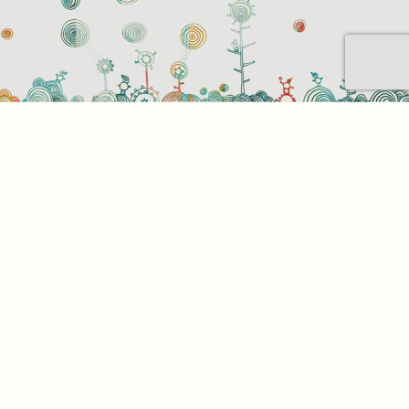
Sütihasználati beállítások
Mik azok a sütik?
Amikor ellátogat egy weboldalra, az információkat
tárolhat vagy gyűjthet be a böngészőjéről, amit az
esetek többségében sütik segítségével végez. Az
információk vonatkozhatnak Önre mint
felhasználóra, a preferenciáira, az Ön által használt