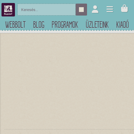
WEBBOLT
BLOG
PROGRAMOK
ÜZLETEINK
KIADÓ