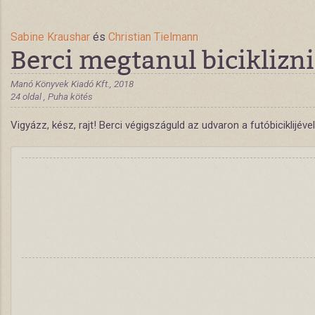
Sabine Kraushar
és
Christian Tielmann
Berci megtanul biciklizni
Manó Könyvek Kiadó Kft., 2018
24 oldal , Puha kötés
Vigyázz, kész, rajt! Berci végigszáguld az udvaron a futóbiciklijév