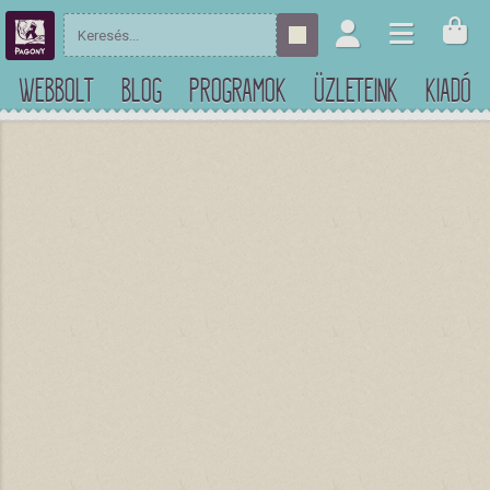
WEBBOLT
BLOG
PROGRAMOK
ÜZLETEINK
KIADÓ