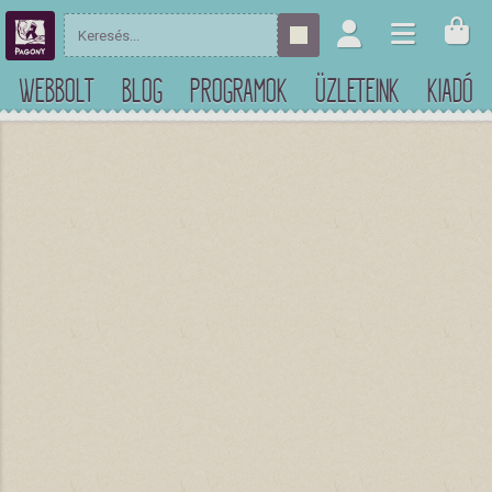
WEBBOLT
BLOG
PROGRAMOK
ÜZLETEINK
KIADÓ