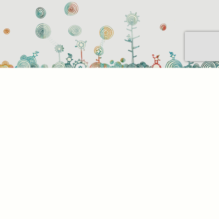
Sütihasználati beállítások
Mik azok a sütik?
Amikor ellátogat egy weboldalra, az információkat
tárolhat vagy gyűjthet be a böngészőjéről, amit az
esetek többségében sütik segítségével végez. Az