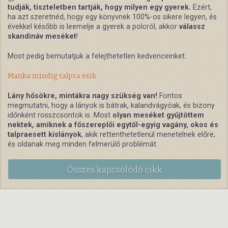
tudják, tiszteletben tartják, hogy milyen egy gyerek.
Ezért,
ha azt szeretnéd, hogy egy könyvnek 100%-os sikere legyen, és
évekkel később is leemelje a gyerek a polcról, akkor
válassz
skandináv meséket
!
Most pedig bemutatjuk a felejthetetlen kedvenceinket.
Manka mindig talpra esik
Lány hősökre, mintákra nagy szükség van!
Fontos
megmutatni, hogy a lányok is bátrak, kalandvágyóak, és bizony
időnként rosszcsontok is.
Most
olyan meséket gyűjtöttem
nektek, amiknek a főszereplői egytől-egyig vagány, okos és
talpraesett kislányok
, akik rettenthetetlenül menetelnek előre,
és oldanak meg minden felmerülő problémát.
Összes kapcsolódó cikk