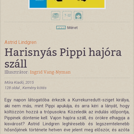
7-12
Méret
Astrid Lindgren
Harisnyás Pippi hajóra
száll
Illusztrátor:
Ingrid Vang-Nyman
Móra Kiadó, 2015
128 oldal , Kemény kötés
Egy napon látogatóba érkezik a Kurrekurredutt-sziget királya,
aki nem más, mint Pippi apukája, és arra kéri a lányát, hogy
költözzön hozzá a trópusokra. Közeledik az indulás időpontja,
Pippinek döntenie kell. Vajon hajóra száll, és örökre elhagyja a
kisvárost? Astrid Lindgren leghíresebb és legszemtelenebb
hősnőjének története hetven éve jelent meg először, és azóta