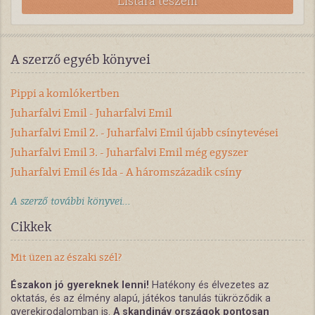
Listára teszem
A szerző egyéb könyvei
Pippi a komlókertben
Juharfalvi Emil - Juharfalvi Emil
Juharfalvi Emil 2. - Juharfalvi Emil újabb csínytevései
Juharfalvi Emil 3. - Juharfalvi Emil még egyszer
Juharfalvi Emil és Ida - A háromszázadik csíny
A szerző további könyvei...
Cikkek
Mit üzen az északi szél?
Északon jó gyereknek lenni!
Hatékony és élvezetes az
oktatás, és az élmény alapú, játékos tanulás tükröződik a
gyerekirodalomban is.
A skandináv országok pontosan