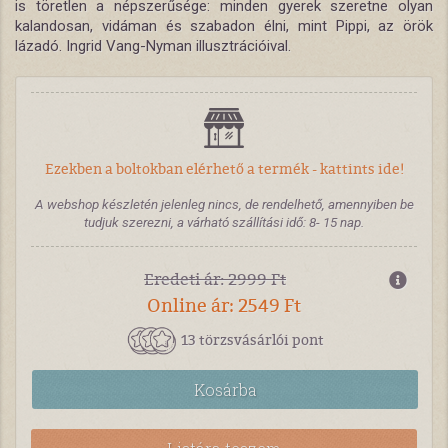
is töretlen a népszerűsége: minden gyerek szeretne olyan
kalandosan, vidáman és szabadon élni, mint Pippi, az örök
lázadó. Ingrid Vang-Nyman illusztrációival.
Ezekben a boltokban elérhető a termék - kattints ide!
A webshop készletén jelenleg nincs, de rendelhető, amennyiben be
tudjuk szerezni, a várható szállítási idő: 8- 15 nap.
Eredeti ár: 2999 Ft
Online ár: 2549 Ft
13 törzsvásárlói pont
Kosárba