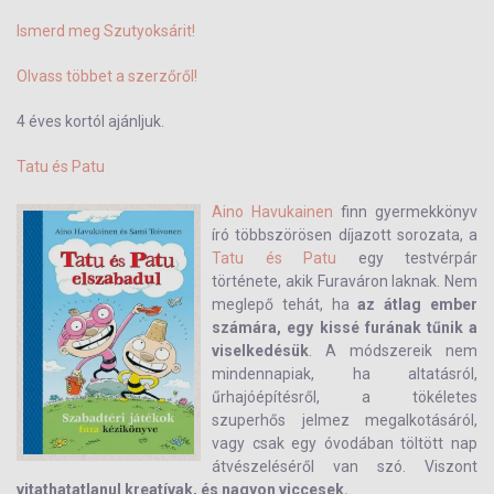
Ismerd meg Szutyoksárit!
Olvass többet a szerzőről!
4 éves kortól ajánljuk.
Tatu és Patu
Aino Havukainen
finn gyermekkönyv
író többszörösen díjazott sorozata, a
Tatu és Patu
egy testvérpár
története, akik Furaváron laknak. Nem
meglepő tehát, ha
az átlag ember
számára, egy kissé furának tűnik a
viselkedésük
. A módszereik nem
mindennapiak, ha altatásról,
űrhajóépítésről, a tökéletes
szuperhős jelmez megalkotásáról,
vagy csak egy óvodában töltött nap
átvészeléséről van szó. Viszont
vitathatatlanul kreatívak, és nagyon viccesek.