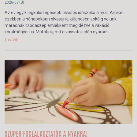
2026-07-10
Az év egyik legkülönlegesebb olvasós időszaka a nyár. Amiket
ezekben a hónapokban olvasunk, különösen sokáig velünk
maradnak csodaszép emlékként megidézve a vakáció
körülményeit is. Mutatjuk, mit olvassatok idén nyáron!
tovább...
SZUPER FOGLALKOZTATÓK A NYÁRRA!