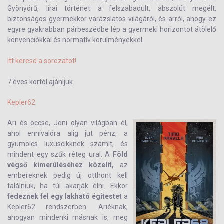
Gyönyörű, lírai történet a felszabadult, abszolút megélt,
biztonságos gyermekkor varázslatos világáról, és arról, ahogy ez
egyre gyakrabban párbeszédbe lép a gyermeki horizontot átölelő
konvenciókkal és normatív körülményekkel.
Itt keresd a sorozatot!
7 éves kortól ajánljuk.
Kepler62
Ari és öccse, Joni olyan világban él,
ahol ennivalóra alig jut pénz, a
gyümölcs luxuscikknek számít, és
mindent egy szűk réteg ural. A
Föld
végső kimerüléséhez közelít,
az
embereknek pedig új otthont kell
találniuk, ha túl akarják élni. Ekkor
fedeznek fel egy lakható égitestet
a
Kepler62 rendszerben. Ariéknak,
ahogyan mindenki másnak is, meg