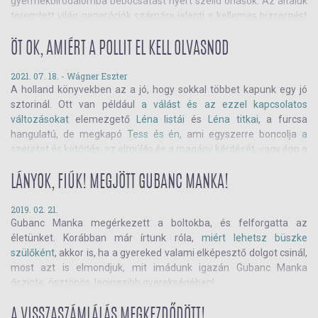
gyermekbirodalomba bebocsátást nyert szelíd óriások. Az általuk
teremtett világ generációk számára jelenti a kellemes bizsergést
valahol a szív és a gyomor között félúton, ahol a honvágy is
születik. Az otthonosság érzését, a meghitt nosztalgiát. És bár
ÖT OK, AMIÉRT A POLLIT EL KELL OLVASNOD
magabiztosan állíthatjuk, hogy nem túlzó az előbbi jellemzés, a
hazai olvasók számára talán még ma is kevéssé ismertek az
2021. 07. 18. -
Wágner Eszter
A holland könyvekben az a jó, hogy sokkal többet kapunk egy jó
általuk jegyzett könyvek. A Pagonynál 2011 óta jelennek meg a
sztorinál. Ott van például
a válást és az ezzel kapcsolatos
kultikus életmű darabjai.
változásokat
elemezgető
Léna listái
és
Léna titkai
, a furcsa
Üdvözlünk a Schmidt – Westendorp mesevilágban!
hangulatú, de megkapó
Tess és én
, ami egyszerre boncolja
a
szeretet és kötődés, az elmúlás és a magány kérdését
, vagy épp
a
szintén tabutémákat vizsgálgató
, kissé nagyobbaknak szóló
Száz
óra sötétség
. Itt az ideje, hogy megismerd
Pollit
is!
LÁNYOK, FIÚK! MEGJÖTT GUBANC MANKA!
2019. 02. 21.
Gubanc Manka megérkezett a boltokba, és felforgatta az
életünket. Korábban már írtunk róla,
miért lehetsz büszke
szülőként
, akkor is, ha a gyereked valami elképesztő dolgot csinál,
most azt is elmondjuk, mit imádunk igazán Gubanc Manka
őszinte, ösztönös, legigazibb gyerekségében!
A VISSZASZÁMLÁLÁS MEGKEZDŐDÖTT!