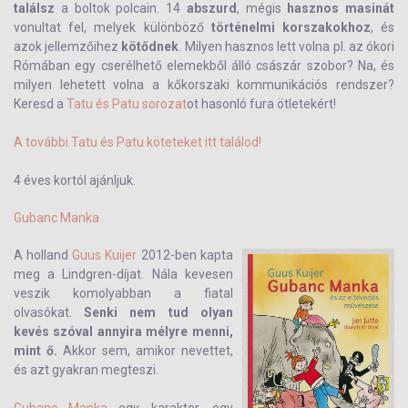
találsz
a boltok polcain. 14
abszurd
, mégis
hasznos masinát
vonultat fel, melyek különböző
történelmi korszakokhoz
, és
azok jellemzőihez
kötődnek
. Milyen hasznos lett volna pl. az ókori
Rómában egy cserélhető elemekből álló császár szobor? Na, és
milyen lehetett volna a kőkorszaki kommunikációs rendszer?
Keresd a
Tatu és Patu sorozat
ot hasonló fura ötletekért!
A további Tatu és Patu köteteket itt találod!
4 éves kortól ajánljuk.
Gubanc Manka
A holland
Guus Kuijer
2012-ben kapta
meg a Lindgren-díjat. Nála kevesen
veszik komolyabban a fiatal
olvasókat.
Senki nem tud olyan
kevés szóval annyira mélyre menni,
mint ő.
Akkor sem, amikor nevettet,
és azt gyakran megteszi.