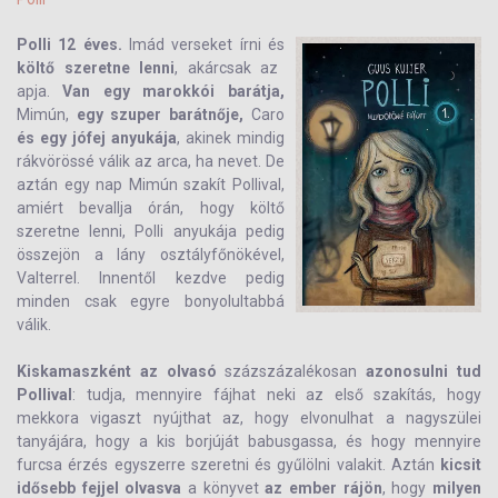
Polli 12 éves.
Imád verseket írni és
költő szeretne lenni
, akárcsak az
apja.
Van egy marokkói barátja,
Mimún,
egy szuper barátnője,
Caro
és egy jófej anyukája
, akinek mindig
rákvörössé válik az arca, ha nevet. De
aztán egy nap Mimún szakít Pollival,
amiért bevallja órán, hogy költő
szeretne lenni, Polli anyukája pedig
összejön a lány osztályfőnökével,
Valterrel. Innentől kezdve pedig
minden csak egyre bonyolultabbá
válik.
Kiskamaszként az olvasó
százszázalékosan
azonosulni tud
Pollival
: tudja, mennyire fájhat neki az első szakítás, hogy
mekkora vigaszt nyújthat az, hogy elvonulhat a nagyszülei
tanyájára, hogy a kis borjúját babusgassa, és hogy mennyire
furcsa érzés egyszerre szeretni és gyűlölni valakit. Aztán
kicsit
idősebb fejjel olvasva
a könyvet
az ember rájön
, hogy
milyen