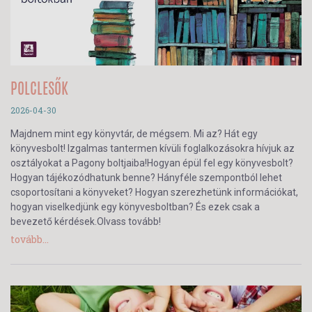
POLCLESŐK
2026-04-30
Majdnem mint egy könyvtár, de mégsem. Mi az? Hát egy
könyvesbolt! Izgalmas tantermen kívüli foglalkozásokra hívjuk az
osztályokat a Pagony boltjaiba!Hogyan épül fel egy könyvesbolt?
Hogyan tájékozódhatunk benne? Hányféle szempontból lehet
csoportosítani a könyveket? Hogyan szerezhetünk információkat,
hogyan viselkedjünk egy könyvesboltban? És ezek csak a
bevezető kérdések.Olvass tovább!
tovább...