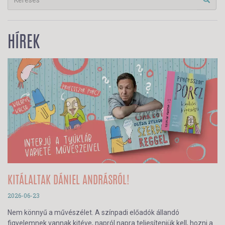
HÍREK
KITÁLALTAK DÁNIEL ANDRÁSRÓL!
2026-06-23
Nem könnyű a művészélet. A színpadi előadók állandó
figyelemnek vannak kitéve, napról napra teljesíteniük kell, hozni a