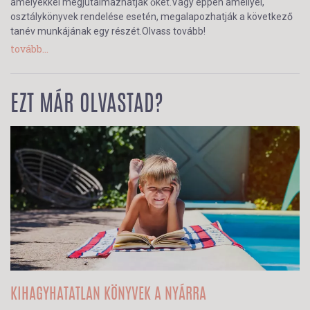
amelyekkel megjutalmazhatják őket.Vagy éppen amellyel,
osztálykönyvek rendelése esetén, megalapozhatják a következő
tanév munkájának egy részét.Olvass tovább!
tovább...
EZT MÁR OLVASTAD?
KIHAGYHATATLAN KÖNYVEK A NYÁRRA