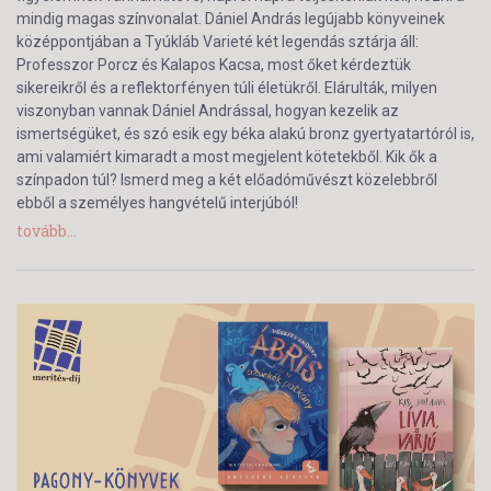
mindig magas színvonalat. Dániel András legújabb könyveinek
középpontjában a Tyúkláb Varieté két legendás sztárja áll:
Professzor Porcz és Kalapos Kacsa, most őket kérdeztük
sikereikről és a reflektorfényen túli életükről. Elárulták, milyen
viszonyban vannak Dániel Andrással, hogyan kezelik az
ismertségüket, és szó esik egy béka alakú bronz gyertyatartóról is,
ami valamiért kimaradt a most megjelent kötetekből. Kik ők a
színpadon túl? Ismerd meg a két előadóművészt közelebbről
ebből a személyes hangvételű interjúból!
tovább...