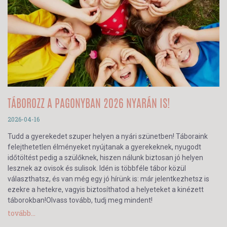
TÁBOROZZ A PAGONYBAN 2026 NYARÁN IS!
2026-04-16
Tudd a gyerekedet szuper helyen a nyári szünetben! Táboraink
felejthetetlen élményeket nyújtanak a gyerekeknek, nyugodt
időtöltést pedig a szülőknek, hiszen nálunk biztosan jó helyen
lesznek az ovisok és sulisok. Idén is többféle tábor közül
választhatsz, és van még egy jó hírünk is: már jelentkezhetsz is
ezekre a hetekre, vagyis biztosíthatod a helyeteket a kinézett
táborokban!Olvass tovább, tudj meg mindent!
tovább...