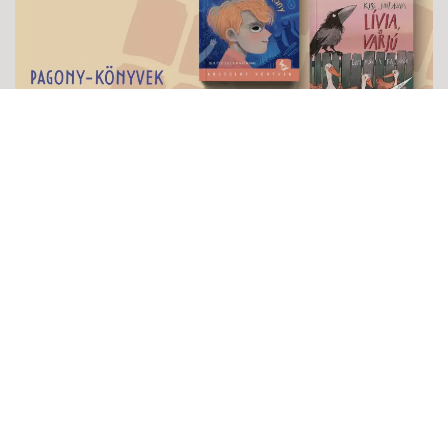
MERÍTÉS-DÍJ 2025
2026-05-29
Szuper dolog látni, hogy mennyien szerettek Pagony-könyveket
olvasni. A Merítés-díj a Moly.hu könyves közösségi oldal
felhasználói által megítélt irodalmi díj, tehát tényleg az olvasók
döntik el, mely könyveket tartják a legjobbnak. Idén pedig két
pagonyos kötet is bekerült a legjobb 10 közé, nézd meg, melyek
azok!
tovább...