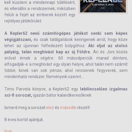
kell küzdeni a mindennapi túlélésért,
és ellenállni a rendszernek, miközben
felüti a fejét az emberek között egy
rejtélyes játékőrület.
A Kepler62 nevű számítógépes játékot senki sem képes
végigjátszani,
és csak találgatások keringenek arról, hogy köze
lehet az újonnan felfedezett bolygóhoz.
Aki eljut az utolsó
pályáig, talán meghívást kap az új Földre.
Ari és Joni közös
erővel érnek a végére: 60 másodpercük marad dönteni,
elfogadják-e a meghívást egy olyan helyre, ahol talán nem számít
többé, kinek van sok pénze, ahol nincsenek fegyverek, sem
mindenható rendszer. Reményeik szerint…
Timo Parvela könyve, a Kepler62 egy
lebilincselően izgalmas
sci-fi sorozat,
igazán bátor kalandkeresőknek
Ismerd meg a sorozat
első
és
második
részét!
8 éves kortól ajánljuk.
Polli