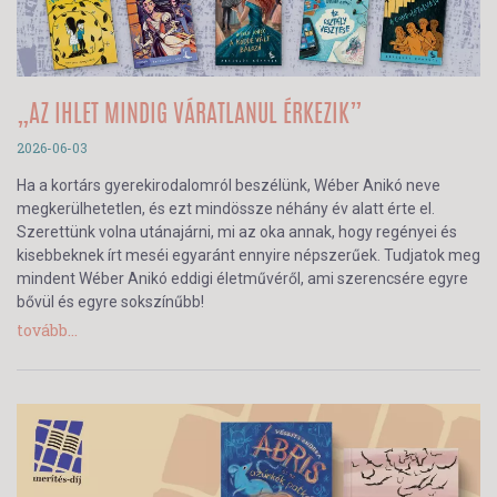
„AZ IHLET MINDIG VÁRATLANUL ÉRKEZIK”
2026-06-03
Ha a kortárs gyerekirodalomról beszélünk, Wéber Anikó neve
megkerülhetetlen, és ezt mindössze néhány év alatt érte el.
Szerettünk volna utánajárni, mi az oka annak, hogy regényei és
kisebbeknek írt meséi egyaránt ennyire népszerűek. Tudjatok meg
mindent Wéber Anikó eddigi életművéről, ami szerencsére egyre
bővül és egyre sokszínűbb!
tovább...