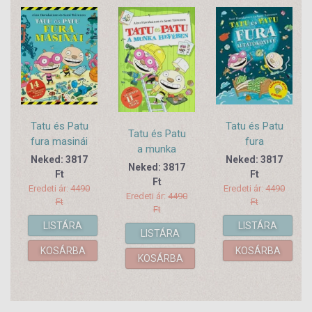
Tatu és Patu
Tatu és Patu
Tatu és Patu
fura masinái
fura
a munka
altatókönyve
Neked: 3817
Neked: 3817
hevében
Neked: 3817
Ft
Ft
Ft
Eredeti ár:
4490
Eredeti ár:
4490
Eredeti ár:
4490
Ft
Ft
Ft
LISTÁRA
LISTÁRA
LISTÁRA
KOSÁRBA
KOSÁRBA
KOSÁRBA