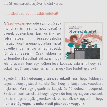
utcáit rója daruskocsijával: lakást keres.
Itt találod a sorozat további köteteit!
A
Szutyoksári
egy üde színfolt (vagy
mondhatnám azt is, hogy paca) a
gyerekirodalomban. Egy kislány, aki
folyamatosan összepiszkolja
magát
. Kicsit meggondolatlan, kicsit
ügyetlen, de mindig a
legnagyobb
jóindulat vezérli.
Csak ebben a
történetben fordulhat elő az is, hogy
kilenc gyerek feje egy időben lesz kopasz, valamint hogy Sári
sokat megélt anyukája nem ismeri meg kékre festett gyerekét.
Egyébként
Sári édesanyja
annyira
edzett
már, hogy többnyire
teljes belenyugvással konstatálja, hogy a lánya piszkosodásra
hajlamos. Van egy gigantikus kádjuk és 10 doboz mosóporuk.
Ezek a mesék, amellett, hogy nagyon, de tényleg nagyon viccesek,
azt is megmutatják gyerekeknek és szülőknek egyaránt, hogy
nem a világ vége, ha néha kicsit piszkosak vagyunk.