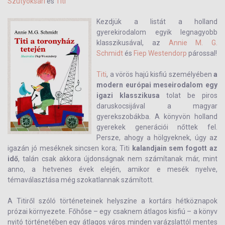
Szutyoksári
és
Titi
Kezdjük a listát a holland
gyerekirodalom egyik legnagyobb
klasszikusával, az
Annie M. G.
Schmidt
és
Fiep Westendorp
párossal!
Titi
, a vörös hajú kisfiú személyében
a
modern európai meseirodalom egy
igazi klasszikusa
tolat be piros
daruskocsijával a magyar
gyerekszobákba. A könyvön holland
gyerekek generációi nőttek fel.
Persze, ahogy a hölgyeknek, úgy az
igazán jó meséknek sincsen kora; Titi
kalandjain sem fogott az
idő
, talán csak akkora újdonságnak nem számítanak már, mint
anno, a hetvenes évek elején, amikor e mesék nyelve,
témaválasztása még szokatlannak számított.
A Titiről szóló történeteinek helyszíne a kortárs hétköznapok
prózai környezete. Főhőse – egy csaknem átlagos kisfiú – a könyv
nyitó történetében egy átlagos város minden varázslattól mentes