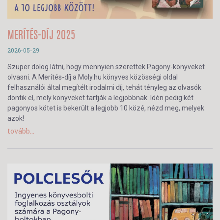
MERÍTÉS-DÍJ 2025
2026-05-29
Szuper dolog látni, hogy mennyien szerettek Pagony-könyveket
olvasni. A Merítés-díj a Moly.hu könyves közösségi oldal
felhasználói által megítélt irodalmi díj, tehát tényleg az olvasók
döntik el, mely könyveket tartják a legjobbnak. Idén pedig két
pagonyos kötet is bekerült a legjobb 10 közé, nézd meg, melyek
azok!
tovább...