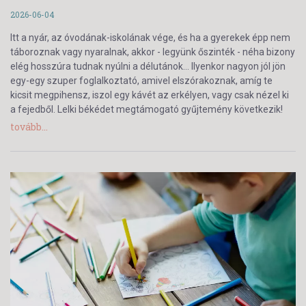
2026-06-04
Itt a nyár, az óvodának-iskolának vége, és ha a gyerekek épp nem
táboroznak vagy nyaralnak, akkor - legyünk őszinték - néha bizony
elég hosszúra tudnak nyúlni a délutánok… Ilyenkor nagyon jól jön
egy-egy szuper foglalkoztató, amivel elszórakoznak, amíg te
kicsit megpihensz, iszol egy kávét az erkélyen, vagy csak nézel ki
a fejedből. Lelki békédet megtámogató gyűjtemény következik!
tovább...