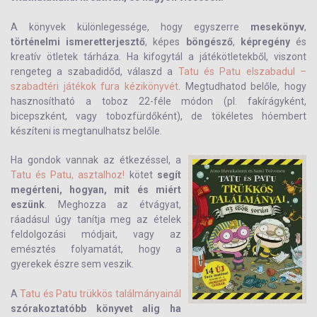
A könyvek különlegessége, hogy egyszerre
mesekönyv
,
történelmi ismeretterjesztő
, képes
böngésző
,
képregény
és
kreatív ötletek tárháza. Ha kifogytál a játékötletekből, viszont
rengeteg a szabadidőd, válaszd a
Tatu és Patu elszabadul –
szabadtéri játékok fura kézikönyvét
. Megtudhatod belőle, hogy
hasznosítható a toboz 22-féle módon (pl. fakírágyként,
bicepszként, vagy tobozfürdőként), de tökéletes hóembert
készíteni is megtanulhatsz belőle.
Ha gondok vannak az étkezéssel, a
Tatu és Patu, asztalhoz!
kötet
segít
megérteni, hogyan, mit és miért
eszünk
. Meghozza az étvágyat,
ráadásul úgy tanítja meg az ételek
feldolgozási módjait, vagy az
emésztés folyamatát, hogy a
gyerekek észre sem veszik.
A
Tatu és Patu trükkös találmányainál
szórakoztatóbb könyvet alig ha