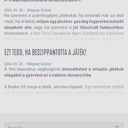
2016. 09. 29. -
Wágner Eszter
Ha szereted a számítógépes játékokat, ha olvastad már az első
részt, ha érdekel,
milyen egy piszkos gazdag fegyverkereskedő
lányaként élni
, vagy ha szereted a
jól illusztrált fantasztikus
történeteket
, a finn Timo Parvela és Bjørn Sortland ezt a könyvet
kifejezetten neked írta, Pasi Pitkänen, az Angry Birds illusztrátora
pedig igazi videójáték-hangulatot kölcsönzött neki.
EZT TEDD, HA BESZIPPANTOTTA A JÁTÉK!
Bánáti Kende írását olvasod.
2016. 05. 25. -
Wágner Eszter
A finn klasszikus segítségével
átvezetheted a virtuális játékok
világából a gyereket az irodalom dimenzióiba
.
A Kepler 62 maga a játék, ami beszippant.
Egy testvérpár próbál
egy futurisztikus világban a Kepler62 segítségével "kimenekülni" a
városból, a világból. Egy esélyük van: nyerni. Varázslatos képek,
kaland és izgalom!!! Ez az a könyv, amit nem lehet lerakni.
Olvassátok, hogy ti legyetek a Kepler62 győztesei!