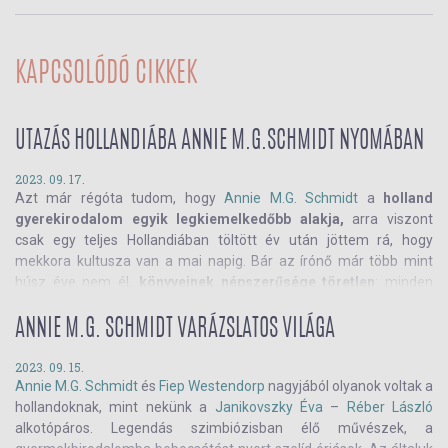
KAPCSOLÓDÓ CIKKEK
UTAZÁS HOLLANDIÁBA ANNIE M.G.SCHMIDT NYOMÁBAN
2023. 09. 17.
Azt már régóta tudom, hogy
Annie M.G. Schmidt
a
holland
gyerekirodalom egyik legkiemelkedőbb alakja,
arra viszont
csak egy teljes Hollandiában töltött év után jöttem rá, hogy
mekkora kultusza van a mai napig. Bár az írónő már több mint
húsz éve nem él,
könyveinek népszerűsége töretlen
: minden
holland gyerek ismeri
Janó és Janka
,
Titi,
Oti,
Szutyok Sári
és a
többiek történeteit. Úgy döntöttem, kihasználom, hogy
ANNIE M.G. SCHMIDT VARÁZSLATOS VILÁGA
Hollandiában vagyok, hogy minél többet megtudjak egyik kedvenc
szerzőmről.
2023. 09. 15.
Annie M.G. Schmidt
és
Fiep Westendorp
nagyjából olyanok voltak a
hollandoknak, mint nekünk a
Janikovszky Éva
–
Réber László
alkotópáros. Legendás szimbiózisban élő művészek, a