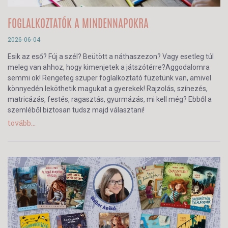
FOGLALKOZTATÓK A MINDENNAPOKRA
2026-06-04
Esik az eső? Fúj a szél? Beütött a náthaszezon? Vagy esetleg túl
meleg van ahhoz, hogy kimenjetek a játszótérre?Aggodalomra
semmi ok! Rengeteg szuper foglalkoztató füzetünk van, amivel
könnyedén leköthetik magukat a gyerekek! Rajzolás, színezés,
matricázás, festés, ragasztás, gyurmázás, mi kell még? Ebből a
szemléből biztosan tudsz majd választani!
tovább...