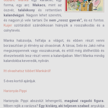
Gubanc Manka
egy karakter, egy
forma, egy arc.
Makacs
, mint az
öszvér,
találékony
és rettentően
kalandvágyó
. Nagyon lehet szeretni,
és nagyon jó vele tartani. De
nem „rossz gyerek“,
és ez fontos.
Kuijer
szótárából szándékosan hiányzik a rosszalkodás és a
csínytevés.
Manka habzsolja, felfalja a világot, és ebben részt venni
borzasztóan jó élmény az olvasóinak. A társai, Sebi és Jakó néha
megszeppennek vagy visszakoznak, és ettől még átélhetőbb és
élvezetesebb lesz részt venni a kalandjaiban. Mert Manka mindig
kalandokba keveredik, nyilván.
Itt olvashatsz többet Mankáról!
5 éves kortól ajánljuk.
Harisnyás Pippi
Harisnyás Pippi abszolút lehengerlő,
magával ragadó figura.
Miben rejlik a varázsa?
Egy kislány, aki teljesen szabad
: anyukája