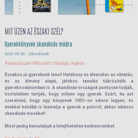
MIT ÜZEN AZ ÉSZAKI SZÉL?
Gyerekkönyvek skandináv módra
2023-09-20
- Julcsifrindt
#skandináv
#Kortárs ifjúsági regény
Északon jó gyereknek lenni!
Hatékony és élvezetes az oktatás,
és az élmény alapú, játékos tanulás tükröződik a
gyerekirodalomban is.
A skandináv országok pontosan tudják,
tiszteletben tartják, hogy milyen egy gyerek.
Ezért, ha azt
szeretnéd, hogy egy könyvnek 100%-os sikere legyen, és
évekkel később is leemelje a gyerek a polcról, akkor
válassz
skandináv meséket
!
Most pedig bemutatjuk a felejthetetlen kedvenceinket.