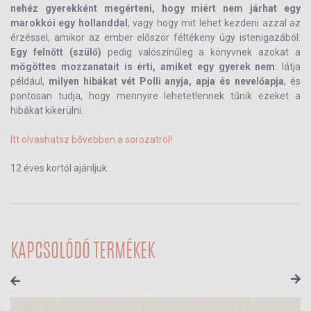
nehéz gyerekként megérteni, hogy miért nem járhat egy
marokkói egy hollanddal
, vagy hogy mit lehet kezdeni azzal az
érzéssel, amikor az ember először féltékeny úgy istenigazából.
Egy felnőtt (szülő)
pedig valószínűleg a könyvnek azokat a
mögöttes mozzanatait is érti, amiket egy gyerek nem
: látja
például,
milyen hibákat vét Polli anyja, apja és nevelőapja
, és
pontosan tudja, hogy mennyire lehetetlennek tűnik ezeket a
hibákat kikerülni.
Itt olvashatsz bővebben a sorozatról!
12 éves kortól ajánljuk.
KAPCSOLÓDÓ TERMÉKEK