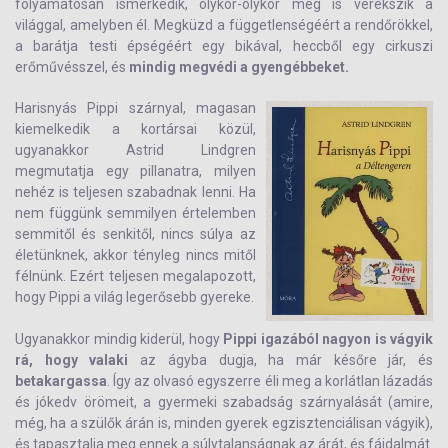
folyamatosan ismerkedik, olykor-olykor meg is verekszik a
világgal, amelyben él. Megküzd a függetlenségéért a rendőrökkel,
a barátja testi épségéért egy bikával, heccből egy cirkuszi
erőművésszel, és
mindig megvédi a gyengébbeket.
Harisnyás Pippi szárnyal, magasan
kiemelkedik a kortársai közül,
ugyanakkor Astrid Lindgren
megmutatja egy pillanatra, milyen
nehéz is teljesen szabadnak lenni. Ha
nem függünk semmilyen értelemben
semmitől és senkitől, nincs súlya az
életünknek, akkor tényleg nincs mitől
félnünk. Ezért teljesen megalapozott,
hogy Pippi a világ legerősebb gyereke.
Ugyanakkor mindig kiderül, hogy
Pippi igazából nagyon is vágyik
rá, hogy valaki
az ágyba dugja, ha már későre jár, és
betakargassa
. Így az olvasó egyszerre éli meg a korlátlan lázadás
és jókedv örömeit, a gyermeki szabadság szárnyalását (amire,
még, ha a szülők árán is, minden gyerek egzisztenciálisan vágyik),
és tapasztalja meg ennek a súlytalanságnak az árát, és fájdalmát.