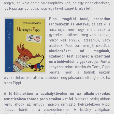
angyal, apukája pedig hajóskapitány volt, de egy vihar elsodorta,
így Pippi úgy gondolja, hogy egy távoli sziget királya lett.
Pippi magától tanul, szabadon
rendelkezik az életével
, és ezt ki is
használja, nem úgy, mint azok a
gyerekek, akiknek meg van szabva,
mikor kell enniük, játszaniuk, vagy
aludniuk. Pippi, bár nem jár iskolába,
t
áncleckéket ad magának,
szabadon fest,
sőt
még a számtant
és a betűvetést is gyakorolja.
Pont a
kényszer miatt Annika és Tomi, Pippi
barátai nem is tudnak igazán
élvezettel és akarattal cselekedni: még játszani is elfelejtenek, ha
nincs Pippi.
A történetekben a szabálykövetés és az alkalmazkodás
tematizálása fontos problémákat vet fel
. Varázsa pedig abban
rejlik, ahogy az amúgy nagyon rémisztő helyzetekben Pippi
játszva bánik el a veszedelemmel. A kislány valójában