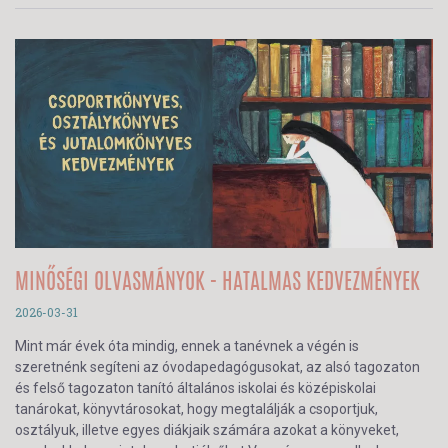
MINŐSÉGI OLVASMÁNYOK - HATALMAS KEDVEZMÉNYEK
2026-03-31
Mint már évek óta mindig, ennek a tanévnek a végén is
szeretnénk segíteni az óvodapedagógusokat, az alsó tagozaton
és felső tagozaton tanító általános iskolai és középiskolai
tanárokat, könyvtárosokat, hogy megtalálják a csoportjuk,
osztályuk, illetve egyes diákjaik számára azokat a könyveket,