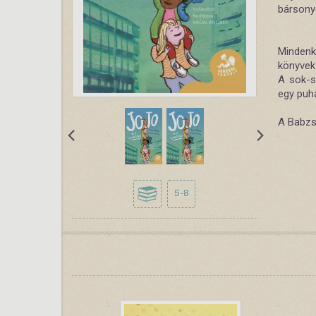
bársony
Mindenk
könyvek
A sok-so
egy puh
A Babzs
5-8