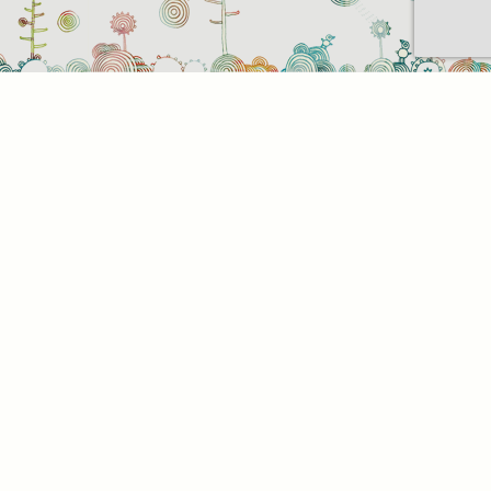
t be
z. Az
az Ön
. Az
l,
tson
alunk