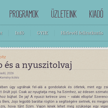
PROGRAMOK
ÜZLETEINK
KIADÓ
t
Infó
GYIK
Hírlevél feliratkozás
oltz
o és a nyuszitolvaj
iadó, 2026
, Kemény kötés
jében úgy ugrálnak fel-alá a ­gondolatok és ­ötletek, mint egy zs
t őrült jojó. Csak az nyugtatja meg, ha Szimhez, az édesen ­szimato
ához bújhat. De jaj! A nyuszi ketrece üres – ­valaki ellopta! ­Szeren
 Beni, Jojo legjobb ­barátai ­rögtön a segítségére ­sietnek, és megpr
zni, hova tűnt Szim. Vajon kinek lehet még szüksége egy ­vigas