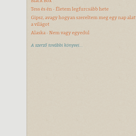
Black Box
Tess és én - Életem legfurcsább hete
Gipsz, avagy hogyan szereltem meg egy nap alat
a világot
Alaska - Nem vagy egyedül
A szerző további könyvei...