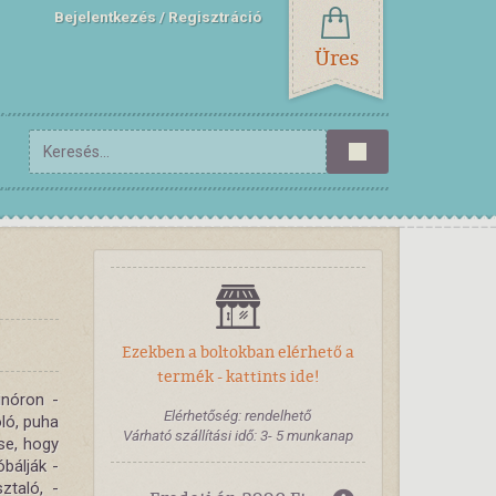
Bejelentkezés
Regisztráció
Üres
Ezekben a boltokban elérhető a
termék - kattints ide!
inóron ­
Elérhetőség: rendelhető
ló, puha
Várható szállítási idő: 3- 5 munkanap
cse, hogy
óbálják ­
ztaló, ­