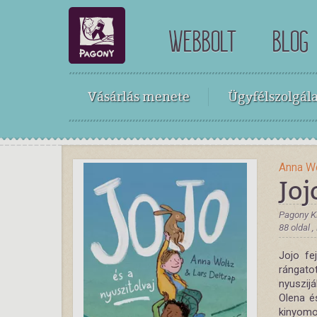
WEBBOLT
BLOG
Vásárlás menete
Ügyfélszolgála
Anna W
Joj
Pagony K
88 oldal 
Jojo fe
rángatot
­nyuszij
Olena és
kinyomo