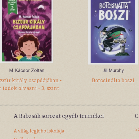
M. Kácsor Zoltán
Jill Murphy
zsúr király csapdájában -
Botcsinálta boszi
 tudok olvasni - 3. szint
A Babzsák sorozat egyéb termékei
C
5
A világ legjobb iskolája