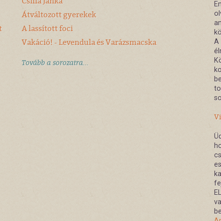
Csilla Janka
Em
Átváltozott gyerekek
ol
am
t
A lassított foci
kö
Vakáció! - Levendula és Varázsmacska
A 
é
Kö
Tovább a sorozatra...
ko
be
to
so
Vi
Üd
ho
cs
es
ka
fe
E
va
be
A