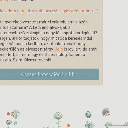
a velem van, nincs akkora zsizsegés a fejemben...”
te gyereked vesztett már el valamit, ami igazán
ntos számára? A kedvenc alvókáját, a
erencsehozó zokniját, a nagyitól kapott kardigánját?
 igen, akkor tudjátok, hogy micsoda keresés indul
g a házban, a kertben, az utcában, csak hogy
gkerüljön az elveszett tárgy.
Jojo
is így járt, de amit
vesztett, az nem egy élettelen dolog, hanem a
uszija, Szim. Olvass tovább!
Összes kapcsolódó cikk