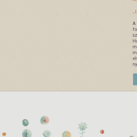
„H
A 
fo
sz
Ha
me
me
el
ny