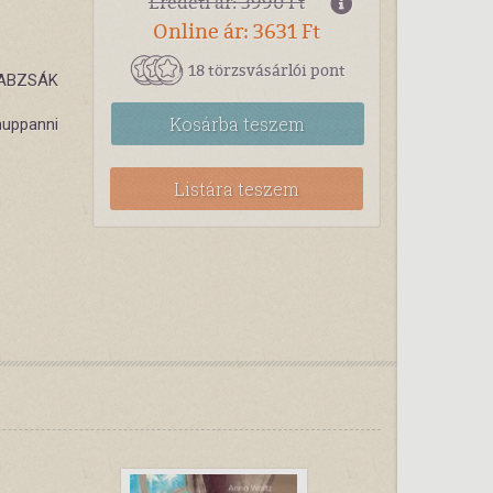
Eredeti ár: 3990 Ft
Online ár: 3631 Ft
18 törzsvásárlói pont
 BABZSÁK
Kosárba
teszem
huppanni
Listára teszem