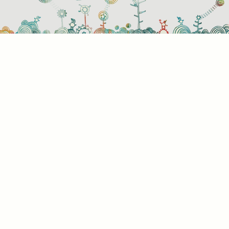
használati beállítások
 azok a sütik?
or ellátogat egy weboldalra, az információkat tárolhat vagy gyűjthe
ngészőjéről, amit az esetek többségében sütik segítségével vége
rmációk vonatkozhatnak Önre mint felhasználóra, a preferenciáira, 
l használt eszközre vagy az oldal elvárt működésének biztosítására
rmáció általában nem alkalmas az Ön közvetlen azonosítására, de
s Önnek személyre szabottabb internetélményt nyújtani. Ön dönti e
 engedélyezi-e meghatározott típusú sütik használatát. További
letekért vagy az alapértelmezett beállítások módosításához kattin
lönböző kategóriák fejlécére. Tudnia kell azonban, hogy néhány
típus blokkolása érintheti az oldal használatának élményét és az ált
t szolgáltatásokat.