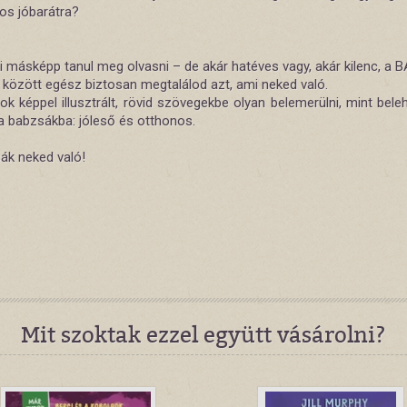
os jóbarátra?
i másképp tanul meg olvasni – de akár hatéves vagy, akár kilenc, a
 között egész biztosan megtalálod azt, ami neked való.
k képpel illusztrált, rövid szövegekbe olyan belemerülni, mint bele
a babzsákba: jóleső és otthonos.
ák neked való!
Mit szoktak ezzel együtt vásárolni?