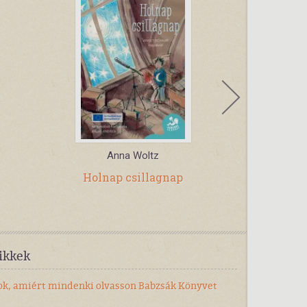
Anna Woltz
Vad
Holnap csillagnap
Matricás 
ikkek
 ok, amiért mindenki olvasson Babzsák Könyvet