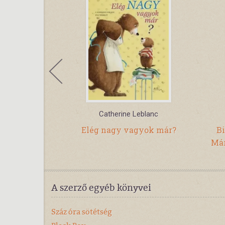
zsa
Catherine Leblanc
a nyúl
Elég nagy vagyok már?
Bi
Már
A szerző egyéb könyvei
Száz óra sötétség