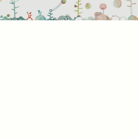
Süti
Mik
Amik
a bö
info
álta
info
képe
hogy
rész
a kü
süti
kínál