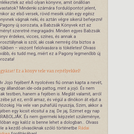
lékeztek az első olyan könyvre, amit önállóan
vastatok? Mindenki számára fordulópontot jelent,
ikor az első versek, rövid mesék után egy egész
nyvnek vágnak neki, és aztán végre sikerül befejezni!
Pagony új sorozata, a Babzsák Könyvek ezt az
lményt szeretné megragadni. Minden egyes Babzsák
nyv érdekes, vicces, színes, és annak a
rosztálynak is szól, aki csak nemrég óta biztos a
tűkben – viszont felolvasásra is tökéletes! Olvass
vább, és tudd meg, miért ez a Pagony legmenőbb új
rozata!
gyázat! Ez a könyv tele van rejtélyekkel!
v Jojo fejében! A nyolcéves fiú onnan kapta a nevét,
gy állandóan ide-oda pattog, mint a jojó. És nem
ak testben, hanem a fejében is. Meglát valamit, arról
zébe jut ez, erről amaz, és végül a dínókon át eljut a
lózokig. Ha vele van puhafülű nyuszija, Szim, akkor a
jében egy kicsit elcsitul a zaj. De jaj, Szimet egy nap
LRABOLJÁK. És nem gyermeki képzelet szüleménye,
lóban egy kalóz is benne lehet a dologban... Olvass
le a kezdő olvasóknak szóló történetbe
Rádai
ndrea
fordításában!