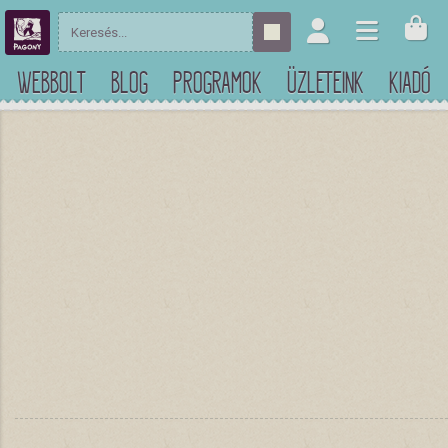
WEBBOLT
BLOG
PROGRAMOK
ÜZLETEINK
KIADÓ