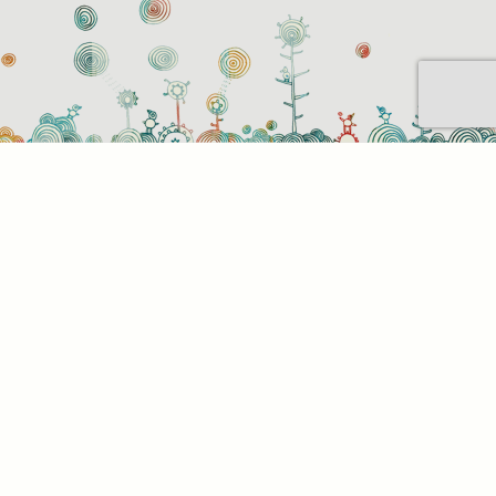
Sütihasználati beállítások
Mik azok a sütik?
Amikor ellátogat egy weboldalra, az információkat
tárolhat vagy gyűjthet be a böngészőjéről, amit az
esetek többségében sütik segítségével végez. Az