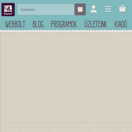
WEBBOLT
BLOG
PROGRAMOK
ÜZLETEINK
KIADÓ