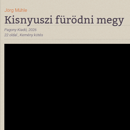
Jörg Mühle
Kisnyuszi fürödni megy
Pagony Kiadó, 2026
22 oldal , Kemény kötés