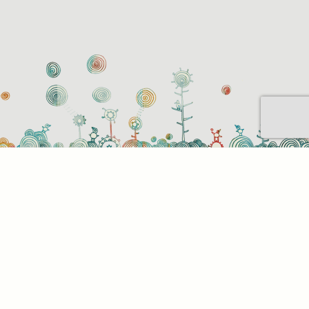
Sütihasználati beállítások
Mik azok a sütik?