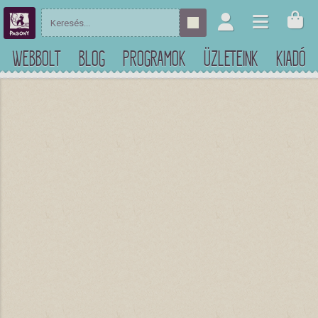
WEBBOLT
BLOG
PROGRAMOK
ÜZLETEINK
KIADÓ