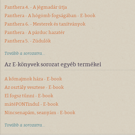
Panthera 4. - A jégmadár útja
Panthera - A hógömb fogságában - E-book
Panthera 6. - Mesterek és tanítványok
Panthera - A párduc hazatér
Panthera 5. - Zúdulók
Tovább a sorozatra...
Az E-könyvek sorozat egyéb termékei
A kőmajmok háza - E-book
Az osztály vesztese - E-book
El fogsz tűnni - E-book
mátéPONTindul - E-book
Nincsenapám, seanyám - E-book
Tovább a sorozatra...