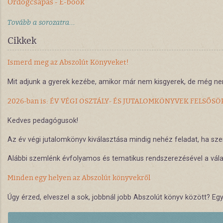
Ördögcsapás - E-book
Tovább a sorozatra...
Cikkek
Ismerd meg az Abszolút Könyveket!
Mit adjunk a gyerek kezébe, amikor már nem kisgyerek, de még nem
2026-ban is: ÉV VÉGI OSZTÁLY- ÉS JUTALOMKÖNYVEK FELSŐS
Kedves pedagógusok!
Az év végi jutalomkönyv kiválasztása mindig nehéz feladat, ha s
Alábbi szemlénk évfolyamos és tematikus rendszerezésével a válas
Minden egy helyen az Abszolút könyvekről
Úgy érzed, elveszel a sok, jobbnál jobb Abszolút könyv között? E