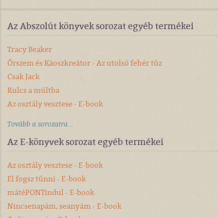
Az Abszolút könyvek sorozat egyéb termékei
Tracy Beaker
Őrszem és Káoszkreátor - Az utolsó fehér tűz
Csak Jack
Kulcs a múltba
Az osztály vesztese - E-book
Tovább a sorozatra...
Az E-könyvek sorozat egyéb termékei
Az osztály vesztese - E-book
El fogsz tűnni - E-book
mátéPONTindul - E-book
Nincsenapám, seanyám - E-book