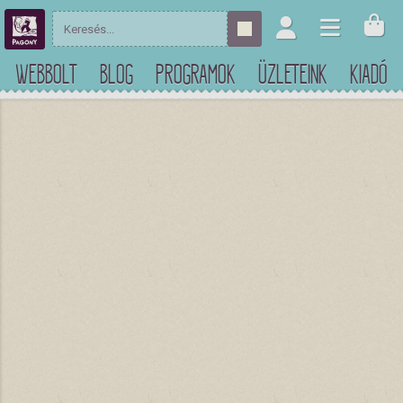
WEBBOLT
BLOG
PROGRAMOK
ÜZLETEINK
KIADÓ