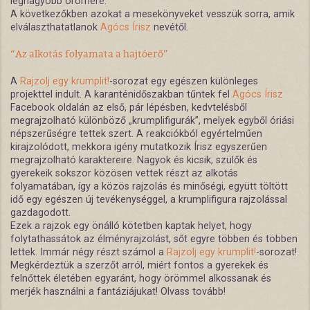
legnagyobb örömére.
A következőkben azokat a mesekönyveket vesszük sorra, amik
elválaszthatatlanok
Agócs Írisz
nevétől.
“Az alkotás folyamata a hajtóerő”
A
Rajzolj egy krumplit!
-sorozat egy egészen különleges
projekttel indult. A karanténidőszakban tűntek fel
Agócs Írisz
Facebook oldalán az első, pár lépésben, kedvtelésből
megrajzolható különböző „krumplifigurák”, melyek egyből óriási
népszerűségre tettek szert. A reakciókból egyértelműen
kirajzolódott, mekkora igény mutatkozik Írisz egyszerűen
megrajzolható karaktereire. Nagyok és kicsik, szülők és
gyerekeik sokszor közösen vettek részt az alkotás
folyamatában, így a közös rajzolás és minőségi, együtt töltött
idő egy egészen új tevékenységgel, a krumplifigura rajzolással
gazdagodott.
Ezek a rajzok egy önálló kötetben kaptak helyet, hogy
folytathassátok az élményrajzolást, sőt egyre többen és többen
lettek. Immár négy részt számol a
Rajzolj egy krumplit!
-sorozat!
Megkérdeztük a szerzőt arról, miért fontos a gyerekek és
felnőttek életében egyaránt, hogy örömmel alkossanak és
merjék használni a fantáziájukat! Olvass tovább!