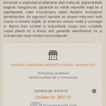
könyvnek a segítségével pillanatok alatt malacok, jegesmedvék,
baglyok, hangyászok, gepárdok és vidrák népesítik majd be a
papírlapokat, cukin mosolyogva, kajlán lépdelve, krumplisan
gömbölyödve. Az egyszerű rajzokat az olvasni még nem tudó
ovisok is követni tudják, de érdemes olvasni mellé a szöveget
is: Agócs Írisz szóban is sziporkázik, csupa vicc, szójáték,
csupa jókedv ez a könyv, ami garantált sikerélményt és jó
szórakozást nyújt minden korosztálynak!
Ezekben a boltokban elérhető a termék - kattints ide!
Elérhetőség: rendelhető
Várható szállítási idő: 3- 5 munkanap
Eredeti ár: 4490 Ft
Online ár: 3817 Ft
19 törzsvásárlói pont