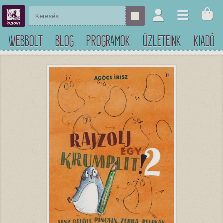
WEBBOLT
BLOG
PROGRAMOK
ÜZLETEINK
KIADÓ