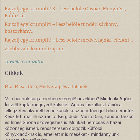
Rajzolj egy krumplit! 3. - Lesz belőle Gáspár, Menyhért,
Boldizsár
Rajzolj egy krumplit! – Lesz belőle tündér, sárkány,
boszorkány...
Rajzolj egy krumplit! – Lesz belőle medve, lajhár, elefánt...
Zsebbevaló krumplirajzoló
Tovább a sorozatra...
Cikkek
Mia, Masa, Ciró, Medvetalp és a többiek
Mi a hasonlóság a címben szereplő nevekben? Mindenki Agócs
Írisztől kapta megnyerő külsejét. Agócs Írisz illusztrációi a
jellegzetes akvarell technikának köszönhetően jól felismerhetők.
Készített már illusztrációt Berg Judit, Varró Dani, Tandori Dezső
és Innes Shona szövegeihez is. Munkáit nemcsak a hazai
közönség ismeri, rendszeresen dolgozik külföldi
könyvkiadóknak is, emellett ír is meséket - mindannyiunk