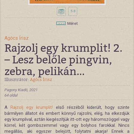
5-8
Méret
Agócs Írisz
Rajzolj egy krumplit! 2.
– Lesz belőle pingvin,
zebra, pelikán...
Illusztrátor:
Agócs Írisz
Pagony Kiadó, 2021
64 oldal
A
Rajzolj egy krumplit!
első részéből kiderült, hogy szinte
bármilyen állatot és embert könnyű rajzolni, elég, ha elkezdjük
egy krumplival, aztán kiegészítjük itt-ott egy háromszöggel vagy
körrel, két gombszemmel vagy egy bolyhos farokkal. Nincs
megállás, aki egyszer belejött, folytatni akarja! Ennek a