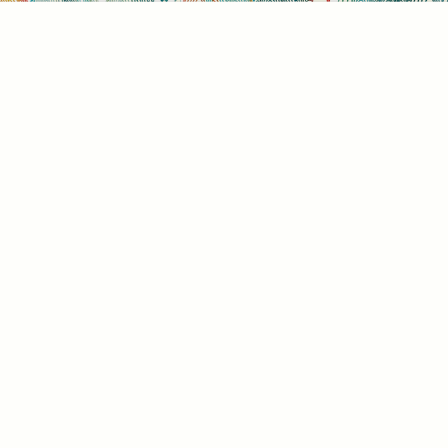
Sütihasználati beállítások
Mik azok a sütik?
Amikor ellátogat egy weboldalra, az információkat
tárolhat vagy gyűjthet be a böngészőjéről, amit az
esetek többségében sütik segítségével végez. Az
információk vonatkozhatnak Önre mint
felhasználóra, a preferenciáira, az Ön által használt
eszközre vagy az oldal elvárt működésének
biztosítására. Az információ általában nem alkalmas