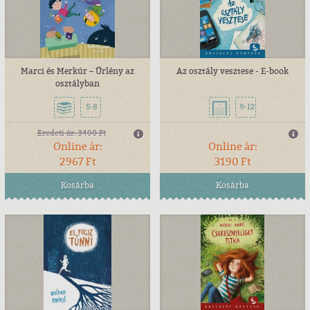
Marci és Merkúr – Űrlény az
Az osztály vesztese - E-book
osztályban
5-8
9-12
Eredeti ár:
3490 Ft
Online ár:
Online ár:
2967 Ft
3190 Ft
Kosárba
Kosárba