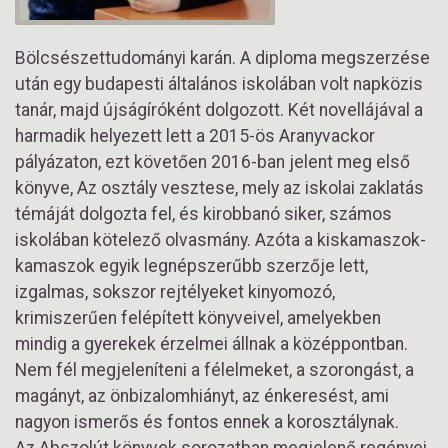
Bölcsészettudományi karán. A diploma megszerzése
után egy budapesti általános iskolában volt napközis
tanár, majd újságíróként dolgozott. Két novellájával a
harmadik helyezett lett a 2015-ös Aranyvackor
pályázaton, ezt követően 2016-ban jelent meg első
könyve, Az osztály vesztese, mely az iskolai zaklatás
témáját dolgozta fel, és kirobbanó siker, számos
iskolában kötelező olvasmány. Azóta a kiskamaszok-
kamaszok egyik legnépszerűbb szerzője lett,
izgalmas, sokszor rejtélyeket kinyomozó,
krimiszerűen felépített könyveivel, amelyekben
mindig a gyerekek érzelmei állnak a középpontban.
Nem fél megjeleníteni a félelmeket, a szorongást, a
magányt, az önbizalomhiányt, az énkeresést, ami
nagyon ismerős és fontos ennek a korosztálynak.