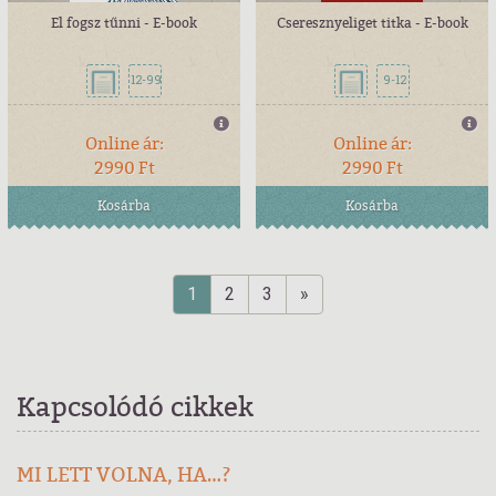
El fogsz tűnni - E-book
Cseresznyeliget titka - E-book
12-99
9-12
Online ár:
Online ár:
2990 Ft
2990 Ft
Kosárba
Kosárba
1
2
3
»
Kapcsolódó cikkek
MI LETT VOLNA, HA…?