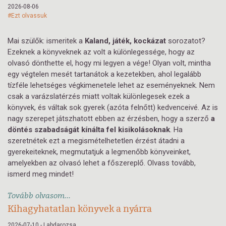
2026-08-06
#Ezt olvassuk
Mai szülők: ismeritek a
Kaland, játék, kockázat
sorozatot?
Ezeknek a könyveknek az volt a különlegessége, hogy az
olvasó dönthette el, hogy mi legyen a vége! Olyan volt, mintha
egy végtelen mesét tartanátok a kezetekben, ahol legalább
tízféle lehetséges végkimenetele lehet az eseményeknek.
Nem
csak a varázslatérzés miatt voltak különlegesek ezek a
könyvek, és váltak sok gyerek (azóta felnőtt) kedvenceivé. A
z is
nagy szerepet játszhatott ebben az érzésben, hogy a szerző
a
döntés szabadságát
kínálta fel kisikolásoknak
. Ha
szeretnétek ezt a megismételhetetlen érzést átadni a
gyerekeiteknek, megmutatjuk a legmenőbb könyveinket,
amelyekben az olvasó lehet a főszereplő. Olvass tovább,
ismerd meg mindet!
Tovább olvasom...
Kihagyhatatlan könyvek a nyárra
2026-07-10 - Labdarozsa