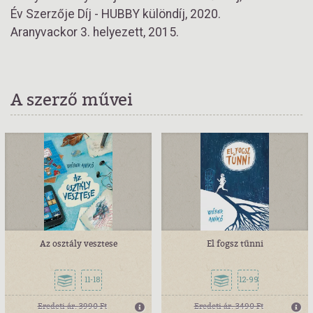
Év Szerzője Díj - HUBBY különdíj, 2020.
Aranyvackor 3. helyezett, 2015.
A szerző művei
Az osztály vesztese
El fogsz tűnni
11-18
12-99
Eredeti ár:
3990 Ft
Eredeti ár:
3490 Ft