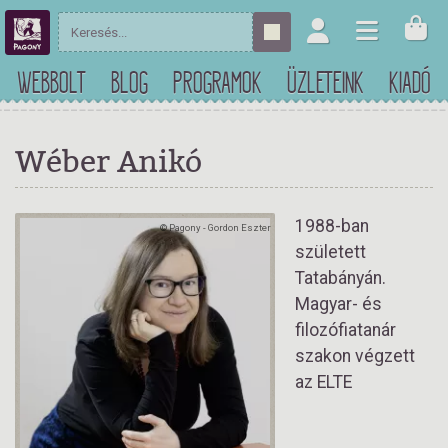
WEBBOLT
BLOG
PROGRAMOK
ÜZLETEINK
KIADÓ
Wéber Anikó
1988-ban
© Pagony - Gordon Eszter
született
Tatabányán.
Magyar- és
filozófiatanár
szakon végzett
az ELTE