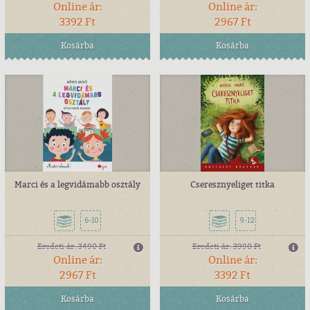
Online ár:
Online ár:
3392 Ft
2967 Ft
Kosárba
Kosárba
Marci és a legvidámabb osztály
Cseresznyeliget titka
6-10
9-12
Eredeti ár:
3490 Ft
Eredeti ár:
3990 Ft
Online ár:
Online ár:
2967 Ft
3392 Ft
Kosárba
Kosárba