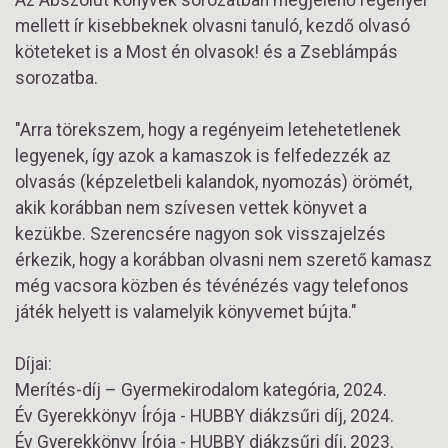
Az Abszolút könyvek sorozatban megjelenő regényei
mellett ír kisebbeknek olvasni tanuló, kezdő olvasó
köteteket is a Most én olvasok! és a Zseblámpás
sorozatba.
"Arra törekszem, hogy a regényeim letehetetlenek
legyenek, így azok a kamaszok is felfedezzék az
olvasás (képzeletbeli kalandok, nyomozás) örömét,
akik korábban nem szívesen vettek könyvet a
kezükbe. Szerencsére nagyon sok visszajelzés
érkezik, hogy a korábban olvasni nem szerető kamasz
még vacsora közben és tévénézés vagy telefonos
játék helyett is valamelyik könyvemet bújta."
Díjai:
Merítés-díj – Gyermekirodalom kategória, 2024.
Év Gyerekkönyv Írója - HUBBY diákzsűri díj, 2024.
Év Gyerekkönyv Írója - HUBBY diákzsűri díj, 2023.