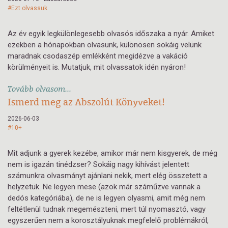
#Ezt olvassuk
Az év egyik legkülönlegesebb olvasós időszaka a nyár. Amiket
ezekben a hónapokban olvasunk, különösen sokáig velünk
maradnak csodaszép emlékként megidézve a vakáció
körülményeit is. Mutatjuk, mit olvassatok idén nyáron!
Tovább olvasom...
Ismerd meg az Abszolút Könyveket!
2026-06-03
#10+
Mit adjunk a gyerek kezébe, amikor már nem kisgyerek, de még
nem is igazán tinédzser? Sokáig nagy kihívást jelentett
számunkra olvasmányt ajánlani nekik, mert elég összetett a
helyzetük. Ne legyen mese (azok már száműzve vannak a
dedós kategóriába), de ne is legyen olyasmi, amit még nem
feltétlenül tudnak megemészteni, mert túl nyomasztó, vagy
egyszerűen nem a korosztályuknak megfelelő problémákról,