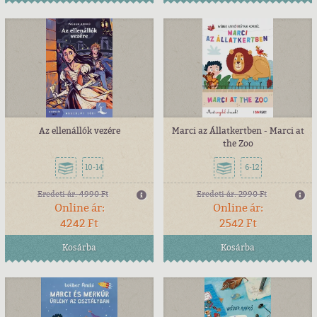
Az ellenállók vezére
Marci az Állatkertben - Marci at
the Zoo
10-14
6-12
Eredeti ár:
4990 Ft
Eredeti ár:
2990 Ft
Online ár:
Online ár:
4242 Ft
2542 Ft
Kosárba
Kosárba