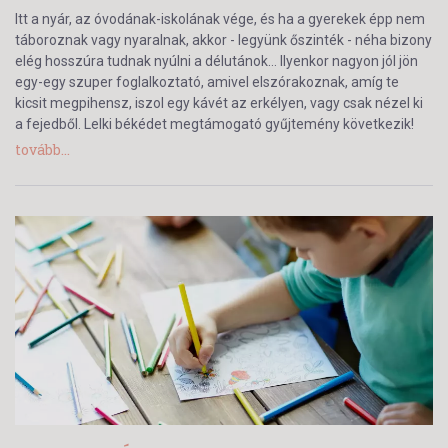
Itt a nyár, az óvodának-iskolának vége, és ha a gyerekek épp nem
táboroznak vagy nyaralnak, akkor - legyünk őszinték - néha bizony
elég hosszúra tudnak nyúlni a délutánok… Ilyenkor nagyon jól jön
egy-egy szuper foglalkoztató, amivel elszórakoznak, amíg te
kicsit megpihensz, iszol egy kávét az erkélyen, vagy csak nézel ki
a fejedből. Lelki békédet megtámogató gyűjtemény következik!
tovább...