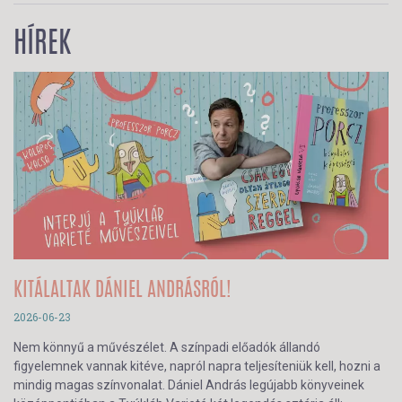
HÍREK
KITÁLALTAK DÁNIEL ANDRÁSRÓL!
2026-06-23
Nem könnyű a művészélet. A színpadi előadók állandó
figyelemnek vannak kitéve, napról napra teljesíteniük kell, hozni a
mindig magas színvonalat. Dániel András legújabb könyveinek