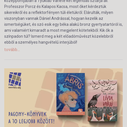
középpontjában a Tyúkláb Varieté két legendás sztárja áll:
Professzor Porcz és Kalapos Kacsa, most őket kérdeztük
sikereikről és a reflektorfényen túli életükről. Elárulták, milyen
viszonyban vannak Dániel Andrással, hogyan kezelik az
ismertségüket, és szó esik egy béka alakú bronz gyertyatartóról is,
ami valamiért kimaradt a most megjelent kötetekből. Kik ők a
színpadon túl? Ismerd meg a két előadóművészt közelebbről
ebből a személyes hangvételű interjúból!
tovább...