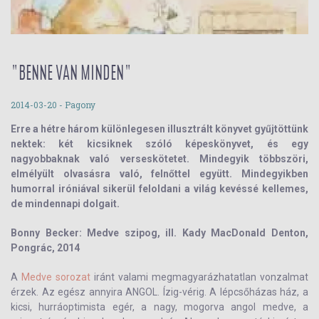
"BENNE VAN MINDEN"
2014-03-20
- Pagony
Erre a hétre három különlegesen illusztrált könyvet gyűjtöttünk
nektek: két kicsiknek szóló képeskönyvet, és egy
nagyobbaknak való verseskötetet. Mindegyik többszöri,
elmélyült olvasásra való, felnőttel együtt. Mindegyikben
humorral iróniával sikerül feloldani a világ kevéssé kellemes,
de mindennapi dolgait.
Bonny Becker: Medve szipog, ill. Kady MacDonald Denton,
Pongrác, 2014
A
Medve sorozat
iránt valami megmagyarázhatatlan vonzalmat
érzek. Az egész annyira ANGOL. Ízig-vérig. A lépcsőházas ház, a
kicsi, hurráoptimista egér, a nagy, mogorva angol medve, a