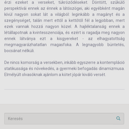
érzi ezeket a verseket, tükröződéseket. Döntött, szűkülő
perspektívái ennek az énnek a látószögei, aki egyébként magán
kívül nagyon sokat lát a világból: leginkább a magányt és a
szegénységet, talán mert ettől a kettőtől fél a legjobban, mert
ezek vannak hozzá nagyon közel. A hajléktalanság ennek a
létállapotnak a kvintesszenciája, és ezért is ragadja meg nagyon
ennek látványa ezt a kisgyereket - az elhagyatottság
megmagyarázhatatlan magasfoka. A legnagyobb büntetés,
bocsánat nélküli.
De nincs komorság a versekben, inkább egyszerre a kontempláció
statikussága és növekedés, a gyermeki befogadás dinamizmusa.
Elmélyült olvasóknak ajánlom a kötet jópár kiváló versét.