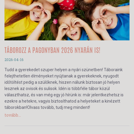
TÁBOROZZ A PAGONYBAN 2026 NYARÁN IS!
2026-04-16
Tudd a gyerekedet szuper helyen a nyári szünetben! Táboraink
felejthetetlen élményeket nyújtanak a gyerekeknek, nyugodt
időtöltést pedig a szülőknek, hiszen nálunk biztosan jó helyen
lesznek az ovisok és sulisok. Idén is többféle tábor közül
választhatsz, és van még egy jó hírünk is: már jelentkezhetsz is
ezekre a hetekre, vagyis biztosíthatod a helyeteket a kinézett
táborokban!Olvass tovább, tudj meg mindent!
tovább...