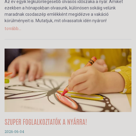
Az év egyik legkülönlegesebb olvasós időszaka a nyár. Amiket
ezekben a hónapokban olvasunk, különösen sokáig velünk
maradnak csodaszép emlékként megidézve a vakáció
körülményeit is. Mutatjuk, mit olvassatok idén nyáron!
tovább...
SZUPER FOGLALKOZTATÓK A NYÁRRA!
2026-06-04