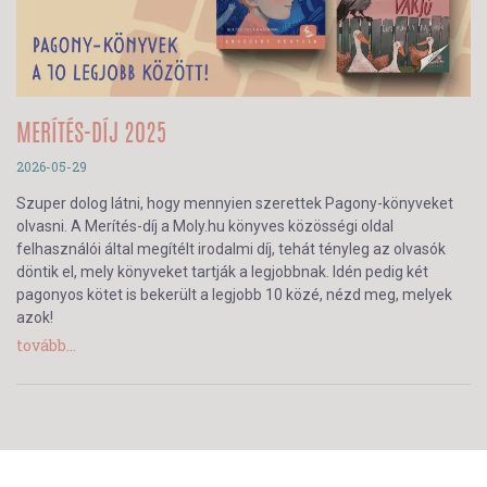
MERÍTÉS-DÍJ 2025
2026-05-29
Szuper dolog látni, hogy mennyien szerettek Pagony-könyveket
olvasni. A Merítés-díj a Moly.hu könyves közösségi oldal
felhasználói által megítélt irodalmi díj, tehát tényleg az olvasók
döntik el, mely könyveket tartják a legjobbnak. Idén pedig két
pagonyos kötet is bekerült a legjobb 10 közé, nézd meg, melyek
azok!
tovább...