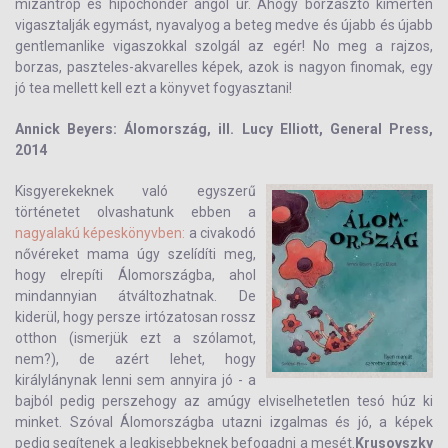
mizantróp és hipochonder angol úr. Ahogy borzasztó kimérten
vigasztalják egymást, nyavalyog a beteg medve és újabb és újabb
gentlemanlike vigaszokkal szolgál az egér! No meg a rajzos,
borzas, paszteles-akvarelles képek, azok is nagyon finomak, egy
jó tea mellett kell ezt a könyvet fogyasztani!
Annick Beyers: Álomország, ill. Lucy Elliott, General Press,
2014
Kisgyerekeknek való egyszerű
történetet olvashatunk ebben a
nagyalakú képeskönyvben:
a civakodó
nővéreket mama úgy szelídíti meg,
hogy elrepíti Álomországba, ahol
mindannyian átváltozhatnak. De
kiderül, hogy persze irtózatosan rossz
otthon (ismerjük ezt a szólamot,
nem?), de azért lehet, hogy
királylánynak lenni sem annyira jó - a
bajból pedig perszehogy az amúgy elviselhetetlen tesó húz ki
minket. Szóval Álomországba utazni izgalmas és jó, a képek
pedig segítenek a legkisebbeknek befogadni a mesét.
Krusovszky