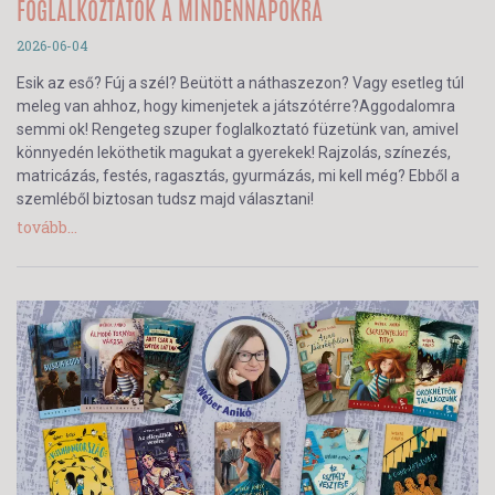
FOGLALKOZTATÓK A MINDENNAPOKRA
2026-06-04
Esik az eső? Fúj a szél? Beütött a náthaszezon? Vagy esetleg túl
meleg van ahhoz, hogy kimenjetek a játszótérre?Aggodalomra
semmi ok! Rengeteg szuper foglalkoztató füzetünk van, amivel
könnyedén leköthetik magukat a gyerekek! Rajzolás, színezés,
matricázás, festés, ragasztás, gyurmázás, mi kell még? Ebből a
szemléből biztosan tudsz majd választani!
tovább...