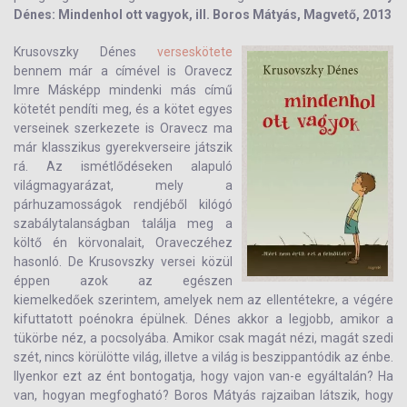
Dénes: Mindenhol ott vagyok, ill. Boros Mátyás, Magvető, 2013
Krusovszky Dénes
verseskötete
bennem már a címével is Oravecz
Imre Másképp mindenki más című
kötetét pendíti meg, és a kötet egyes
verseinek szerkezete is Oravecz ma
már klasszikus gyerekverseire játszik
rá. Az ismétlődéseken alapuló
világmagyarázat, mely a
párhuzamosságok rendjéből kilógó
szabálytalanságban találja meg a
költő én körvonalait, Oraveczéhez
hasonló. De Krusovszky versei közül
éppen azok az egészen
kiemelkedőek szerintem, amelyek nem az ellentétekre, a végére
kifuttatott poénokra épülnek. Dénes akkor a legjobb, amikor a
tükörbe néz, a pocsolyába. Amikor csak magát nézi, magát szedi
szét, nincs körülötte világ, illetve a világ is beszippantódik az énbe.
Ilyenkor ezt az ént bontogatja, hogy vajon van-e egyáltalán? Ha
van, hogyan megfogható? Boros Mátyás rajzaiban látszik, hogy