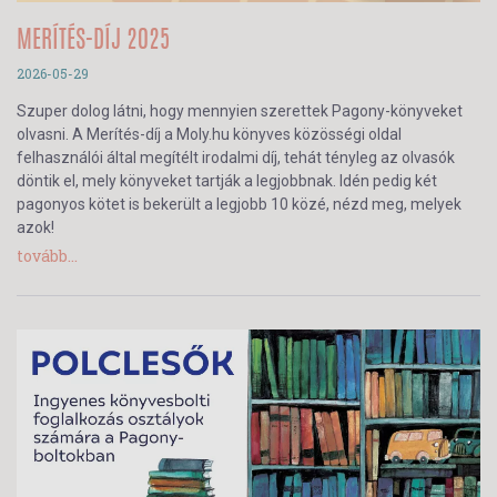
MERÍTÉS-DÍJ 2025
2026-05-29
Szuper dolog látni, hogy mennyien szerettek Pagony-könyveket
olvasni. A Merítés-díj a Moly.hu könyves közösségi oldal
felhasználói által megítélt irodalmi díj, tehát tényleg az olvasók
döntik el, mely könyveket tartják a legjobbnak. Idén pedig két
pagonyos kötet is bekerült a legjobb 10 közé, nézd meg, melyek
azok!
tovább...