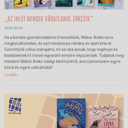
„AZ IHLET MINDIG VÁRATLANUL ÉRKEZIK”
2026-06-03
Ha a kortárs gyerekirodalomról beszélünk, Wéber Anikó neve
megkerülhetetlen, és ezt mindössze néhány év alatt érte el.
Szerettünk volna utánajárni, mi az oka annak, hogy regényei és
kisebbeknek írt meséi egyaránt ennyire népszerűek. Tudjatok meg
mindent Wéber Anikó eddigi életművéről, ami szerencsére egyre
bővül és egyre sokszínűbb!
tovább...