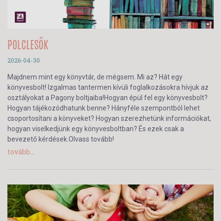
POLCLESŐK
2026-04-30
Majdnem mint egy könyvtár, de mégsem. Mi az? Hát egy
könyvesbolt! Izgalmas tantermen kívüli foglalkozásokra hívjuk az
osztályokat a Pagony boltjaiba!Hogyan épül fel egy könyvesbolt?
Hogyan tájékozódhatunk benne? Hányféle szempontból lehet
csoportosítani a könyveket? Hogyan szerezhetünk információkat,
hogyan viselkedjünk egy könyvesboltban? És ezek csak a
bevezető kérdések.Olvass tovább!
tovább...