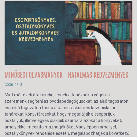
MINŐSÉGI OLVASMÁNYOK - HATALMAS KEDVEZMÉNYEK
2026-03-31
Mint már évek óta mindig, ennek a tanévnek a végén is
szeretnénk segíteni az óvodapedagógusokat, az alsó tagozaton
és felső tagozaton tanító általános iskolai és középiskolai
tanárokat, könyvtárosokat, hogy megtalálják a csoportjuk,
osztályuk, illetve egyes diákjaik számára azokat a könyveket,
amelyekkel megjutalmazhatják őket.Vagy éppen amellyel,
osztálykönyvek rendelése esetén, megalapozhatják a következő