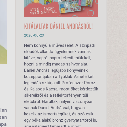
KITÁLALTAK DÁNIEL ANDRÁSRÓL!
2026-06-23
Nem könnyű a művészélet. A színpadi
előadók állandó figyelemnek vannak
kitéve, napról napra teljesíteniük kell,
hozni a mindig magas színvonalat.
Dániel András legújabb könyveinek
középpontjában a Tyúkláb Varieté két
legendás sztárja áll: Professzor Porcz
és Kalapos Kacsa, most őket kérdeztük
sikereikről és a reflektorfényen túli
életükről. Elárulták, milyen viszonyban
vannak Dániel Andrással, hogyan
len
kezelik az ismertségüket, és szó esik
ben
egy béka alakú bronz gyertyatartóról is,
apa
ami valamiért kimaradt a most