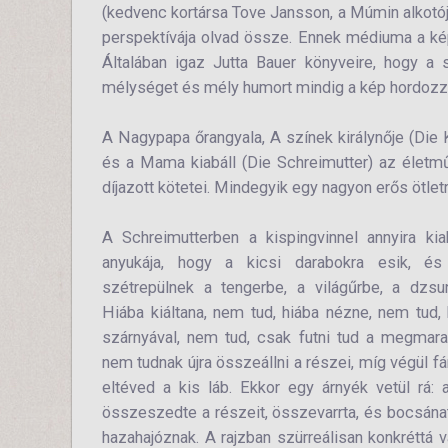
(kedvenc kortársa Tove Jansson, a Múmin alkotója 
perspektívája olvad össze. Ennek médiuma a kép
Általában igaz Jutta Bauer könyveire, hogy a
mélységet és mély humort mindig a kép hordozza, 
A Nagypapa őrangyala, A színek királynője (Die 
és a Mama kiabáll (Die Schreimutter) az életm
díjazott kötetei. Mindegyik egy nagyon erős ötletr
A Schreimutterben a kispingvinnel annyira ki
anyukája, hogy a kicsi darabokra esik, é
szétrepülnek a tengerbe, a világűrbe, a dzsu
Hiába kiáltana, nem tud, hiába nézne, nem tud,
szárnyával, nem tud, csak futni tud a megmarad
nem tudnak újra összeállni a részei, míg végül f
eltéved a kis láb. Ekkor egy árnyék vetül rá: 
összeszedte a részeit, összevarrta, és bocsánat
hazahajóznak. A rajzban szürreálisan konkréttá vá