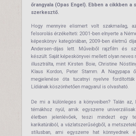
őrangyala (Opas Engel). Ebben a cikkben a 
szerkesztő.
Hogy mennyire elismert volt szakmailag, a
felsorolás érzékelteti: 2001-ben elnyerte a Ném
képeskönyv kategóriában, 2009-ben életmű díja
Andersen-díjas lett. Műveiből rajzfilm és s
készült. Saját képeskönyvei mellett olyan neves
illusztrálta, mint Kirsten Boie, Christine Nöstlin
Klaus Kordon, Peter Stamm. A Nagypapa őr
megjelenése óta tucatnyi nyelvre fordítottá
Lídiának köszönhetően magyarul is olvasható.
De mi a különleges a könyveiben? Talán az, 
témákhoz nyúl, amik egyszerre univerzálisa
életben jelenlévőek, teszi mindezt egy te
karikatúrából, a vázlatszerűségből, a metszetekb
stílusban, ami egyszerre hat könnyednek é