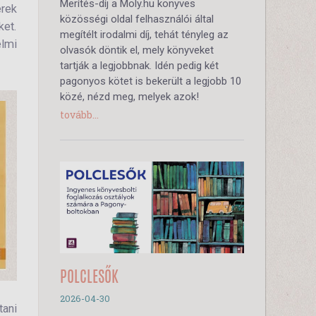
Merítés-díj a Moly.hu könyves
erek
közösségi oldal felhasználói által
ket.
megítélt irodalmi díj, tehát tényleg az
elmi
olvasók döntik el, mely könyveket
tartják a legjobbnak. Idén pedig két
pagonyos kötet is bekerült a legjobb 10
közé, nézd meg, melyek azok!
tovább...
POLCLESŐK
2026-04-30
tani