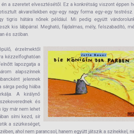
z én a szeretet elvesztésétől. Ez a konkrétság viszont éppen 
letisztult akvarellekben egy-egy nagy forma egy-egy testrész
 tigris hátára nőnek például. Mi pedig együtt vándorolun
szk kis lábpárral. Megható, fájdalmas, mély, felszabadító, m
ban és szóban.
pülő, érzelmektől
ira kézzelfoghatóan
elnőtt lapozgatja a
három alapszínnek
ubancként jelennek
a sárga pedig hiába
kálja. A királynő
sszekeverednek és
s így már nem lehet
ában sírni kezd, sír
getik a szürkeséget,
zében, ahol nem parancsol, hanem együtt játszik a színekkel, n