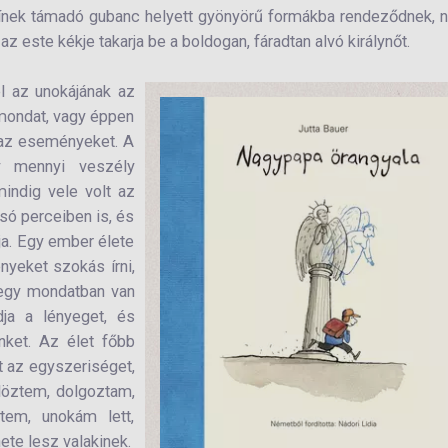
 színek támadó gubanc helyett gyönyörű formákba rendeződnek,
z este kékje takarja be a boldogan, fáradtan alvó királynőt.
l az unokájának az
y mondat, vagy éppen
 az eseményeket. A
gy mennyi veszély
mindig vele volt az
lsó perceiben is, és
tja. Egy ember élete
yeket szokás írni,
-egy mondatban van
dja a lényeget, és
inket. Az élet főbb
t az egyszeriséget,
külöztem, dolgoztam,
tem, unokám lett,
nete lesz valakinek.