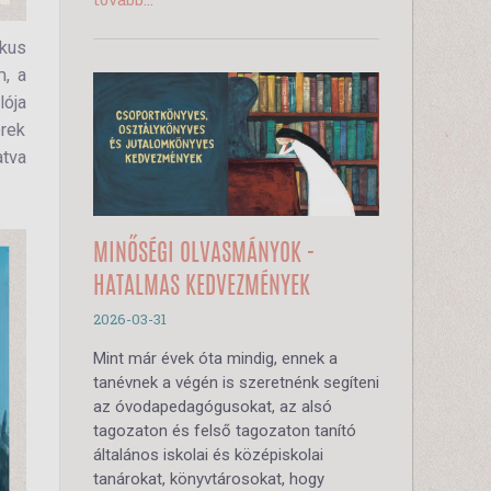
ikus
m, a
lója
erek
atva
MINŐSÉGI OLVASMÁNYOK -
HATALMAS KEDVEZMÉNYEK
2026-03-31
Mint már évek óta mindig, ennek a
tanévnek a végén is szeretnénk segíteni
az óvodapedagógusokat, az alsó
tagozaton és felső tagozaton tanító
általános iskolai és középiskolai
tanárokat, könyvtárosokat, hogy