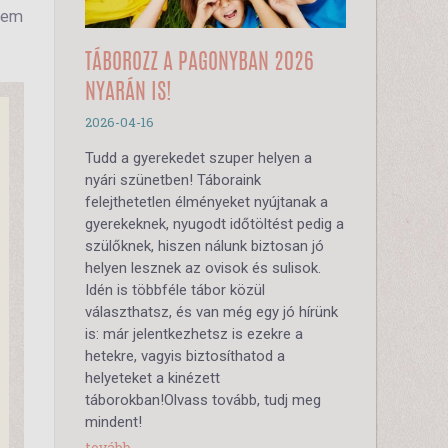
 nem
TÁBOROZZ A PAGONYBAN 2026
NYARÁN IS!
2026-04-16
Tudd a gyerekedet szuper helyen a
nyári szünetben! Táboraink
felejthetetlen élményeket nyújtanak a
gyerekeknek, nyugodt időtöltést pedig a
szülőknek, hiszen nálunk biztosan jó
helyen lesznek az ovisok és sulisok.
Idén is többféle tábor közül
választhatsz, és van még egy jó hírünk
is: már jelentkezhetsz is ezekre a
hetekre, vagyis biztosíthatod a
helyeteket a kinézett
táborokban!Olvass tovább, tudj meg
mindent!
tovább...