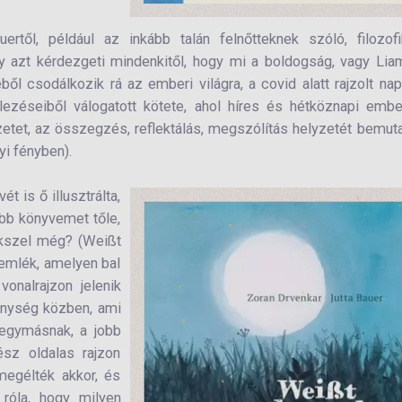
rtől, például az inkább talán felnőtteknek szóló, filozof
 azt kérdezgeti mindenkitől, hogy mi a boldogság, vagy Lia
l csodálkozik rá az emberi világra, a covid alatt rajzolt nap
lezéseiből válogatott kötete, ahol híres és hétköznapi emb
lyzetet, az összegzés, reflektálás, megszólítás helyzetét bemut
nyi fényben).
 is ő illusztrálta,
bb könyvemet tőle,
ékszel még? (Weißt
 emlék, amelyen bal
vonalrajzon jelenik
enység közben, ami
 egymásnak, a jobb
ész oldalas rajzon
megélték akkor, és
 róla, hogy milyen