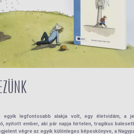
EZÜNK
 egyik legfontosabb alakja volt, egy életvidám, a je
, nyitott ember, aki pár napja hirtelen, tragikus baleset
egjelent végre az egyik különleges képeskönyve, a Nagyp