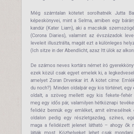
Még számtalan kötetet sorolhatnék Jutta Baue
képeskönyvei, mint a Selma, amiben egy bárány
kandúr (Kater Liam), aki a macskák szemszögébő
(Corona Diaries), valamint az évszázadok leve
leveleit illusztrálta, magát ezt a különleges he
(Ich sitze in der Abendlicht, azaz Itt ülök az alko
De számos neves kortárs német író gyerekkönyvét
ezek közül csak egyet emelek ki, a legkedvese
amelyet Zoran Drvenkar írt. A kötet címe: Eml
du noch?). Minden oldalpár egy kis történet, egy
oldalt, a szöveg mellett egy kis fekete-fehér 
meg egy idős pár, valamilyen hétköznapi tevék
felidéz bennük egy emléket, amit elmesélnek
oldalon pedig egy részletgazdag, színes, eg
maga a felidézett jelenet látható – ahogy ők 
látják most. Közhelyeket lehet csak mondani