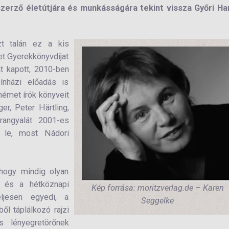
szerző életútjára és munkásságára tekint vissza Győri Ha
zt talán ez a kis
et Gyerekkönyvdíjat
t kapott, 2010-ben
zínházi előadás is
 német írók könyveit
ger, Peter Härtling,
angyalát 2001-es
k le, most Nádori
hogy mindig olyan
k és a hétköznapi
Kép forrása: moritzverlag.de – Karen
ljesen egyedi, a
Seggelke
ől táplálkozó rajzi
s lényegretörőnek