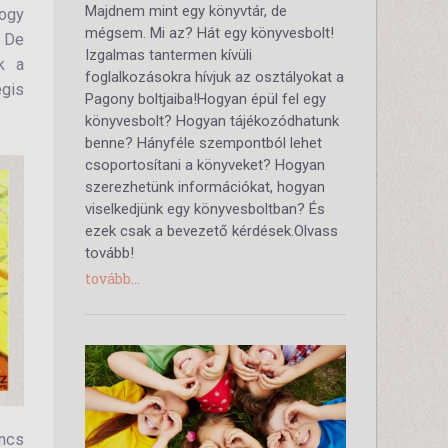
Majdnem mint egy könyvtár, de
hogy
mégsem. Mi az? Hát egy könyvesbolt!
. De
Izgalmas tantermen kívüli
k a
foglalkozásokra hívjuk az osztályokat a
égis
Pagony boltjaiba!Hogyan épül fel egy
könyvesbolt? Hogyan tájékozódhatunk
benne? Hányféle szempontból lehet
csoportosítani a könyveket? Hogyan
szerezhetünk információkat, hogyan
viselkedjünk egy könyvesboltban? És
ezek csak a bevezető kérdések.Olvass
tovább!
tovább...
incs