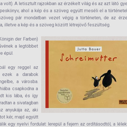
volt). A letisztult rajzokban az érzékelt világ és az azt látó gy
eskönyv, ahol a kép és a szöveg együtt meséli el a története
 szöveg pár mondatban vezet végig a történeten, de az érz
illetve a kép és a szöveg között létrejövő feszültség.
Königin der Farben)
űvének a legtöbbet
e épül.
abál egy reggel az
s ezek a darabok
ngelbe, a városba.
 hiába csapkodna a
t kis lába, és így
áradtan a sivatagban
az anyukája az, aki
ot kér, majd együtt
lik egy nyelvi fordulat: lerepül a fejem az ordításodtól, a lélek