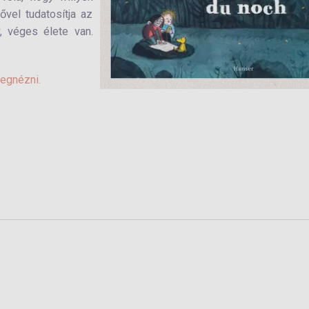
vel tudatosítja az
, véges élete van.
megnézni.