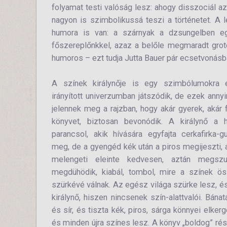
folyamat testi valóság lesz: ahogy disszociál a
nagyon is szimbolikussá teszi a történetet. A 
humora is van: a szárnyak a dzsungelben egy
főszereplőnkkel, azaz a belőle megmaradt grote
humoros – ezt tudja Jutta Bauer pár ecsetvonás
A színek királynője is egy szimbólumokra é
irányított univerzumban játszódik, de ezek anny
jelennek meg a rajzban, hogy akár gyerek, akár f
könyvet, biztosan bevonódik. A királynő a 
parancsol, akik hívására egyfajta cerkafirka-g
meg, de a gyengéd kék után a piros megijeszti, 
melengeti eleinte kedvesen, aztán megszur
megdühödik, kiabál, tombol, mire a színek ö
szürkévé válnak. Az egész világa szürke lesz, é
királynő, hiszen nincsenek szín-alattvalói. Bánat
és sír, és tiszta kék, piros, sárga könnyei elker
és minden újra színes lesz. A könyv „boldog” rés