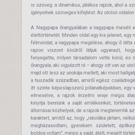
is szöveg: a dinamikus, játékos rajzok, ahol a
igényelnek szöveges kifejtést. Az utolsó oldalon a
A Nagypapa őrangyalában a nagypapa meséli e
élettörténetét. Minden oldal egy kis jelenet, eg
félmondat, a nagypapa megélése, ahogy ő látta
rajzon viszont kívülről látjuk ugyanazt, ho
fenyegette, milyen társadalom vette körül, és 
őrangyala, aki vigyázott rá – ahogy ott van az uto
majd ott lesz az unokája mellett, aki most hallga
a huszadik században, amiről egész családregén
itt szinte képeslapszerű pillanatképekben, egy
elmesélve, a rajzok érzelmi ereje mégis áta
kinyitja bennünk a saját emlékeinket, története
állomásai közhelyek, de a rajzok megteremtik az
karaktert, amitől az, hogy „iskolába jártam, nél
megházasodtam, gyerekem született, építkez
boldog voltam”, mégis a saját, átélt, megélt törté