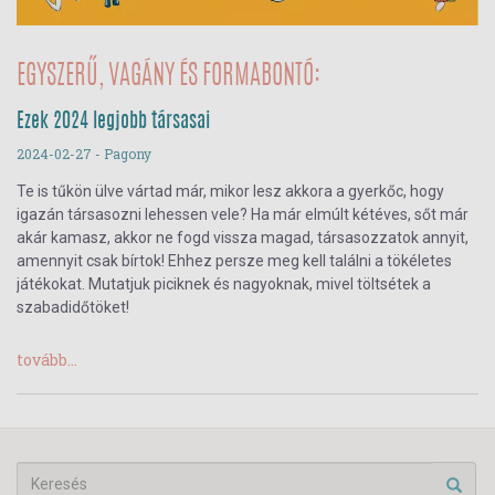
EGYSZERŰ, VAGÁNY ÉS FORMABONTÓ:
Ezek 2024 legjobb társasai
2024-02-27
- Pagony
Te is tűkön ülve vártad már, mikor lesz akkora a gyerkőc, hogy
igazán társasozni lehessen vele? Ha már elmúlt kétéves, sőt már
akár kamasz, akkor ne fogd vissza magad, társasozzatok annyit,
amennyit csak bírtok! Ehhez persze meg kell találni a tökéletes
játékokat. Mutatjuk piciknek és nagyoknak, mivel töltsétek a
szabadidőtöket!
tovább...