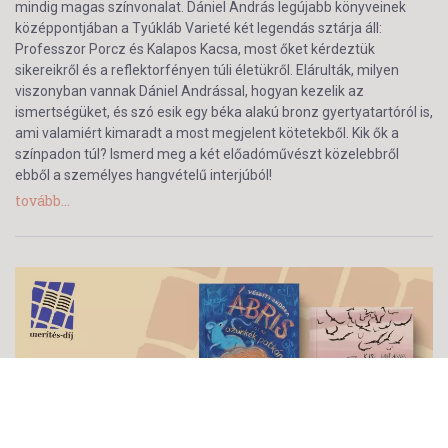
mindig magas színvonalat. Dániel András legújabb könyveinek
középpontjában a Tyúkláb Varieté két legendás sztárja áll:
Professzor Porcz és Kalapos Kacsa, most őket kérdeztük
sikereikről és a reflektorfényen túli életükről. Elárulták, milyen
viszonyban vannak Dániel Andrással, hogyan kezelik az
ismertségüket, és szó esik egy béka alakú bronz gyertyatartóról is,
ami valamiért kimaradt a most megjelent kötetekből. Kik ők a
színpadon túl? Ismerd meg a két előadóművészt közelebbről
ebből a személyes hangvételű interjúból!
tovább...