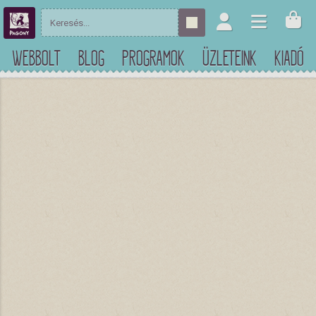
WEBBOLT
BLOG
PROGRAMOK
ÜZLETEINK
KIADÓ