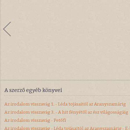
A szerző egyéb könyvei
Az irodalom visszavág 1. - Léda tojásaitól az Aranyszamárig
Az irodalom visszavág 3. - A hit fényétől az ész világosságáig
Az irodalom visszavág - Petőfi
Az irodalom visszavág - Léda tojásaitól az Aranyszamárig - E