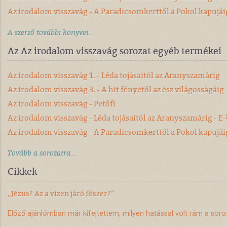
Az irodalom visszavág - A Paradicsomkerttől a Pokol kapujái
A szerző további könyvei...
Az Az irodalom visszavág sorozat egyéb termékei
Az irodalom visszavág 1. - Léda tojásaitól az Aranyszamárig
Az irodalom visszavág 3. - A hit fényétől az ész világosságáig
Az irodalom visszavág - Petőfi
Az irodalom visszavág - Léda tojásaitól az Aranyszamárig - E
Az irodalom visszavág - A Paradicsomkerttől a Pokol kapujái
Tovább a sorozatra...
Cikkek
„Jézus? Az a vízen járó fószer?”
Előző ajánlómban
már kifejtettem, milyen hatással volt rám a sor