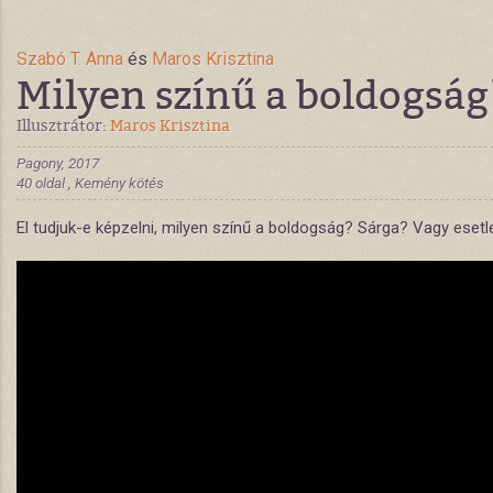
Szabó T. Anna
és
Maros Krisztina
Milyen színű a boldogság
Illusztrátor:
Maros Krisztina
Pagony, 2017
40 oldal , Kemény kötés
El tudjuk-e képzelni, milyen színű a boldogság? Sárga? Vagy eset