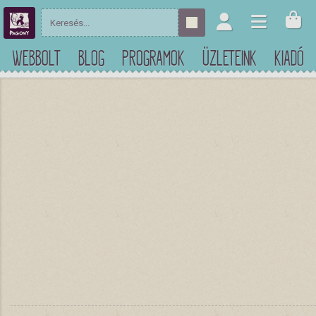
WEBBOLT
BLOG
PROGRAMOK
ÜZLETEINK
KIADÓ