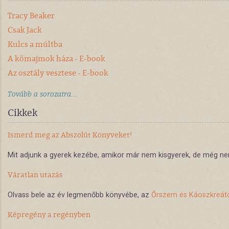
Tracy Beaker
Csak Jack
Kulcs a múltba
A kőmajmok háza - E-book
Az osztály vesztese - E-book
Tovább a sorozatra...
Cikkek
Ismerd meg az Abszolút Könyveket!
Mit adjunk a gyerek kezébe, amikor már nem kisgyerek, de még nem
Váratlan utazás
Olvass bele az év legmenőbb könyvébe, az
Őrszem és Káoszkreát
Képregény a regényben