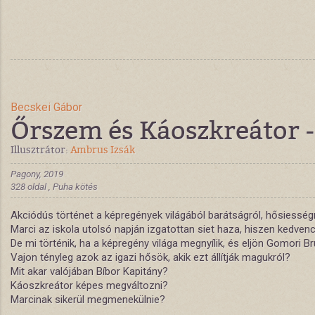
Becskei Gábor
Őrszem és Káoszkreátor - 
Illusztrátor:
Ambrus Izsák
Pagony, 2019
328 oldal , Puha kötés
Akciódús történet a képregények világából barátságról, hősiessé
Marci az iskola utolsó napján izgatottan siet haza, hiszen kedve
De mi történik, ha a képregény világa megnyílik, és eljön Gomori B
Vajon tényleg azok az igazi hősök, akik ezt állítják magukról?
Mit akar valójában Bíbor Kapitány?
Káoszkreátor képes megváltozni?
Marcinak sikerül megmenekülnie?