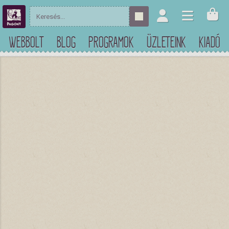
WEBBOLT
BLOG
PROGRAMOK
ÜZLETEINK
KIADÓ