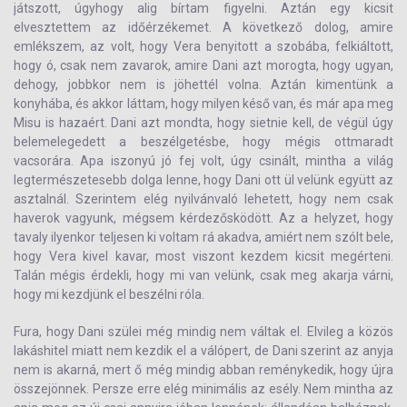
játszott, úgyhogy alig bírtam figyelni. Aztán egy kicsit
elvesztettem az időérzékemet. A következő dolog, amire
emlékszem, az volt, hogy Vera benyitott a szobába, felkiáltott,
hogy ó, csak nem zavarok, amire Dani azt morogta, hogy ugyan,
dehogy, jobbkor nem is jöhettél volna. Aztán kimentünk a
konyhába, és akkor láttam, hogy milyen késő van, és már apa meg
Misu is hazaért. Dani azt mondta, hogy sietnie kell, de végül úgy
belemelegedett a beszélgetésbe, hogy mégis ottmaradt
vacsorára. Apa iszonyú jó fej volt, úgy csinált, mintha a világ
legtermészetesebb dolga lenne, hogy Dani ott ül velünk együtt az
asztalnál. Szerintem elég nyilvánvaló lehetett, hogy nem csak
haverok vagyunk, mégsem kérdezősködött. Az a helyzet, hogy
tavaly ilyenkor teljesen ki voltam rá akadva, amiért nem szólt bele,
hogy Vera kivel kavar, most viszont kezdem kicsit megérteni.
Talán mégis érdekli, hogy mi van velünk, csak meg akarja várni,
hogy mi kezdjünk el beszélni róla.
Fura, hogy Dani szülei még mindig nem váltak el. Elvileg a közös
lakáshitel miatt nem kezdik el a válópert, de Dani szerint az anyja
nem is akarná, mert ő még mindig abban reménykedik, hogy újra
összejönnek. Persze erre elég minimális az esély. Nem mintha az