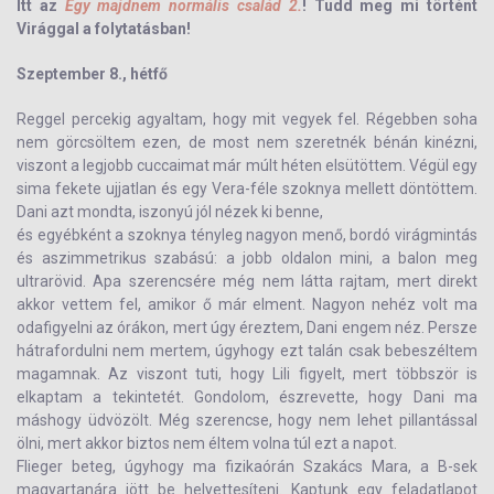
Itt az
Egy majdnem normális család 2.
! Tudd meg mi történt
Virággal a folytatásban!
Szeptember 8., hétfő
Reggel percekig agyaltam, hogy mit vegyek fel. Régebben soha
nem görcsöltem ezen, de most nem szeretnék bénán kinézni,
viszont a legjobb cuccaimat már múlt héten elsütöttem. Végül egy
sima fekete ujjatlan és egy Vera-féle szoknya mellett döntöttem.
Dani azt mondta, iszonyú jól nézek ki benne,
és egyébként a szoknya tényleg nagyon menő, bordó virágmintás
és aszimmetrikus szabású: a jobb oldalon mini, a balon meg
ultrarövid. Apa szerencsére még nem látta rajtam, mert direkt
akkor vettem fel, amikor ő már elment. Nagyon nehéz volt ma
odafigyelni az órákon, mert úgy éreztem, Dani engem néz. Persze
hátrafordulni nem mertem, úgyhogy ezt talán csak bebeszéltem
magamnak. Az viszont tuti, hogy Lili figyelt, mert többször is
elkaptam a tekintetét. Gondolom, észrevette, hogy Dani ma
máshogy üdvözölt. Még szerencse, hogy nem lehet pillantással
ölni, mert akkor biztos nem éltem volna túl ezt a napot.
Flieger beteg, úgyhogy ma fizikaórán Szakács Mara, a B-sek
magyartanára jött be helyettesíteni. Kaptunk egy feladatlapot