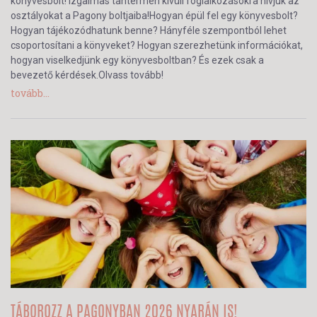
könyvesbolt! Izgalmas tantermen kívüli foglalkozásokra hívjuk az
osztályokat a Pagony boltjaiba!Hogyan épül fel egy könyvesbolt?
Hogyan tájékozódhatunk benne? Hányféle szempontból lehet
csoportosítani a könyveket? Hogyan szerezhetünk információkat,
hogyan viselkedjünk egy könyvesboltban? És ezek csak a
bevezető kérdések.Olvass tovább!
tovább...
TÁBOROZZ A PAGONYBAN 2026 NYARÁN IS!