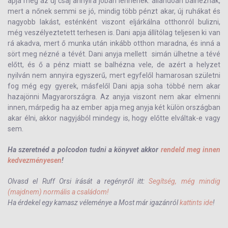
apja meg az új csaj annyira jóban lennének: állandóan balhéznak,
mert a nőnek semmi se jó, mindig több pénzt akar, új ruhákat és
nagyobb lakást, esténként viszont eljárkálna otthonról bulizni,
még veszélyeztetett terhesen is. Dani apja állítólag teljesen ki van
rá akadva, mert ő munka után inkább otthon maradna, és inná a
sört meg nézné a tévét. Dani anyja mellett simán ülhetne a tévé
előtt, és ő a pénz miatt se balhézna vele, de azért a helyzet
nyilván nem annyira egyszerű, mert egyfelől hamarosan születni
fog még egy gyerek, másfelől Dani apja soha többé nem akar
hazajönni Magyarországra. Az anyja viszont nem akar elmenni
innen, márpedig ha az ember apja meg anyja két külön országban
akar élni, akkor nagyjából mindegy is, hogy előtte elváltak-e vagy
sem.
Ha szeretnéd a polcodon tudni a könyvet akkor
rendeld meg innen
kedvezményesen
!
Olvasd el Ruff Orsi írását a regényről itt:
Segítség, még mindig
(majdnem) normális a családom!
Ha érdekel egy kamasz véleménye a Most már igazánról
kattints ide
!