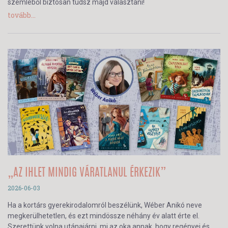
szemléből biztosan tudsz majd választani!
tovább...
„AZ IHLET MINDIG VÁRATLANUL ÉRKEZIK”
2026-06-03
Ha a kortárs gyerekirodalomról beszélünk, Wéber Anikó neve
megkerülhetetlen, és ezt mindössze néhány év alatt érte el.
Szerettünk volna utánajárni, mi az oka annak, hogy regényei és