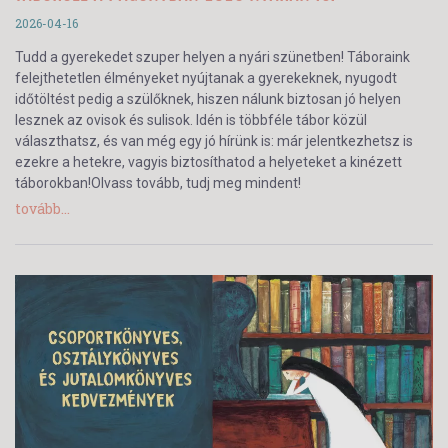
2026-04-16
Tudd a gyerekedet szuper helyen a nyári szünetben! Táboraink
felejthetetlen élményeket nyújtanak a gyerekeknek, nyugodt
időtöltést pedig a szülőknek, hiszen nálunk biztosan jó helyen
lesznek az ovisok és sulisok. Idén is többféle tábor közül
választhatsz, és van még egy jó hírünk is: már jelentkezhetsz is
ezekre a hetekre, vagyis biztosíthatod a helyeteket a kinézett
táborokban!Olvass tovább, tudj meg mindent!
tovább...