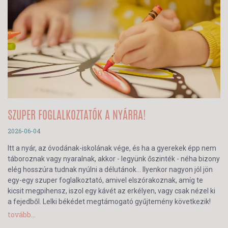
SZUPER FOGLALKOZTATÓK A NYÁRRA!
2026-06-04
Itt a nyár, az óvodának-iskolának vége, és ha a gyerekek épp nem
táboroznak vagy nyaralnak, akkor - legyünk őszinték - néha bizony
elég hosszúra tudnak nyúlni a délutánok… Ilyenkor nagyon jól jön
egy-egy szuper foglalkoztató, amivel elszórakoznak, amíg te
kicsit megpihensz, iszol egy kávét az erkélyen, vagy csak nézel ki
a fejedből. Lelki békédet megtámogató gyűjtemény következik!
tovább...