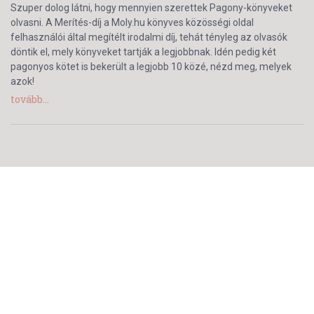
Szuper dolog látni, hogy mennyien szerettek Pagony-könyveket
olvasni. A Merítés-díj a Moly.hu könyves közösségi oldal
felhasználói által megítélt irodalmi díj, tehát tényleg az olvasók
döntik el, mely könyveket tartják a legjobbnak. Idén pedig két
pagonyos kötet is bekerült a legjobb 10 közé, nézd meg, melyek
azok!
tovább...