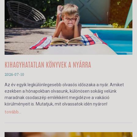
KIHAGYHATATLAN KÖNYVEK A NYÁRRA
2026-07-10
Az év egyik legkülönlegesebb olvasós időszaka a nyár. Amiket
ezekben a hónapokban olvasunk, különösen sokáig velünk
maradnak csodaszép emlékként megidézve a vakáció
körülményeit is. Mutatjuk, mit olvassatok idén nyáron!
tovább...