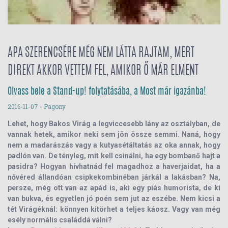
APA SZERENCSÉRE MÉG NEM LÁTTA RAJTAM, MERT
DIREKT AKKOR VETTEM FEL, AMIKOR Ő MÁR ELMENT
Olvass bele a Stand-up! folytatásába, a Most már igazánba!
2016-11-07
- Pagony
Lehet, hogy Bakos Virág a legviccesebb lány az osztályban, de
vannak hetek,
amikor neki sem jön össze semmi.
Naná, hogy
nem a madarászás vagy a kutyasétáltatás az oka annak, hogy
padlón van.
De tényleg, mit kell csinálni, ha egy bombanő hajt a
pasidra?
Hogyan hívhatnád fel magadhoz a haverjaidat, ha a
nővéred állandóan csipkekombinéban járkál a lakásban? Na,
persze, még ott van az apád is, aki egy piás humorista, de ki
van bukva, és egyetlen jó poén sem jut az eszébe. Nem kicsi a
tét Virágéknál:
könnyen kitörhet a teljes káosz.
Vagy van még
esély normális családdá válni?