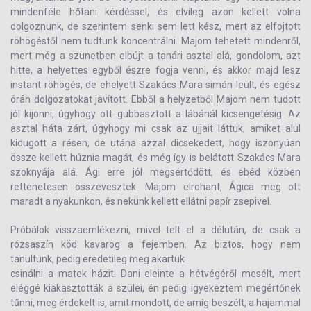
mindenféle hőtani kérdéssel, és elvileg azon kellett volna
dolgoznunk, de szerintem senki sem lett kész, mert az elfojtott
röhögéstől nem tudtunk koncentrálni. Majom tehetett mindenről,
mert még a szünetben elbújt a tanári asztal alá, gondolom, azt
hitte, a helyettes egyből észre fogja venni, és akkor majd lesz
instant röhögés, de ehelyett Szakács Mara simán leült, és egész
órán dolgozatokat javított. Ebből a helyzetből Majom nem tudott
jól kijönni, úgyhogy ott gubbasztott a lábánál kicsengetésig. Az
asztal háta zárt, úgyhogy mi csak az ujjait láttuk, amiket alul
kidugott a résen, de utána azzal dicsekedett, hogy iszonyúan
össze kellett húznia magát, és még így is belátott Szakács Mara
szoknyája alá. Ági erre jól megsértődött, és ebéd közben
rettenetesen összevesztek. Majom elrohant, Ágica meg ott
maradt a nyakunkon, és nekünk kellett ellátni papír zsepivel.
Próbálok visszaemlékezni, mivel telt el a délután, de csak a
rózsaszín köd kavarog a fejemben. Az biztos, hogy nem
tanultunk, pedig eredetileg meg akartuk
csinálni a matek házit. Dani eleinte a hétvégéről mesélt, mert
eléggé kiakasztották a szülei, én pedig igyekeztem megértőnek
tűnni, meg érdekelt is, amit mondott, de amíg beszélt, a hajammal