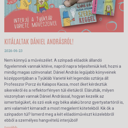
KITÁLALTAK DÁNIEL ANDRÁSRÓL!
2026-06-23
Nem könnyű a művészélet. A színpadi előadók állandó
figyelemnek vannak kitéve, napról napra teljesíteniük kell, hozni a
mindig magas színvonalat. Dániel András legújabb könyveinek
középpontjában a Tyúkláb Varieté két legendás sztárja áll:
Professzor Porcz és Kalapos Kacsa, most őket kérdeztük
sikereikről és a reflektorfényen túli életükről. Elárulták, milyen
viszonyban vannak Dániel Andrással, hogyan kezelik az
ismertségüket, és szó esik egy béka alakú bronz gyertyatartóról is,
ami valamiért kimaradt a most megjelent kötetekből. Kik ők a
színpadon túl? Ismerd meg a két előadóművészt közelebbről
ebből a személyes hangvételű interjúból!
tovább...