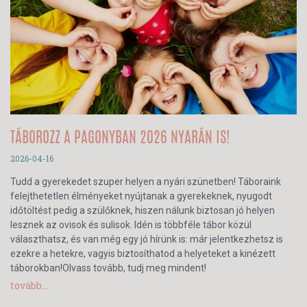
TÁBOROZZ A PAGONYBAN 2026 NYARÁN IS!
2026-04-16
Tudd a gyerekedet szuper helyen a nyári szünetben! Táboraink
felejthetetlen élményeket nyújtanak a gyerekeknek, nyugodt
időtöltést pedig a szülőknek, hiszen nálunk biztosan jó helyen
lesznek az ovisok és sulisok. Idén is többféle tábor közül
választhatsz, és van még egy jó hírünk is: már jelentkezhetsz is
ezekre a hetekre, vagyis biztosíthatod a helyeteket a kinézett
táborokban!Olvass tovább, tudj meg mindent!
tovább...