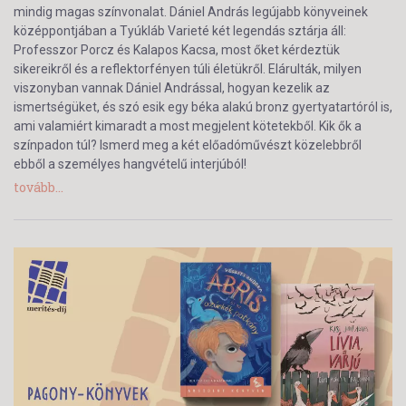
mindig magas színvonalat. Dániel András legújabb könyveinek
középpontjában a Tyúkláb Varieté két legendás sztárja áll:
Professzor Porcz és Kalapos Kacsa, most őket kérdeztük
sikereikről és a reflektorfényen túli életükről. Elárulták, milyen
viszonyban vannak Dániel Andrással, hogyan kezelik az
ismertségüket, és szó esik egy béka alakú bronz gyertyatartóról is,
ami valamiért kimaradt a most megjelent kötetekből. Kik ők a
színpadon túl? Ismerd meg a két előadóművészt közelebbről
ebből a személyes hangvételű interjúból!
tovább...