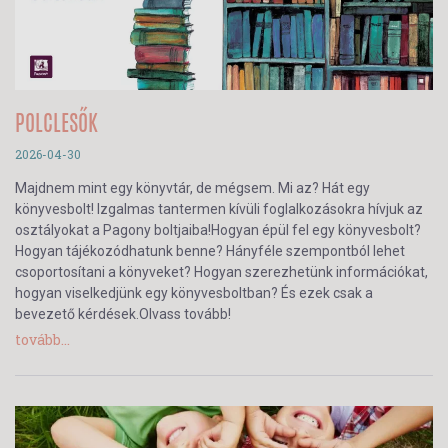
POLCLESŐK
2026-04-30
Majdnem mint egy könyvtár, de mégsem. Mi az? Hát egy
könyvesbolt! Izgalmas tantermen kívüli foglalkozásokra hívjuk az
osztályokat a Pagony boltjaiba!Hogyan épül fel egy könyvesbolt?
Hogyan tájékozódhatunk benne? Hányféle szempontból lehet
csoportosítani a könyveket? Hogyan szerezhetünk információkat,
hogyan viselkedjünk egy könyvesboltban? És ezek csak a
bevezető kérdések.Olvass tovább!
tovább...