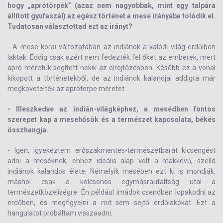
hogy „aprótörpék” (azaz nem nagyobbak, mint egy talpára
állított gyufaszál) az egész történet a mese irányába tolódik el.
Tudatosan választottad ezt az irányt?
- A mese korai változatában az indiánok a valódi világ erdőiben
laktak. Eddig csak azért nem fedezték fel őket az emberek, mert
apró méretük segített nekik az elrejtőzésben. Később ez a vonal
kikopott a történetekből, de az indiánok kalandjai addigra már
megkövetelték az aprótörpe méretet.
- Illeszkedve az indián-világképhez, a mesédben fontos
szerepet kap a mesehősök és a természet kapcsolata, békés
összhangja.
- Igen, igyekeztem erőszakmentes-természetbarát kicsengést
adni a meséknek, ehhez ideális alap volt a makkevő, szelíd
indiánok kalandos élete. Némelyik mesében ezt ki is mondják,
máshol csak a kölcsönös egymásrautaltság utal a
természetközeliségre. Én például imádok csendben lopakodni az
erdőben, és megfigyelni a mit sem sejtő erdőlakókat. Ezt a
hangulatot próbáltam visszaadni.