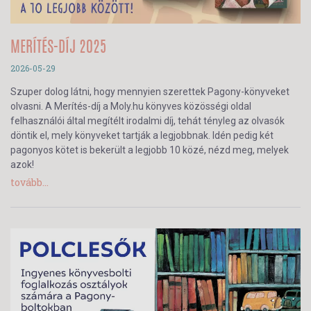
MERÍTÉS-DÍJ 2025
2026-05-29
Szuper dolog látni, hogy mennyien szerettek Pagony-könyveket
olvasni. A Merítés-díj a Moly.hu könyves közösségi oldal
felhasználói által megítélt irodalmi díj, tehát tényleg az olvasók
döntik el, mely könyveket tartják a legjobbnak. Idén pedig két
pagonyos kötet is bekerült a legjobb 10 közé, nézd meg, melyek
azok!
tovább...