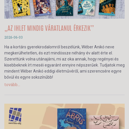
„AZ IHLET MINDIG VÁRATLANUL ÉRKEZIK”
2026-06-03
Ha a kortárs gyerekirodalomról beszélünk, Wéber Anikó neve
megkerülhetetlen, és ezt mindössze néhány év alatt érte el.
Szerettünk volna utánajárni, mi az oka annak, hogy regényei és
kisebbeknek írt meséi egyaránt ennyire népszerűek. Tudjatok meg
mindent Wéber Anikó eddigi életművéről, ami szerencsére egyre
bővül és egyre sokszínűbb!
tovább...