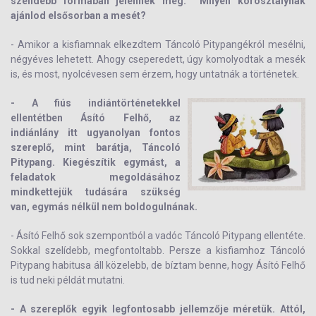
szelídebb formában jelennek meg. Milyen korosztálynak
ajánlod elsősorban a mesét?
- Amikor a kisfiamnak elkezdtem Táncoló Pitypangékról mesélni,
négyéves lehetett. Ahogy cseperedett, úgy komolyodtak a mesék
is, és most, nyolcévesen sem érzem, hogy untatnák a történetek.
- A fiús indiántörténetekkel
ellentétben Ásító Felhő, az
indiánlány itt ugyanolyan fontos
szereplő, mint barátja, Táncoló
Pitypang. Kiegészítik egymást, a
feladatok megoldásához
mindkettejük tudására szükség
van, egymás nélkül nem boldogulnának.
- Ásító Felhő sok szempontból a vadóc Táncoló Pitypang ellentéte.
Sokkal szelídebb, megfontoltabb. Persze a kisfiamhoz Táncoló
Pitypang habitusa áll közelebb, de bíztam benne, hogy Ásító Felhő
is tud neki példát mutatni.
- A szereplők egyik legfontosabb jellemzője méretük. Attól,