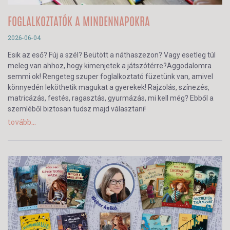
FOGLALKOZTATÓK A MINDENNAPOKRA
2026-06-04
Esik az eső? Fúj a szél? Beütött a náthaszezon? Vagy esetleg túl
meleg van ahhoz, hogy kimenjetek a játszótérre?Aggodalomra
semmi ok! Rengeteg szuper foglalkoztató füzetünk van, amivel
könnyedén leköthetik magukat a gyerekek! Rajzolás, színezés,
matricázás, festés, ragasztás, gyurmázás, mi kell még? Ebből a
szemléből biztosan tudsz majd választani!
tovább...