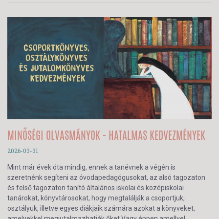
MINŐSÉGI OLVASMÁNYOK - HATALMAS KEDVEZMÉNYEK
2026-03-31
Mint már évek óta mindig, ennek a tanévnek a végén is
szeretnénk segíteni az óvodapedagógusokat, az alsó tagozaton
és felső tagozaton tanító általános iskolai és középiskolai
tanárokat, könyvtárosokat, hogy megtalálják a csoportjuk,
osztályuk, illetve egyes diákjaik számára azokat a könyveket,
amelyekkel megjutalmazhatják őket.Vagy éppen amellyel,