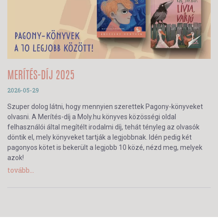
MERÍTÉS-DÍJ 2025
2026-05-29
Szuper dolog látni, hogy mennyien szerettek Pagony-könyveket
olvasni. A Merítés-díj a Moly.hu könyves közösségi oldal
felhasználói által megítélt irodalmi díj, tehát tényleg az olvasók
döntik el, mely könyveket tartják a legjobbnak. Idén pedig két
pagonyos kötet is bekerült a legjobb 10 közé, nézd meg, melyek
azok!
tovább...