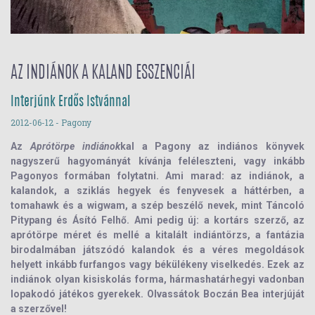
AZ INDIÁNOK A KALAND ESSZENCIÁI
Interjúnk Erdős Istvánnal
2012-06-12
- Pagony
Az
Aprótörpe indiánok
kal a Pagony az indiános könyvek
nagyszerű hagyományát kívánja feléleszteni, vagy inkább
Pagonyos formában folytatni. Ami marad: az indiánok, a
kalandok, a sziklás hegyek és fenyvesek a háttérben, a
tomahawk és a wigwam, a szép beszélő nevek, mint Táncoló
Pitypang és Ásító Felhő. Ami pedig új: a kortárs szerző, az
aprótörpe méret és mellé a kitalált indiántörzs, a fantázia
birodalmában játszódó kalandok és a véres megoldások
helyett inkább furfangos vagy békülékeny viselkedés. Ezek az
indiánok olyan kisiskolás forma, hármashatárhegyi vadonban
lopakodó játékos gyerekek. Olvassátok
Boczán Bea
interjúját
a szerzővel!