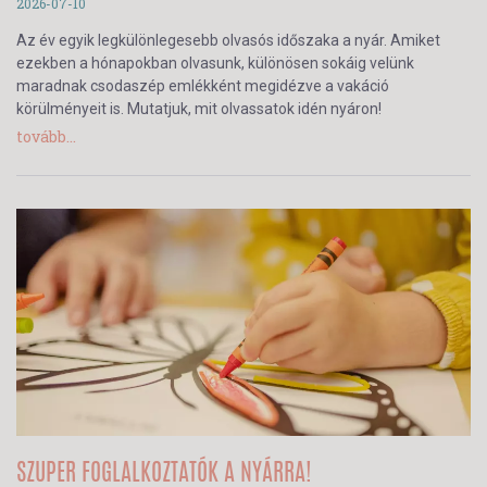
2026-07-10
Az év egyik legkülönlegesebb olvasós időszaka a nyár. Amiket
ezekben a hónapokban olvasunk, különösen sokáig velünk
maradnak csodaszép emlékként megidézve a vakáció
körülményeit is. Mutatjuk, mit olvassatok idén nyáron!
tovább...
SZUPER FOGLALKOZTATÓK A NYÁRRA!