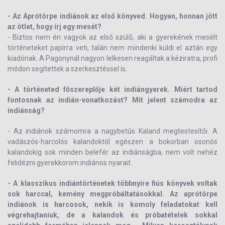
- Az Aprótörpe indiánok az első könyved. Hogyan, honnan jött
az ötlet, hogy írj egy mesét?
- Biztos nem én vagyok az első szülő, aki a gyerekének mesélt
történeteket papírra veti, talán nem mindenki küldi el aztán egy
kiadónak. A Pagonynál nagyon lelkesen reagáltak a kéziratra, profi
módon segítettek a szerkesztéssel is.
- A történeted főszereplője két indiángyerek. Miért tartod
fontosnak az indián-vonatkozást? Mit jelent számodra az
indiánság?
- Az indiánok számomra a nagybetűs Kaland megtestesítői. A
vadászós-harcolós kalandoktól egészen a bokorban osonós
kalandokig sok minden belefér az indiánságba, nem volt nehéz
felidézni gyerekkorom indiános nyarait.
- A klasszikus indiántörténetek többnyire fiús könyvek voltak
sok harccal, kemény megpróbáltatásokkal. Az aprótörpe
indiánok is harcosok, nekik is komoly feladatokat kell
végrehajtaniuk, de a kalandok és próbatételek sokkal