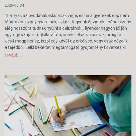
2026-06-04
Itt a nyár, az óvodának-iskolának vége, és ha a gyerekek épp nem
táboroznak vagy nyaralnak, akkor - legyünk őszinték - néha bizony
elég hosszúra tudnak nyúlni a délutánok… Ilyenkor nagyon jól jön
egy-egy szuper foglalkoztató, amivel elszórakoznak, amíg te
kicsit megpihensz, iszol egy kávét az erkélyen, vagy csak nézel ki
a fejedből. Lelki békédet megtámogató gyűjtemény következik!
tovább...