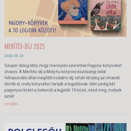
MERÍTÉS-DÍJ 2025
2026-05-29
Szuper dolog látni, hogy mennyien szerettek Pagony-könyveket
olvasni. A Merítés-díj a Moly.hu könyves közösségi oldal
felhasználói által megítélt irodalmi díj, tehát tényleg az olvasók
döntik el, mely könyveket tartják a legjobbnak. Idén pedig két
pagonyos kötet is bekerült a legjobb 10 közé, nézd meg, melyek
azok!
tovább...