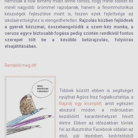
nemcsak a flow élmény miatt lenne fontos, hogy minél többet és
minél nagyobb örömmel rajzoljanak, hanem a finommotorikus
készségek fejlesztése miatt is, hiszen ezek fejlettsége az
iskolaérettséghez is elengedhetetlen.
Rajzolás közben fejlődnek
a gyerek kézizmai, összehangolódik a szem-kéz munka, a
ceruza egyre biztosabb fogása pedig szintén rendkívül fontos
szerepet tölt be a későbbi betűrajzolás, folyóírás
elsajátításában.
Rendeld meg itt!
Többek között ebben is segítséget
nyújthat Agócs Írisz foglalkoztatója, a
Rajzolj egy krumplit!,
amit egészen
abszurd módon a márciusban
kezdődött karanténhelyzet hívott
életre. Ebben az időszakban tűntek
fel az illusztrátor Facebook oldalán az
első, pár lépésben, kedvtelésből