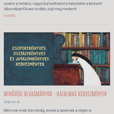
ezekre a hetekre, vagyis biztosíthatod a helyeteket a kinézett
táborokban!Olvass tovább, tudj meg mindent!
tovább...
MINŐSÉGI OLVASMÁNYOK - HATALMAS KEDVEZMÉNYEK
2026-03-31
Mint már évek óta mindig, ennek a tanévnek a végén is