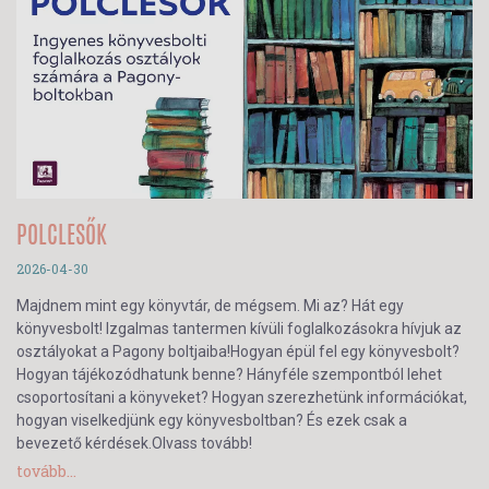
POLCLESŐK
2026-04-30
Majdnem mint egy könyvtár, de mégsem. Mi az? Hát egy
könyvesbolt! Izgalmas tantermen kívüli foglalkozásokra hívjuk az
osztályokat a Pagony boltjaiba!Hogyan épül fel egy könyvesbolt?
Hogyan tájékozódhatunk benne? Hányféle szempontból lehet
csoportosítani a könyveket? Hogyan szerezhetünk információkat,
hogyan viselkedjünk egy könyvesboltban? És ezek csak a
bevezető kérdések.Olvass tovább!
tovább...