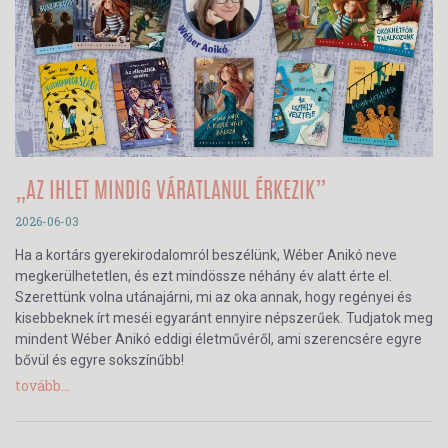
„AZ IHLET MINDIG VÁRATLANUL ÉRKEZIK”
2026-06-03
Ha a kortárs gyerekirodalomról beszélünk, Wéber Anikó neve
megkerülhetetlen, és ezt mindössze néhány év alatt érte el.
Szerettünk volna utánajárni, mi az oka annak, hogy regényei és
kisebbeknek írt meséi egyaránt ennyire népszerűek. Tudjatok meg
mindent Wéber Anikó eddigi életművéről, ami szerencsére egyre
bővül és egyre sokszínűbb!
tovább...