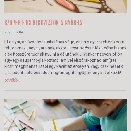
SZUPER FOGLALKOZTATÓK A NYÁRRA!
2026-06-04
Itt a nyár, az óvodának-iskolának vége, és ha a gyerekek épp nem
táboroznak vagy nyaralnak, akkor - legyünk őszinték - néha bizony
elég hosszúra tudnak nyúlni a délutánok… Ilyenkor nagyon jól jön
egy-egy szuper foglalkoztató, amivel elszórakoznak, amíg te
kicsit megpihensz, iszol egy kávét az erkélyen, vagy csak nézel ki
a fejedből. Lelki békédet megtámogató gyűjtemény következik!
tovább...