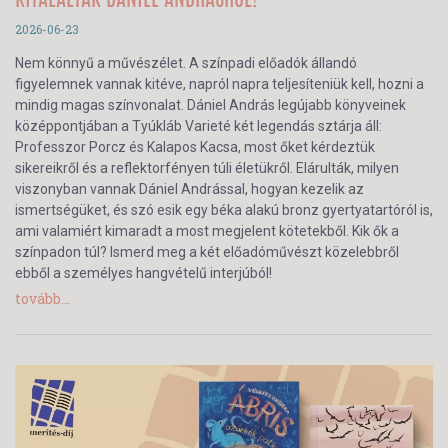
KITÁLALTAK DÁNIEL ANDRÁSRÓL!
2026-06-23
Nem könnyű a művészélet. A színpadi előadók állandó
figyelemnek vannak kitéve, napról napra teljesíteniük kell, hozni a
mindig magas színvonalat. Dániel András legújabb könyveinek
középpontjában a Tyúkláb Varieté két legendás sztárja áll:
Professzor Porcz és Kalapos Kacsa, most őket kérdeztük
sikereikről és a reflektorfényen túli életükről. Elárulták, milyen
viszonyban vannak Dániel Andrással, hogyan kezelik az
ismertségüket, és szó esik egy béka alakú bronz gyertyatartóról is,
ami valamiért kimaradt a most megjelent kötetekből. Kik ők a
színpadon túl? Ismerd meg a két előadóművészt közelebbről
ebből a személyes hangvételű interjúból!
tovább...