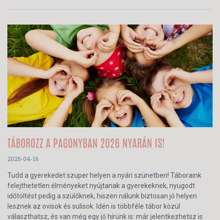
TÁBOROZZ A PAGONYBAN 2026 NYARÁN IS!
2026-04-16
Tudd a gyerekedet szuper helyen a nyári szünetben! Táboraink
felejthetetlen élményeket nyújtanak a gyerekeknek, nyugodt
időtöltést pedig a szülőknek, hiszen nálunk biztosan jó helyen
lesznek az ovisok és sulisok. Idén is többféle tábor közül
választhatsz, és van még egy jó hírünk is: már jelentkezhetsz is