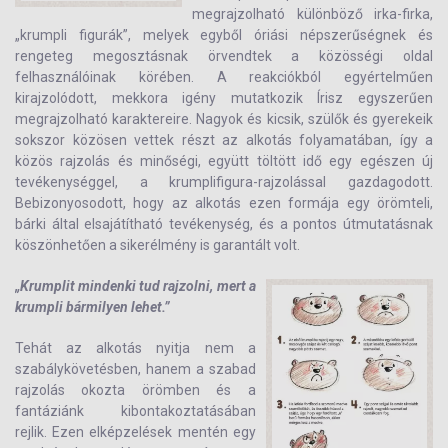
megrajzolható különböző irka-firka,
„krumpli figurák”, melyek egyből óriási népszerűségnek és
rengeteg megosztásnak örvendtek a közösségi oldal
felhasználóinak körében. A reakciókból egyértelműen
kirajzolódott, mekkora igény mutatkozik Írisz egyszerűen
megrajzolható karaktereire. Nagyok és kicsik, szülők és gyerekeik
sokszor közösen vettek részt az alkotás folyamatában, így a
közös rajzolás és minőségi, együtt töltött idő egy egészen új
tevékenységgel, a krumplifigura-rajzolással gazdagodott.
Bebizonyosodott, hogy az alkotás ezen formája egy örömteli,
bárki által elsajátítható tevékenység, és a pontos útmutatásnak
köszönhetően a sikerélmény is garantált volt.
„Krumplit mindenki tud rajzolni, mert a
krumpli bármilyen lehet.”
Tehát az alkotás nyitja nem a
szabálykövetésben, hanem a szabad
rajzolás okozta örömben és a
fantáziánk kibontakoztatásában
rejlik. Ezen elképzelések mentén egy