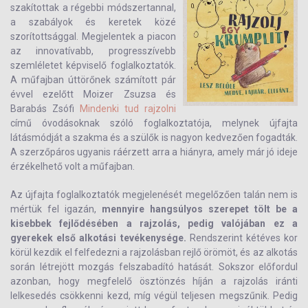
szakítottak a régebbi módszertannal,
a szabályok és keretek közé
szorítottsággal. Megjelentek a piacon
az innovatívabb, progresszívebb
szemléletet képviselő foglalkoztatók.
A műfajban úttörőnek számított pár
évvel ezelőtt Moizer Zsuzsa és
Barabás Zsófi
Mindenki tud rajzolni
című óvodásoknak szóló foglalkoztatója, melynek újfajta
látásmódját a szakma és a szülők is nagyon kedvezően fogadták.
A szerzőpáros ugyanis ráérzett arra a hiányra, amely már jó ideje
érzékelhető volt a műfajban.
Az újfajta foglalkoztatók megjelenését megelőzően talán nem is
mértük fel igazán,
mennyire hangsúlyos szerepet tölt be a
kisebbek fejlődésében a rajzolás, pedig valójában ez a
gyerekek első alkotási tevékenysége.
Rendszerint kétéves kor
körül kezdik el felfedezni a rajzolásban rejlő örömöt, és az alkotás
során létrejött mozgás felszabadító hatását. Sokszor előfordul
azonban, hogy megfelelő ösztönzés híján a rajzolás iránti
lelkesedés csökkenni kezd, míg végül teljesen megszűnik. Pedig