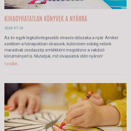
KIHAGYHATATLAN KÖNYVEK A NYÁRRA
2026-07-10
Az év egyik legkülönlegesebb olvasós időszaka a nyár. Amiket
ezekben a hónapokban olvasunk, különösen sokáig velünk
maradnak csodaszép emlékként megidézve a vakáció
körülményeit is. Mutatjuk, mit olvassatok idén nyáron!
tovább...