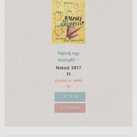
Rajzolj egy
krumplit! –
Lesz belőle
Neked: 3817
medve, lajhár,
Ft
elefánt...
Eredeti ár:
4490
Ft
LISTÁRA
KOSÁRBA