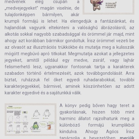
medvének elég csupán a
„medvejegyeket” magán viselnie, de
tulajdonképpen bármilyen, akár
krumpli formájú is lehet. Ha elengedjük a fantáziánkat, és
hajlandóak vagyunk eltekinteni a valósághű ábrázolásról, az
alkotás sokkal nagyobb szabadsággal és örömmel jár majd, mint
ahogy azt korábban bármikor gondoltuk. Írisz örömmel vezeti be
az olvasót az illusztrációs trükkökbe és mutatja meg a kulisszák
mögött megbúvó apró titkokat. Megmutatja azokat a jellegzetes
jegyeket, amitől például egy medve, zsiráf, vagy lajhár
felismerhető lesz, ugyanakkor fontosnak tartja a karakterek
szabadon történő értelmezését, azok továbbgondolását. Arra
biztat, ruházzuk fel őket egyedi ruhadarabokkal, további
karakterjegyekkel, bármivel, aminek köszönhetően az adott
karakter egyedivé és a sajátunkká válik.
A könyv pedig bőven hagy teret a
gyakorlásnak, hiszen több mint
harminc állatot rajzolhatunk meg a
különböző formájú krumplikból
kiindulva. Ahogy Agócs Írisz
tanácsolja a bevezetőben,
merjük