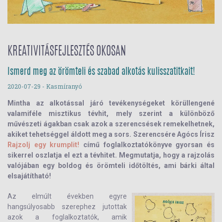
KREATIVITÁSFEJLESZTÉS OKOSAN
Ismerd meg az örömteli és szabad alkotás kulisszatitkait!
2020-07-29
- Kasmíranyó
Mintha az alkotással járó tevékenységeket körüllengené
valamiféle misztikus tévhit, mely szerint a különböző
művészeti ágakban csak azok a szerencsések remekelhetnek,
akiket tehetséggel áldott meg a sors. Szerencsére Agócs Írisz
Rajzolj egy krumplit!
című foglalkoztatókönyve gyorsan és
sikerrel oszlatja el ezt a tévhitet. Megmutatja, hogy a rajzolás
valójában egy boldog és örömteli időtöltés, ami bárki által
elsajátítható!
Az elmúlt években egyre
hangsúlyosabb szerephez jutottak
azok a foglalkoztatók, amik