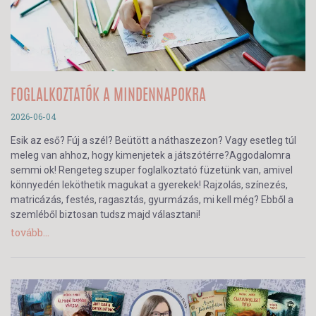
FOGLALKOZTATÓK A MINDENNAPOKRA
2026-06-04
Esik az eső? Fúj a szél? Beütött a náthaszezon? Vagy esetleg túl
meleg van ahhoz, hogy kimenjetek a játszótérre?Aggodalomra
semmi ok! Rengeteg szuper foglalkoztató füzetünk van, amivel
könnyedén leköthetik magukat a gyerekek! Rajzolás, színezés,
matricázás, festés, ragasztás, gyurmázás, mi kell még? Ebből a
szemléből biztosan tudsz majd választani!
tovább...