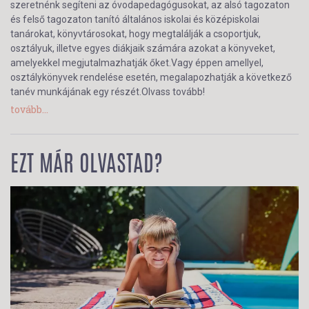
szeretnénk segíteni az óvodapedagógusokat, az alsó tagozaton
és felső tagozaton tanító általános iskolai és középiskolai
tanárokat, könyvtárosokat, hogy megtalálják a csoportjuk,
osztályuk, illetve egyes diákjaik számára azokat a könyveket,
amelyekkel megjutalmazhatják őket.Vagy éppen amellyel,
osztálykönyvek rendelése esetén, megalapozhatják a következő
tanév munkájának egy részét.Olvass tovább!
tovább...
EZT MÁR OLVASTAD?