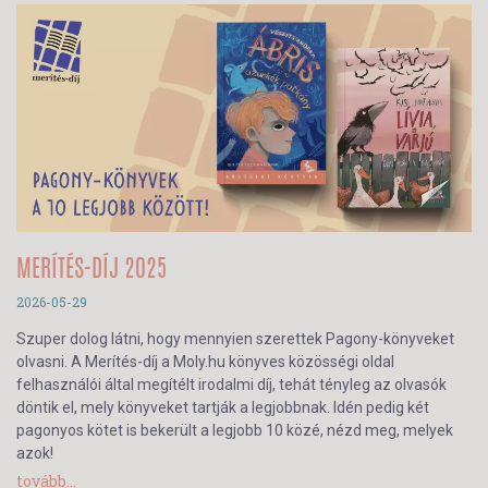
MERÍTÉS-DÍJ 2025
2026-05-29
Szuper dolog látni, hogy mennyien szerettek Pagony-könyveket
olvasni. A Merítés-díj a Moly.hu könyves közösségi oldal
felhasználói által megítélt irodalmi díj, tehát tényleg az olvasók
döntik el, mely könyveket tartják a legjobbnak. Idén pedig két
pagonyos kötet is bekerült a legjobb 10 közé, nézd meg, melyek
azok!
tovább...