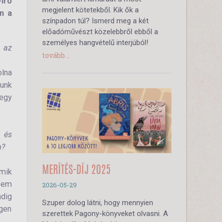
író
megjelent kötetekből. Kik ők a
n a
színpadon túl? Ismerd meg a két
előadóművészt közelebbről ebből a
személyes hangvételű interjúból!
i az
tovább...
lna
tunk
 egy
 és
n?
MERÍTÉS-DÍJ 2025
amik
szem
2026-05-29
ndig
Szuper dolog látni, hogy mennyien
égen
szerettek Pagony-könyveket olvasni. A