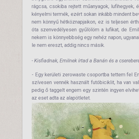
rágcsa, csokiba rejtett műanyagok, lufihegyek,
kényelmi termék, ezért sokan inkább mindent be
nem könnyű hétköznapjaikon, ez is teljesen érth
óta szenvedélyesen gyűlölöm a lufikat, de Emil 
nekem is könnyebbség egy nehéz napon, ugyanakko
le nem ereszt, addig nincs másik.
- Kisfiadnak, Emilnek írtad a Banán és a csereberé
- Egy kerületi zerowaste csoportba tettem fel Emi
szívesen vennék használt futóbiciklit, ha van val
pedig ő taggelt engem egy szintén ingyen elvihet
az eset adta az alapötletet.