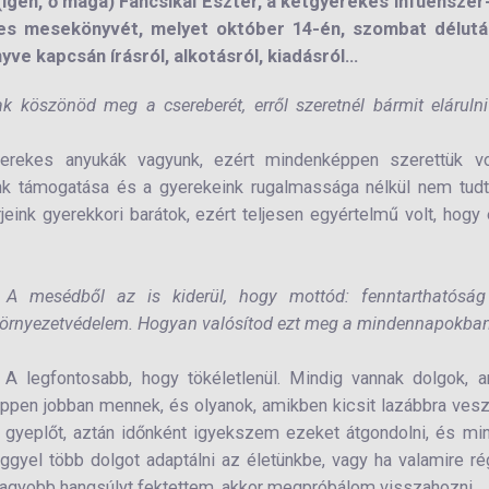
igen, ő maga) Fancsikai Eszter, a kétgyerekes infuenszer-
pes mesekönyvét, melyet október 14-én, szombat délutá
e kapcsán írásról, alkotásról, kiadásról...
k köszönöd meg a csereberét, erről szeretnél bármit eláruln
gyerekes anyukák vagyunk, ezért mindenképpen szerettük vo
ink támogatása és a gyerekeink rugalmassága nélkül nem tud
jeink gyerekkori barátok, ezért teljesen egyértelmű volt, hogy
-
A mesédből az is kiderül, hogy mottód: fenntarthatóság
örnyezetvédelem. Hogyan valósítod ezt meg a mindennapokba
 A legfontosabb, hogy tökéletlenül. Mindig vannak dolgok, 
ppen jobban mennek, és olyanok, amikben kicsit lazábbra ve
 gyeplőt, aztán időnként igyekszem ezeket átgondolni, és mi
ggyel több dolgot adaptálni az életünkbe, vagy ha valamire r
agyobb hangsúlyt fektettem, akkor megpróbálom visszahozni.