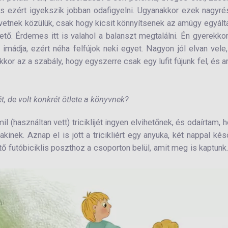
 és ezért igyekszik jobban odafigyelni. Ugyanakkor ezek nagyr
vetnek közülük, csak hogy kicsit könnyítsenek az amúgy egyált
ető. Érdemes itt is valahol a balanszt megtalálni. Én gyerekk
imádja, ezért néha felfújok neki egyet. Nagyon jól elvan vele
r az a szabály, hogy egyszerre csak egy lufit fújunk fel, és 
t, de volt konkrét ötlete a könyvnek?
l (használtan vett) triciklijét ingyen elvihetőnek, és odaírtam, 
akinek. Aznap el is jött a tricikliért egy anyuka, két nappal ké
ő futóbiciklis poszthoz a csoporton belül, amit meg is kaptunk