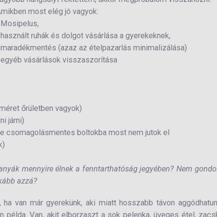
mikben most elég jó vagyok:
 Mosipelus,
 használt ruhák és dolgot vásárlása a gyerekeknek,
 maradékmentés (azaz az ételpazarlás minimalizálása)
 egyéb vásárlások visszaszorítása
 méret őrületben vagyok)
i járni)
 de csomagolásmentes boltokba most nem jutok el
k)
 anyák mennyire élnek a fenntarthatóság jegyében? Nem gondo
nkább azzá?
, ha van már gyerekünk, aki miatt hosszabb távon aggódhatu
n példa. Van, akit elborzaszt a sok pelenka, üveges étel, zac