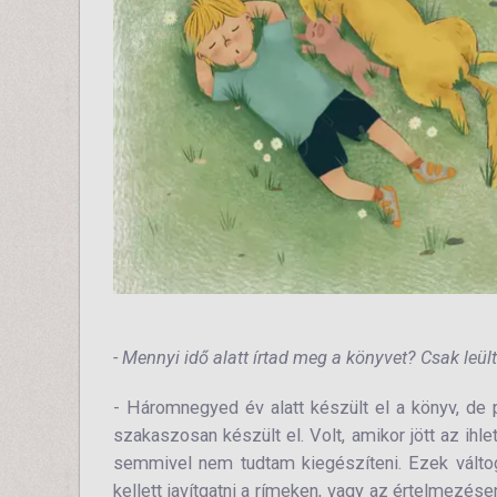
- Mennyi idő alatt írtad meg a könyvet? Csak leülté
- Háromnegyed év alatt készült el a könyv, de
szakaszosan készült el. Volt, amikor jött az ih
semmivel nem tudtam kiegészíteni. Ezek váltog
kellett javítgatni a rímeken, vagy az értelmezés