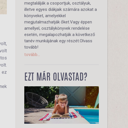
megtalálják a csoportjuk, osztályuk,
illetve egyes diákjaik számára azokat a
könyveket, amelyekkel
megjutalmazhatják őket.Vagy éppen
amellyel, osztálykönyvek rendelése
esetén, megalapozhatják a következő
tanév munkájának egy részét.Olvass
olt,
tovább!
volt
tovább...
ntos
olt.
, ez
EZT MÁR OLVASTAD?
nnek