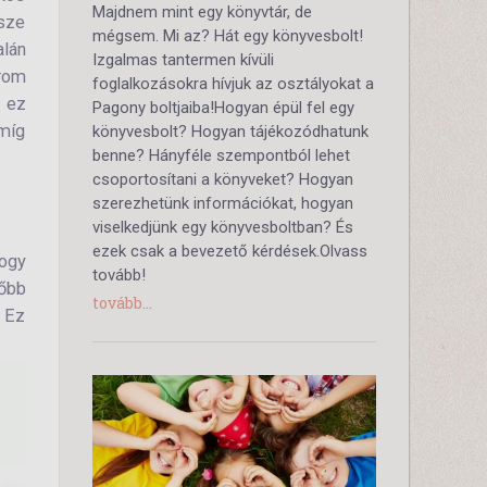
Majdnem mint egy könyvtár, de
észe
mégsem. Mi az? Hát egy könyvesbolt!
alán
Izgalmas tantermen kívüli
orom
foglalkozásokra hívjuk az osztályokat a
, ez
Pagony boltjaiba!Hogyan épül fel egy
amíg
könyvesbolt? Hogyan tájékozódhatunk
benne? Hányféle szempontból lehet
csoportosítani a könyveket? Hogyan
szerezhetünk információkat, hogyan
viselkedjünk egy könyvesboltban? És
ezek csak a bevezető kérdések.Olvass
hogy
tovább!
sőbb
tovább...
. Ez