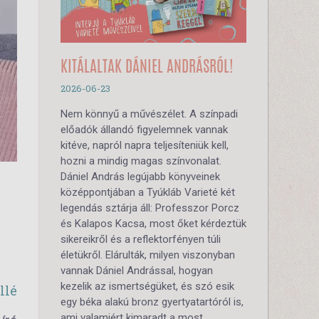
KITÁLALTAK DÁNIEL ANDRÁSRÓL!
2026-06-23
Nem könnyű a művészélet. A színpadi
előadók állandó figyelemnek vannak
kitéve, napról napra teljesíteniük kell,
hozni a mindig magas színvonalat.
Dániel András legújabb könyveinek
középpontjában a Tyúkláb Varieté két
legendás sztárja áll: Professzor Porcz
és Kalapos Kacsa, most őket kérdeztük
sikereikről és a reflektorfényen túli
életükről. Elárulták, milyen viszonyban
vannak Dániel Andrással, hogyan
kezelik az ismertségüket, és szó esik
llé
egy béka alakú bronz gyertyatartóról is,
ami valamiért kimaradt a most