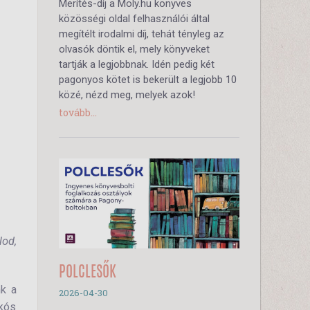
Merítés-díj a Moly.hu könyves
közösségi oldal felhasználói által
megítélt irodalmi díj, tehát tényleg az
olvasók döntik el, mely könyveket
tartják a legjobbnak. Idén pedig két
pagonyos kötet is bekerült a legjobb 10
közé, nézd meg, melyek azok!
tovább...
lod,
POLCLESŐK
nk a
2026-04-30
skós