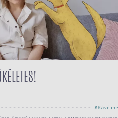
ÖKÉLETES!
#Kávé me