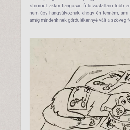
stimmel, akkor hangosan felolvastattam több em
nem úgy hangsúlyoznak, ahogy én tenném, ami mi
amíg mindenkinek gördülékennyé vált a szöveg f