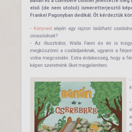
Banán és a cserebere
címmel jelentette meg (
első (de nem utolsó) ismeretterjesztő ké
Frankel Pagonyban dedikál. Őt kérdeztük könyv
-
Könyved
elején egy rajzon található családna
olvasóidnak?
- Az illusztrátor, Walla Fanni és én is kis
megköszönni a családjainknak, ugyanis a férje
volna megcsinálni. Extra érdekesség, hogy a fér
képen szeretnénk őket megjeleníteni.
k
-
é
a
e
n