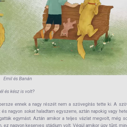
Emil és Banán
l és kész is volt?
 persze ennek a nagy részét nem a szövegírás tette ki. A sz
let és nagyon sokat haladtam egyszerre, aztán napokig vagy het
atták egymást. Aztán amikor a teljes vázlat megvolt, még s
en, ez nagyon keserves stádium volt. Végül amikor úgy tűnt, mi