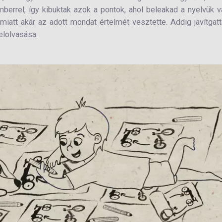
berrel, így kibuktak azok a pontok, ahol beleakad a nyelvük 
att akár az adott mondat értelmét vesztette. Addig javítgat
elolvasása.