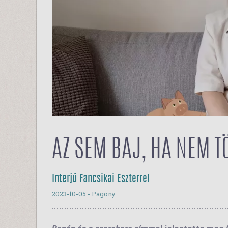
AZ SEM BAJ, HA NEM T
Interjú Fancsikai Eszterrel
2023-10-05
- Pagony