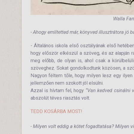
Walla Fan
- Ahogy említetted már, könyved illusztrátora jó
- Általános iskola első osztályának első hetéb
hogy először elkészül a szöveg, és az alapján raj
meg előbb, de olyan is, ahol csak a körülbelü
szöveghez. Sokat gondolkodtunk közösen, a szöv
Nagyon féltem tőle, hogy milyen lesz egy ilyen
jellemzően nem szokott jól elsülni.
Azzal is hívtam fel, hogy
“Van kedved csinálni 
abszolút téves riasztás volt.
TEDD KOSÁRBA MOST!
- Milyen volt eddig a kötet fogadtatása? Milyen v