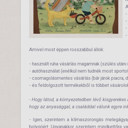
A
-
-
-
-
Amivel most éppen rosszabbul állok:
- használt ruha vásárlás magamnak (szülés utáni
- autóhasználat (enélkül nem tudnék most sportoln
- csomagolásmentes vásárlás (bár járok piacra,
- és feldolgozott termékekből is többet vásárolo
-
Hogy látod, a környezetedben lévő kisgyerekes
hogy az anyasággal, a családdal válunk egyre i
- Igen, szerintem a klímaszorongás melegágya
bolygóért. Ugyanakkor szerintem mindkettőre va