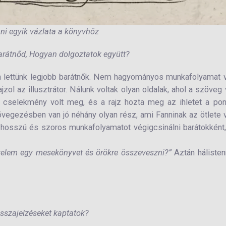
ni egyik vázlata a könyvhöz
 barátnőd, Hogyan dolgoztatok együtt?
en lettünk legjobb barátnők. Nem hagyományos munkafolyamat v
zol az illusztrátor. Nálunk voltak olyan oldalak, ahol a szöveg 
li cselekmény volt meg, és a rajz hozta meg az ihletet a po
egezésben van jó néhány olyan rész, ami Fanninak az ötlete v
 hosszú és szoros munkafolyamatot végigcsinálni barátokként
velem egy mesekönyvet és örökre összeveszni?”
Aztán háliste
isszajelzéseket kaptatok?