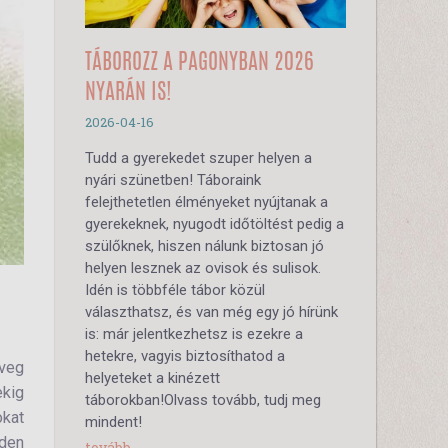
TÁBOROZZ A PAGONYBAN 2026
NYARÁN IS!
2026-04-16
Tudd a gyerekedet szuper helyen a
nyári szünetben! Táboraink
felejthetetlen élményeket nyújtanak a
gyerekeknek, nyugodt időtöltést pedig a
szülőknek, hiszen nálunk biztosan jó
helyen lesznek az ovisok és sulisok.
Idén is többféle tábor közül
választhatsz, és van még egy jó hírünk
is: már jelentkezhetsz is ezekre a
hetekre, vagyis biztosíthatod a
öveg
helyeteket a kinézett
ekig
táborokban!Olvass tovább, tudj meg
okat
mindent!
nden
tovább...