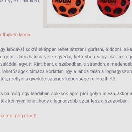
sz egy-két alkalom,
elfújható labda
gy labdával sokféleképpen lehet játszani: gurítani, eldobni, elka
örgetni. Játszhatunk vele egyedül, kettesben vagy akár az e
saláddal együtt. Kint, bent, a szabadban, a strandon, a medencé
 lehetőségek tárháza korlátlan, így a labda talán a legnagysze
áték, mellyel a gyerkőc számos képessége fejleszthető.
s ha még egy labdában sok-sok apró pici golyó is van, akkor 
áték könnyen lehet, hogy a legnagyobb sztár lesz a szezonban.
zered meg most!