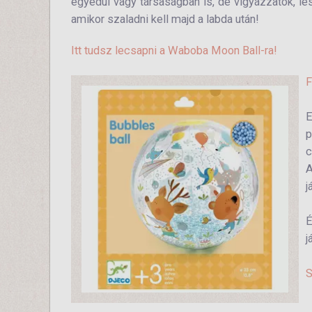
egyedül vagy társaságban is, de vigyázzatok, le
amikor szaladni kell majd a labda után!
Itt tudsz lecsapni a Waboba Moon Ball-ra!
F
E
p
c
A
j
É
j
S