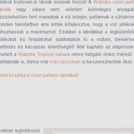
átékok biztosan jó társak lesznek hozzá! A
Waboba vízen patt
labdák
nagy sikere nem véletlen: különleges anyaguk
öszönhetően fent maradnak a víz tetején, pattannak a víztükrö
inden tekintetben arra lettek kifejlesztve, hogy a vízi játéko
ihozhassuk a maximumot. Ezekkel a labdákkal a legkülönfél
átékokat és feladatokat találhatjátok ki a vízben, beleért
attintás és kacsázás lehetőségét! Már kapható az alapmode
ellett a
Waboba Tropical kahuna
névre hallgató óriási méretű 
attlabdák is, illetve már
mini verzióban
is beszerezhetitek őket.
edd kosárba a vízen pattanó labdákat!
ékokban legtöbbször