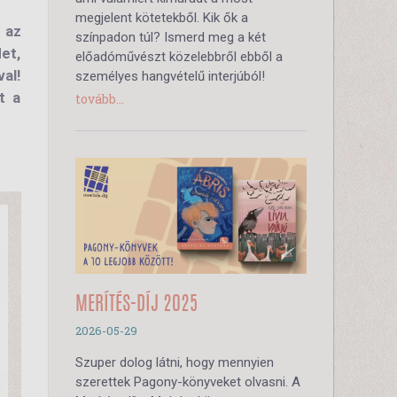
megjelent kötetekből. Kik ők a
 az
színpadon túl? Ismerd meg a két
et,
előadóművészt közelebbről ebből a
val!
személyes hangvételű interjúból!
t a
tovább...
MERÍTÉS-DÍJ 2025
2026-05-29
Szuper dolog látni, hogy mennyien
szerettek Pagony-könyveket olvasni. A