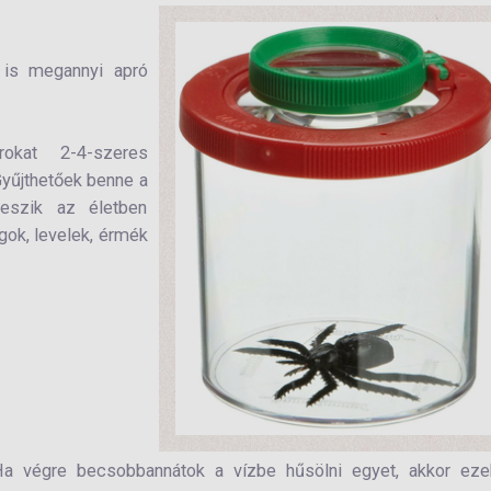
t is megannyi apró
rokat 2-4-szeres
 Gyűjthetőek benne a
teszik az életben
gok, levelek, érmék
a végre becsobbannátok a vízbe hűsölni egyet, akkor eze