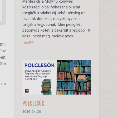
Merítés-díj a Moly.hu könyves
közösségi oldal felhasználói által
megítélt irodalmi díj, tehát tényleg az
olvasók döntik el, mely könyveket
tartják a legjobbnak. Idén pedig két
pagonyos kötet is bekerült a legjobb 10
közé, nézd meg, melyek azok!
tovább...
pni,
gész
ben.
rűbb
az a
POLCLESŐK
2026-04-30