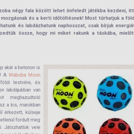
ba négy fala között lehet önfeledt játékba kezdeni, itt
mozgásnak és a kerti időtöltésnek! Most túrhatjuk a föld
úszhatunk és labdázhatunk naphosszat, csak bírjuk energiá
edtük össze, hogy mi miket rakunk a táskába, mielőt
y akár a betonon is
l! A
Waboba Moon
földi testvére, és
en labdájukban van
eit meghazudtoló
ez a kis, marokban
 érkezett, külseje
etlenül fordult meg
. Játszhattok vele