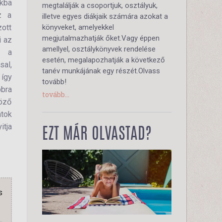
okba
megtalálják a csoportjuk, osztályuk,
z a
illetve egyes diákjaik számára azokat a
zott
könyveket, amelyekkel
megjutalmazhatják őket.Vagy éppen
i az
amellyel, osztálykönyvek rendelése
r a
esetén, megalapozhatják a következő
al,
tanév munkájának egy részét.Olvass
 így
tovább!
bbra
tovább...
böző
átok
itja
EZT MÁR OLVASTAD?
s