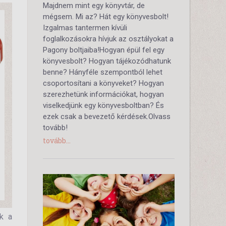
Majdnem mint egy könyvtár, de
mégsem. Mi az? Hát egy könyvesbolt!
Izgalmas tantermen kívüli
foglalkozásokra hívjuk az osztályokat a
Pagony boltjaiba!Hogyan épül fel egy
könyvesbolt? Hogyan tájékozódhatunk
benne? Hányféle szempontból lehet
csoportosítani a könyveket? Hogyan
szerezhetünk információkat, hogyan
viselkedjünk egy könyvesboltban? És
ezek csak a bevezető kérdések.Olvass
tovább!
tovább...
k a