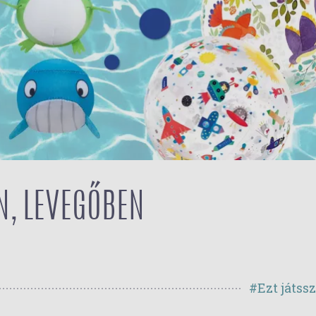
N, LEVEGŐBEN
#Ezt játss