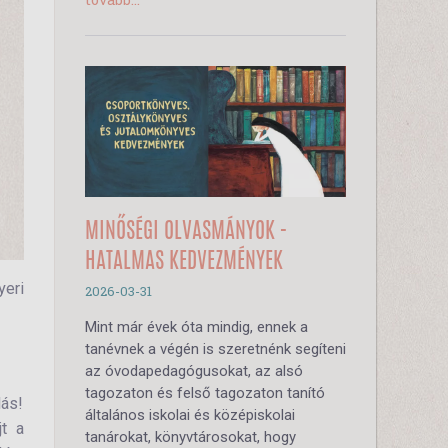
MINŐSÉGI OLVASMÁNYOK -
HATALMAS KEDVEZMÉNYEK
yeri
2026-03-31
Mint már évek óta mindig, ennek a
tanévnek a végén is szeretnénk segíteni
az óvodapedagógusokat, az alsó
tagozaton és felső tagozaton tanító
dás!
általános iskolai és középiskolai
jt a
tanárokat, könyvtárosokat, hogy