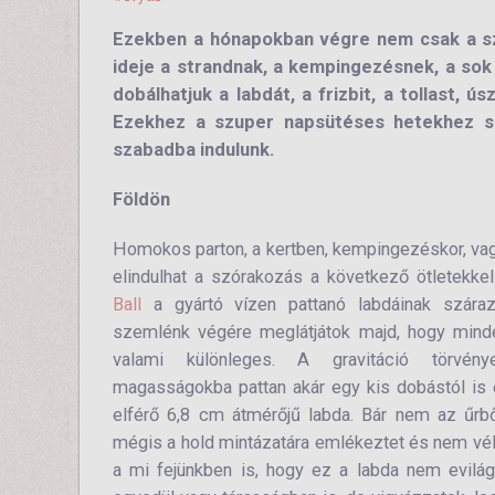
Ezekben a hónapokban végre nem csak a szo
ideje a strandnak, a kempingezésnek, a sok 
dobálhatjuk a labdát, a frizbit, a tollast, 
Ezekhez a szuper napsütéses hetekhez sz
szabadba indulunk.
Földön
Homokos parton, a kertben, kempingezéskor, vag
elindulhat a szórakozás a következő ötletekke
Ball
a gyártó vízen pattanó labdáinak száraz
szemlénk végére meglátjátok majd, hogy mind
valami különleges. A gravitáció törvény
magasságokba pattan akár egy kis dobástól is 
elférő 6,8 cm átmérőjű labda. Bár nem az űrből
mégis a hold mintázatára emlékeztet és nem vél
a mi fejünkben is, hogy ez a labda nem evilági