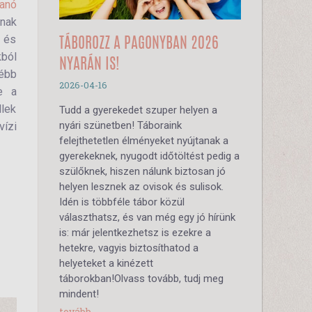
anó
nak
n és
TÁBOROZZ A PAGONYBAN 2026
kból
NYARÁN IS!
ébb
2026-04-16
ve a
llek
Tudd a gyerekedet szuper helyen a
nyári szünetben! Táboraink
vízi
felejthetetlen élményeket nyújtanak a
gyerekeknek, nyugodt időtöltést pedig a
szülőknek, hiszen nálunk biztosan jó
helyen lesznek az ovisok és sulisok.
Idén is többféle tábor közül
választhatsz, és van még egy jó hírünk
is: már jelentkezhetsz is ezekre a
hetekre, vagyis biztosíthatod a
helyeteket a kinézett
táborokban!Olvass tovább, tudj meg
mindent!
tovább...