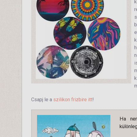
k
r
s
b
e
k
h
n
i
m
k
m
Csapj le a
szilikon frizbire itt
!
Ha nem
különleg