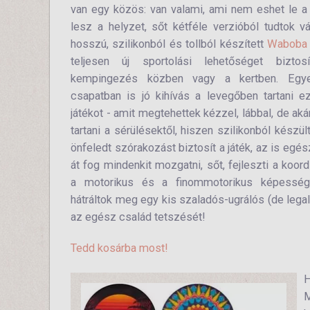
van egy közös: van valami, ami nem eshet le a 
lesz a helyzet, sőt kétféle verzióból tudtok v
hosszú, szilikonból és tollból készített
Waboba 
teljesen új sportolási lehetőséget biztos
kempingezés közben vagy a kertben. Egye
csapatban is jó kihívás a levegőben tartani e
játékot - amit megtehettek kézzel, lábbal, de akár
tartani a sérülésektől, hiszen szilikonból készül
önfeledt szórakozást biztosít a játék, az is egés
át fog mindenkit mozgatni, sőt, fejleszti a koor
a motorikus és a finommotorikus képessé
hátráltok meg egy kis szaladós-ugrálós (de legal
az egész család tetszését!
Tedd kosárba most!
H
M