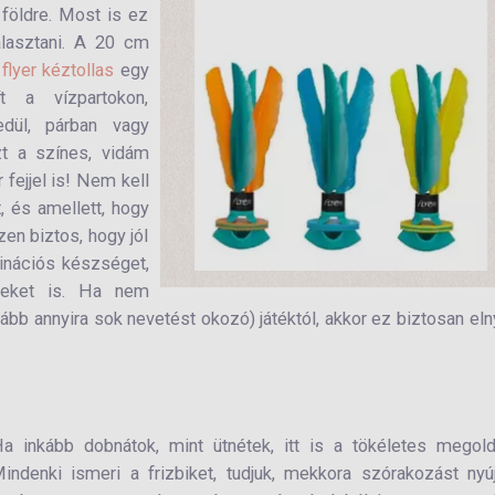
földre. Most is ez
álasztani. A 20 cm
flyer kéztollas
egy
ít a vízpartokon,
dül, párban vagy
zt a színes, vidám
 fejjel is! Nem kell
t, és amellett, hogy
zen biztos, hogy jól
dinációs készséget,
geket is. Ha nem
ább annyira sok nevetést okozó) játéktól, akkor ez biztosan eln
a inkább dobnátok, mint ütnétek, itt is a tökéletes megol
indenki ismeri a frizbiket, tudjuk, mekkora szórakozást nyú