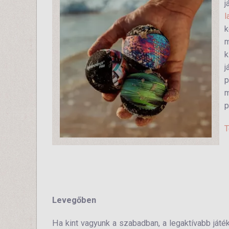
j
k
m
k
j
p
m
p
T
Levegőben
Ha kint vagyunk a szabadban, a legaktívabb ját