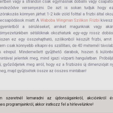
ertben vagy a strandon csak egymásnak dobálni vagy csapat
endeződve versenyezni. De azt is sokan tudjuk hogy e
zórakozás könnyen járhat 1-2 kék-zöld folttal a frizbi által oko
ecsapódások miatt. A
Waboba Wingman Szilikon Frizbi
kivesz
gyenletből a sérüléseket, amiket magunknak vagy aká
örnyezetünkben sétálóknak okozhatunk egy-egy rossz dobáss
iszen ez egy összehajtható, szilikonból készült frizbi, amit
em csak könnyebb elkapni és szállítani, de 40 méternél távola
s elrepül. Mindemellett gyűjthető darabok, hiszen 6 külön
intával jelentek meg, mind igazi vízparti hangulatban. Próbálj
i, győződjetek meg arról, hogy ez a frizbizés új dimenzióját ny
eg, majd gyűjtsétek össze az összes mintában!
 szeretnél lemaradni az újdonságainkról, akcióinkról é
es programjainkról, akkor iratkozz fel a hírlevelünkre!