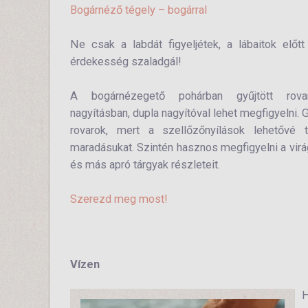
Bogárnéző tégely – bogárral
Ne csak a labdát figyeljétek, a lábaitok előt
érdekesség szaladgál!
A bogárnézegető pohárban gyűjtött rova
nagyításban, dupla nagyítóval lehet megfigyelni.
rovarok, mert a szellőzőnyílások lehetővé 
maradásukat. Szintén hasznos megfigyelni a virá
és más apró tárgyak részleteit.
Szerezd meg most!
Vízen
H