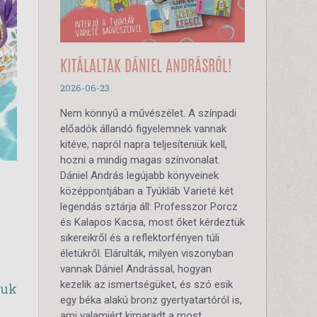
KITÁLALTAK DÁNIEL ANDRÁSRÓL!
2026-06-23
Nem könnyű a művészélet. A színpadi
előadók állandó figyelemnek vannak
kitéve, napról napra teljesíteniük kell,
hozni a mindig magas színvonalat.
Dániel András legújabb könyveinek
középpontjában a Tyúkláb Varieté két
legendás sztárja áll: Professzor Porcz
és Kalapos Kacsa, most őket kérdeztük
sikereikről és a reflektorfényen túli
életükről. Elárulták, milyen viszonyban
vannak Dániel Andrással, hogyan
kezelik az ismertségüket, és szó esik
zuk
egy béka alakú bronz gyertyatartóról is,
ami valamiért kimaradt a most