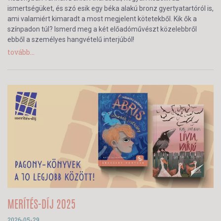
ismertségüket, és szó esik egy béka alakú bronz gyertyatartóról is,
ami valamiért kimaradt a most megjelent kötetekből. Kik ők a
színpadon túl? Ismerd meg a két előadóművészt közelebbről
ebből a személyes hangvételű interjúból!
tovább...
MERÍTÉS-DÍJ 2025
2026-05-29