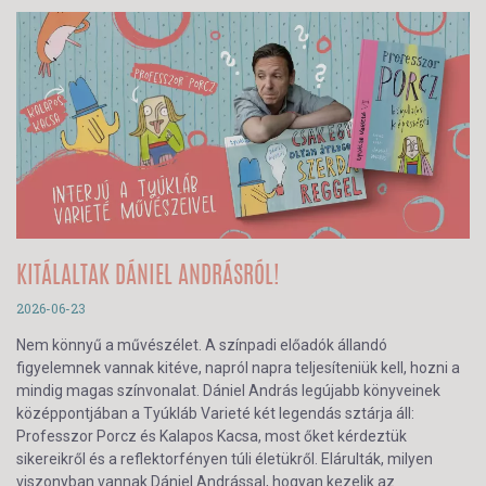
KITÁLALTAK DÁNIEL ANDRÁSRÓL!
2026-06-23
Nem könnyű a művészélet. A színpadi előadók állandó
figyelemnek vannak kitéve, napról napra teljesíteniük kell, hozni a
mindig magas színvonalat. Dániel András legújabb könyveinek
középpontjában a Tyúkláb Varieté két legendás sztárja áll:
Professzor Porcz és Kalapos Kacsa, most őket kérdeztük
sikereikről és a reflektorfényen túli életükről. Elárulták, milyen
viszonyban vannak Dániel Andrással, hogyan kezelik az