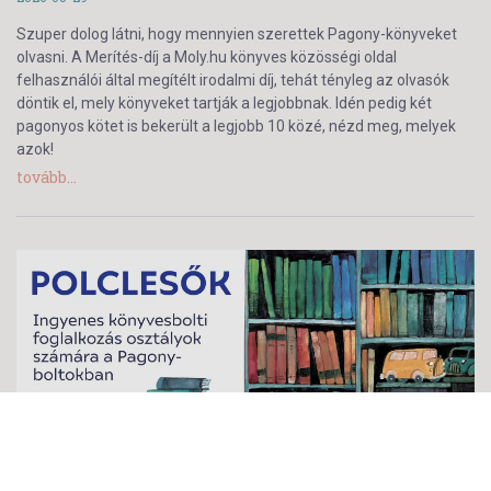
Szuper dolog látni, hogy mennyien szerettek Pagony-könyveket
olvasni. A Merítés-díj a Moly.hu könyves közösségi oldal
felhasználói által megítélt irodalmi díj, tehát tényleg az olvasók
döntik el, mely könyveket tartják a legjobbnak. Idén pedig két
pagonyos kötet is bekerült a legjobb 10 közé, nézd meg, melyek
azok!
tovább...