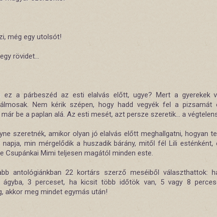
zi, még egy utolsót!
egy rövidet...
 ez a párbeszéd az esti elalvás előtt, ugye? Mert a gyerekek v
álmosak. Nem kérik szépen, hogy hadd vegyék fel a pizsamát 
 már be a paplan alá. Az esti mesét, azt persze szeretik… a végtelen
ne szeretnék, amikor olyan jó elalvás előtt meghallgatni, hogyan tel
napja, min mérgelődik a huszadik bárány, mitől fél Lili esténként, 
 le Csupánkai Mimi teljesen magától minden este.
abb antológiánkban 22 kortárs szerző meséiből választhattok: 
k ágyba, 3 perceset, ha kicsit több időtök van, 5 vagy 8 perce
g, akkor meg mindet egymás után!