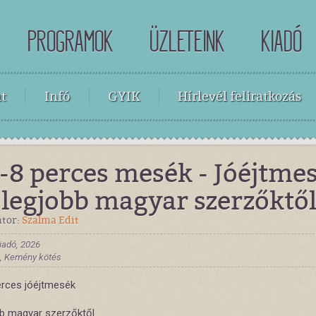
PROGRAMOK
ÜZLETEINK
KIADÓ
t
Infó
GYIK
Hírlevél feliratkozás
-8 perces mesék - Jóéjtme
 legjobb magyar szerzőktő
átor:
Szalma Edit
iadó, 2026
 , Kemény kötés
erces jóéjtmesék
bb magyar szerzőktől