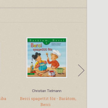
Christian Tielmann
Alm
Liba
Berci spagettit főz - Barátom,
Szén, sze
Berci