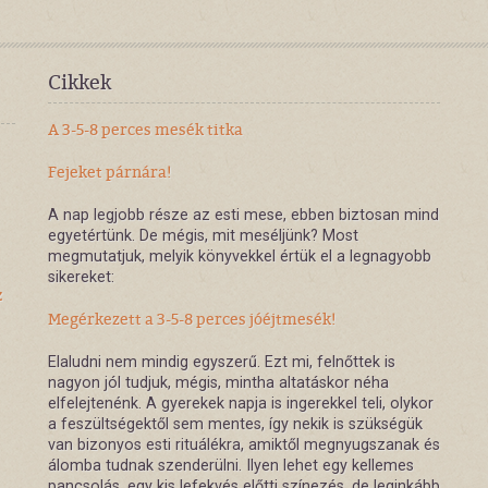
Cikkek
A 3-5-8 perces mesék titka
Fejeket párnára!
A nap legjobb része az esti mese, ebben biztosan mind
egyetértünk. De mégis, mit meséljünk? Most
megmutatjuk, melyik könyvekkel értük el a legnagyobb
sikereket:
z
Megérkezett a 3-5-8 perces jóéjtmesék!
Elaludni nem mindig egyszerű. Ezt mi, felnőttek is
nagyon jól tudjuk, mégis, mintha altatáskor néha
elfelejtenénk. A gyerekek napja is ingerekkel teli, olykor
a feszültségektől sem mentes, így nekik is szükségük
van bizonyos esti rituálékra, amiktől megnyugszanak és
álomba tudnak szenderülni. Ilyen lehet egy kellemes
pancsolás, egy kis lefekvés előtti színezés, de leginkább