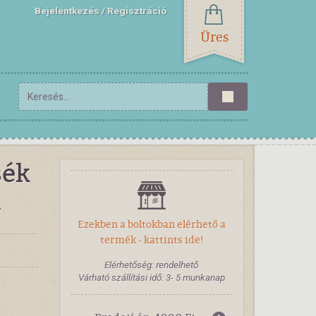
Bejelentkezés
Regisztráció
Üres
sék
l
Ezekben a boltokban elérhető a
termék - kattints ide!
Elérhetőség: rendelhető
Várható szállítási idő: 3- 5 munkanap