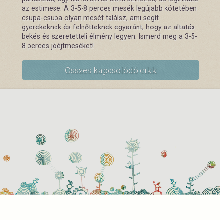
az estimese. A 3-5-8 perces mesék legújabb kötetében
csupa-csupa olyan mesét találsz, ami segít
gyerekeknek és felnőtteknek egyaránt, hogy az altatás
békés és szeretetteli élmény legyen. Ismerd meg a 3-5-
8 perces jóéjtmeséket!
Összes kapcsolódó cikk
használati beállítások