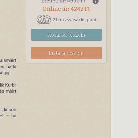
Eredeti ár: 4990 Ft
Online ár: 4242 Ft
21 törzsvásárlói pont
Kosárba
teszem
Listára teszem
alamiért
és hadd
ségig!
ik Kurbli
és miért
ha későn
set – ha