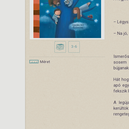
– Légys
– Na jó, 
3-6
Ismerős
Méret
sosem 
bújjanak
Hát hogy
apó egy 
fekszik
A legúj
kerültö
rengete