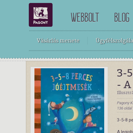
WEBBOLT
BLOG
Vásárlás menete
Ügyfélszolgála
3-5
- A
Illusztr
Pagony K
136 oldal
3-5-8 p
A legjo