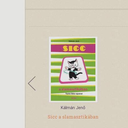
i Nóra
Kálmán Jenő
Mamusz
Sicc a slamasztikában